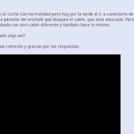
el coche con normalidad pero hoy por la tarde al ir a conectarlo 
la pestaña del enchufe que bloquea el cable, que esta atascada. Pe
obado con otro cable diferente y también hace lo mismo.
ado algo así?
que comento y gracias por las respuestas