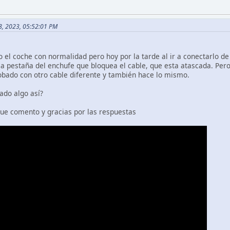
18, 2023, 05:52:01 PM
el coche con normalidad pero hoy por la tarde al ir a conectarlo 
la pestaña del enchufe que bloquea el cable, que esta atascada. Pe
obado con otro cable diferente y también hace lo mismo.
ado algo así?
que comento y gracias por las respuestas