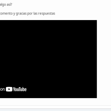
algo así?
comento y gracias por las respuestas