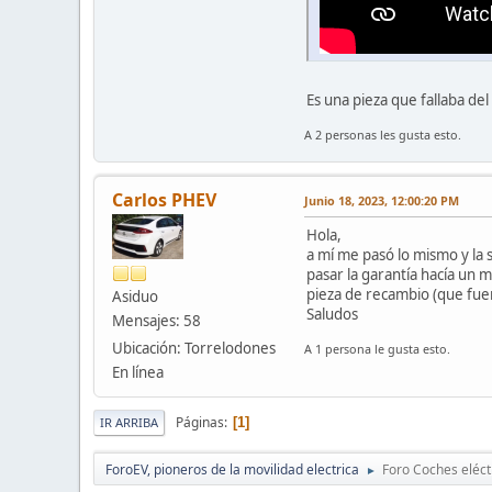
Es una pieza que fallaba de
A 2 personas les gusta esto.
Carlos PHEV
Junio 18, 2023, 12:00:20 PM
Hola,
a mí me pasó lo mismo y la 
pasar la garantía hacía un 
pieza de recambio (que fue
Asiduo
Saludos
Mensajes: 58
Ubicación: Torrelodones
A 1 persona le gusta esto.
En línea
Páginas
1
IR ARRIBA
ForoEV, pioneros de la movilidad electrica
Foro Coches eléct
►