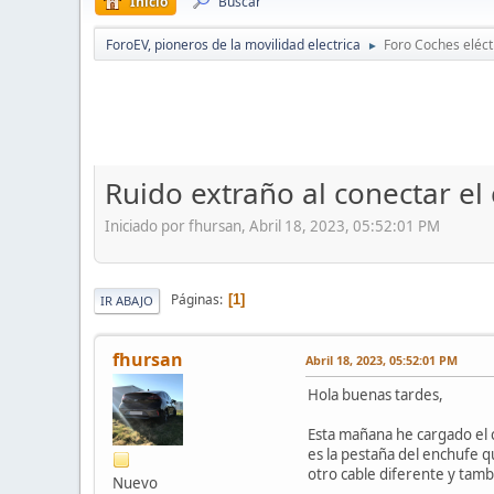
Inicio
Buscar
ForoEV, pioneros de la movilidad electrica
Foro Coches eléct
►
Ruido extraño al conectar el
Iniciado por fhursan, Abril 18, 2023, 05:52:01 PM
Páginas
1
IR ABAJO
fhursan
Abril 18, 2023, 05:52:01 PM
Hola buenas tardes,
Esta mañana he cargado el 
es la pestaña del enchufe 
otro cable diferente y tam
Nuevo