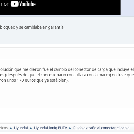
l bloqueo y se cambiaba en garantía.
solución que me dieron fue el cambio del conector de carga que incluye e
mes (después de que el concesionario consultara con la marca) no tuve qu
ron unos 170 euros que ya está bien).
ricos
Hyundai
Hyundai Ioniq PHEV
Ruido extraño al conectar el cable
►
►
►