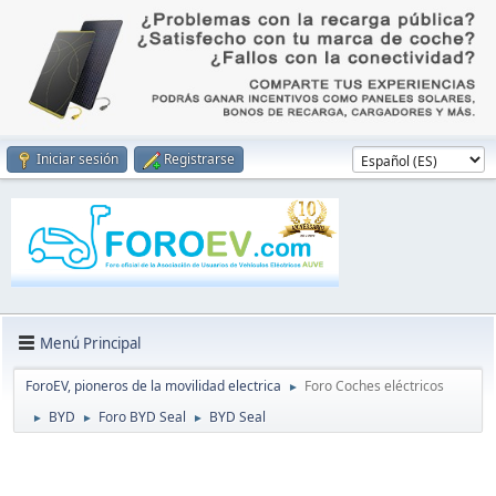
Iniciar sesión
Registrarse
Menú Principal
ForoEV, pioneros de la movilidad electrica
Foro Coches eléctricos
►
BYD
Foro BYD Seal
BYD Seal
►
►
►