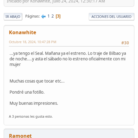
Iniciado por Konawhite, Julio 24, 2024, 12:30:17 AM
1
2
Páginas
3
IR ABAJO
ACCIONES DEL USUARIO
Konawhite
Octubre 18, 2024, 10:47:28 PM
#30
...ya tengo el Seal. Mañana ya el estreno. Lo traje de Bilbao ya
de noche....y asta el sábado no lo estreno oficialmente con mi
mujer
Muchas cosas que tocar etc...
Pondré una fotillo.
Muy buenas impresiones.
A 3 personas les gusta esto.
Ramonet