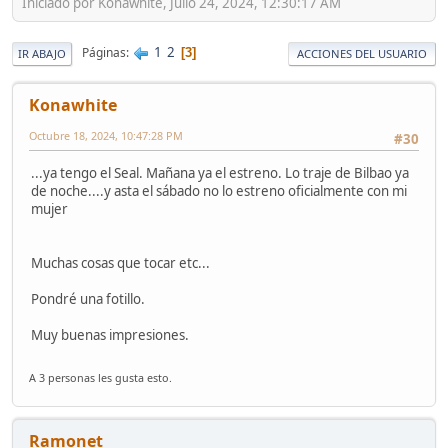
Iniciado por Konawhite, Julio 24, 2024, 12:30:17 AM
1
2
Páginas
3
IR ABAJO
ACCIONES DEL USUARIO
Konawhite
Octubre 18, 2024, 10:47:28 PM
#30
...ya tengo el Seal. Mañana ya el estreno. Lo traje de Bilbao ya
de noche....y asta el sábado no lo estreno oficialmente con mi
mujer
Muchas cosas que tocar etc...
Pondré una fotillo.
Muy buenas impresiones.
A 3 personas les gusta esto.
Ramonet