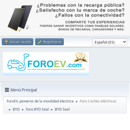
Iniciar sesión
Registrarse
Menú Principal
ForoEV, pioneros de la movilidad electrica
Foro Coches eléctricos
►
BYD
Foro BYD Seal
BYD Seal
►
►
►