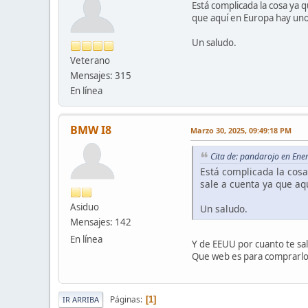
Está complicada la cosa ya q
que aquí en Europa hay uno
Un saludo.
Veterano
Mensajes: 315
En línea
BMW I8
Marzo 30, 2025, 09:49:18 PM
Cita de: pandarojo en Ene
Está complicada la cosa
sale a cuenta ya que aq
Asiduo
Un saludo.
Mensajes: 142
En línea
Y de EEUU por cuanto te sal
Que web es para comprarlo
Páginas
1
IR ARRIBA