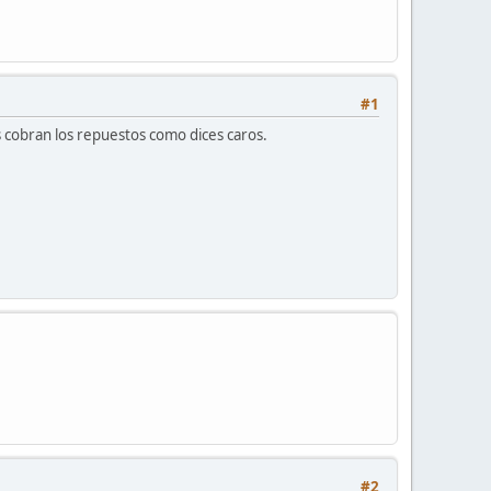
#1
 cobran los repuestos como dices caros.
#2