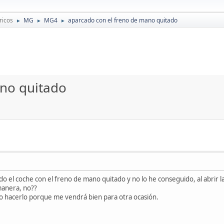
ricos
MG
MG4
aparcado con el freno de mano quitado
►
►
►
ano quitado
o el coche con el freno de mano quitado y no lo he conseguido, al abrir la
manera, no??
mo hacerlo porque me vendrá bien para otra ocasión.