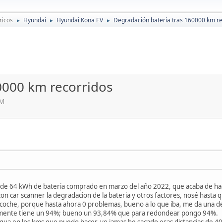
ricos
Hyundai
Hyundai Kona EV
Degradación batería tras 160000 km re
►
►
►
0000 km recorridos
PM
 de 64 kWh de bateria comprado en marzo del año 2022, que acaba de ha
con car scanner la degradacion de la bateria y otros factores, nosé hasta
coche, porque hasta ahora 0 problemas, bueno a lo que iba, me da una de
almente tiene un 94%; bueno un 93,84% que para redondear pongo 94%.
ua en los kms que puedo hacer, yo jamas he sacado esas distancias de 