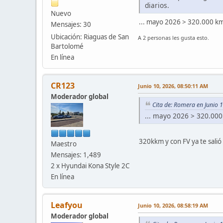
diarios.
Nuevo
... mayo 2026 > 320.000 k
Mensajes: 30
Ubicación: Riaguas de San
A 2 personas les gusta esto.
Bartolomé
En línea
CR123
Junio 10, 2026, 08:50:11 AM
Moderador global
Cita de: Romera en Junio 
... mayo 2026 > 320.00
320kkm y con FV ya te salió
Maestro
Mensajes: 1,489
2 x Hyundai Kona Style 2C
En línea
Leafyou
Junio 10, 2026, 08:58:19 AM
Moderador global