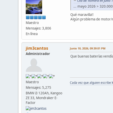
Cita de: Romera en Junio 
... mayo 2026 > 320.00
Qué maravilla!!
Algún problema de motor/r
Maestro
Mensajes: 3,806
En línea
jim3cantos
Junio 10, 2026, 09:39:01 PM
Administrador
Que buenas baterías vendía
Maestro
Cada vez que alguien escribe 
Mensajes: 5,275
BMW i3 120Ah, Kangoo
ZE 33, Mondraker E-
Factor