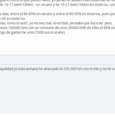
de 16-17 kwH/100km , en verano y de 19-21 kwh/100km en invierno, con 
os dias, entre el 80-85% en verano y entre el 90-95% en invierno, pues pr
-30 en invierno.
s, como lo veis?, yo no veo mal, la verdad, pensaba que iba a ser peor,
 esos 160000 kms con un consumo de unos 30000 kWh de ellos el 90% me han
ngo de gastarme unos 5500 euros al año)
anquilidad yo esta semana he alcanzado lo 250.000 km con el mío y no he 