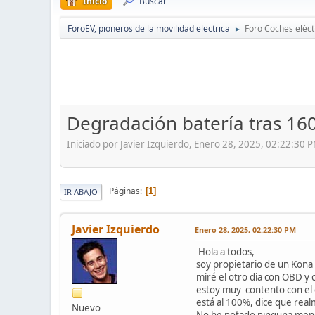
Inicio
Buscar
ForoEV, pioneros de la movilidad electrica
Foro Coches eléct
►
Degradación batería tras 16
Iniciado por Javier Izquierdo, Enero 28, 2025, 02:22:30 
Páginas
1
IR ABAJO
Javier Izquierdo
Enero 28, 2025, 02:22:30 PM
Hola a todos,
soy propietario de un Kona
miré el otro dia con OBD y 
estoy muy contento con el 
está al 100%, dice que re
Nuevo
No he notado ninguna meng