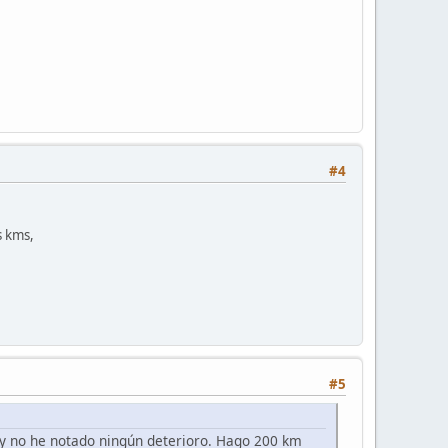
#4
s kms,
#5
 y no he notado ningún deterioro. Hago 200 km