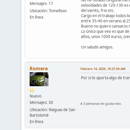
Mensajes: 17
velocidades de 120-130 es 
del viento, frio etc.
Ubicación: Tomelloso
Cargo en el trabajo todos l
En línea
entre 35-40 en verano al 25
Bueno no quiero cansaros ma
Lo único que veo es que de
años, unos 1000 euros, (ve
Un saludo amigos.
Romera
Febrero 14, 2025, 10:27:54 AM
Por si te aporta algo de tr
Nuevo
Mensajes: 30
A 3 personas les gusta esto.
Ubicación: Riaguas de San
Bartolomé
En línea