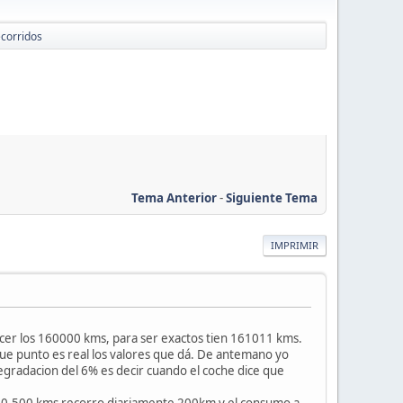
corridos
Tema Anterior
-
Siguiente Tema
IMPRIMIR
cer los 160000 kms, para ser exactos tien 161011 kms.
 que punto es real los valores que dá. De antemano yo
gradacion del 6% es decir cuando el coche dice que
400-500 kms recorro diariamente 200km y el consumo a