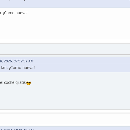
m. ¡Como nueva!
10, 2026, 07:52:51 AM
0 km. ¡Como nueva!
 el coche gratis