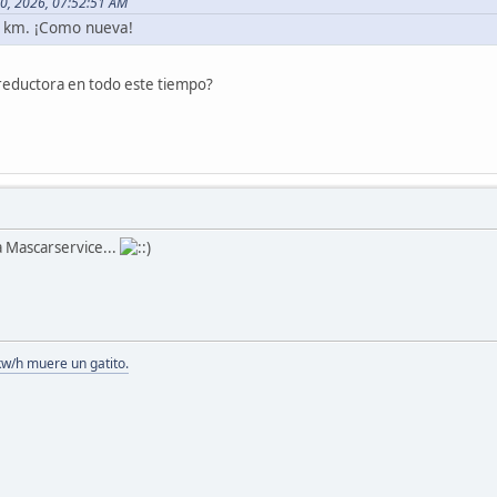
10, 2026, 07:52:51 AM
0 km. ¡Como nueva!
eductora en todo este tiempo?
 Mascarservice...
kw/h muere un gatito.