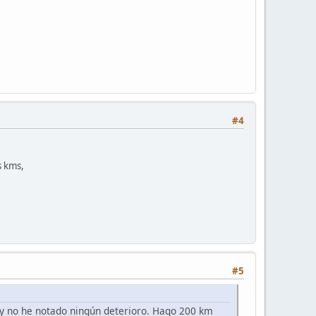
#4
s kms,
#5
 y no he notado ningún deterioro. Hago 200 km