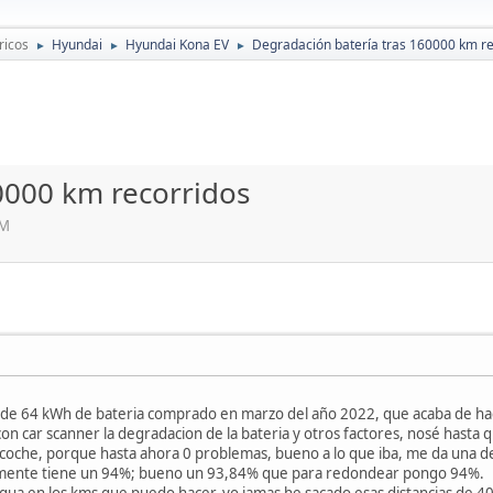
ricos
Hyundai
Hyundai Kona EV
Degradación batería tras 160000 km re
►
►
►
0000 km recorridos
PM
 de 64 kWh de bateria comprado en marzo del año 2022, que acaba de ha
con car scanner la degradacion de la bateria y otros factores, nosé hasta
coche, porque hasta ahora 0 problemas, bueno a lo que iba, me da una de
almente tiene un 94%; bueno un 93,84% que para redondear pongo 94%.
ua en los kms que puedo hacer, yo jamas he sacado esas distancias de 