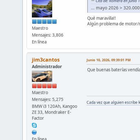
Cita de: Romera en Junio 
... mayo 2026 > 320.00
Qué maravilla!!
Algún problema de motor/r
Maestro
Mensajes: 3,806
En línea
jim3cantos
Junio 10, 2026, 09:39:01 PM
Administrador
Que buenas baterías vendía
Maestro
Mensajes: 5,275
Cada vez que alguien escribe 
BMW i3 120Ah, Kangoo
ZE 33, Mondraker E-
Factor
En línea