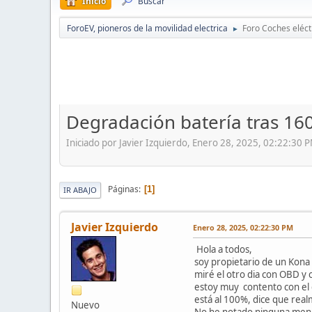
Inicio
Buscar
ForoEV, pioneros de la movilidad electrica
Foro Coches eléct
►
Degradación batería tras 16
Iniciado por Javier Izquierdo, Enero 28, 2025, 02:22:30 
Páginas
1
IR ABAJO
Javier Izquierdo
Enero 28, 2025, 02:22:30 PM
Hola a todos,
soy propietario de un Kona
miré el otro dia con OBD y 
estoy muy contento con el 
está al 100%, dice que re
Nuevo
No he notado ninguna meng