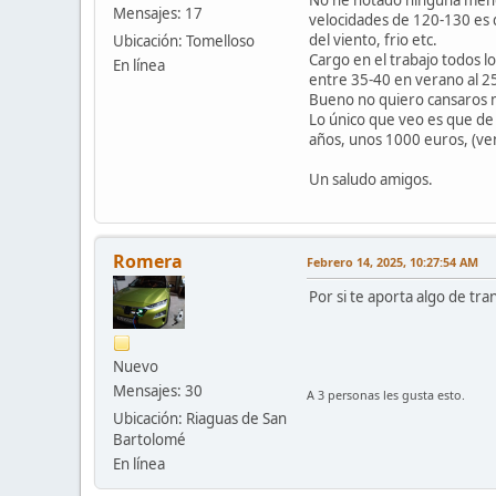
Mensajes: 17
velocidades de 120-130 es 
del viento, frio etc.
Ubicación: Tomelloso
Cargo en el trabajo todos l
En línea
entre 35-40 en verano al 25
Bueno no quiero cansaros ma
Lo único que veo es que de
años, unos 1000 euros, (ve
Un saludo amigos.
Romera
Febrero 14, 2025, 10:27:54 AM
Por si te aporta algo de tr
Nuevo
Mensajes: 30
A 3 personas les gusta esto.
Ubicación: Riaguas de San
Bartolomé
En línea