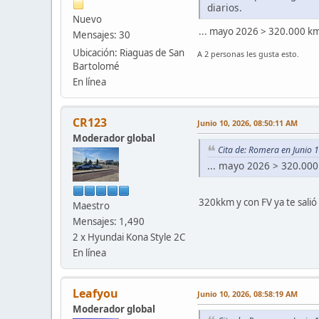
diarios.
Nuevo
... mayo 2026 > 320.000 k
Mensajes: 30
Ubicación: Riaguas de San
A 2 personas les gusta esto.
Bartolomé
En línea
CR123
Junio 10, 2026, 08:50:11 AM
Moderador global
Cita de: Romera en Junio 
... mayo 2026 > 320.00
320kkm y con FV ya te salió
Maestro
Mensajes: 1,490
2 x Hyundai Kona Style 2C
En línea
Leafyou
Junio 10, 2026, 08:58:19 AM
Moderador global