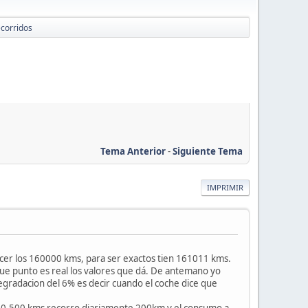
corridos
Tema Anterior
-
Siguiente Tema
IMPRIMIR
cer los 160000 kms, para ser exactos tien 161011 kms.
 que punto es real los valores que dá. De antemano yo
gradacion del 6% es decir cuando el coche dice que
400-500 kms recorro diariamente 200km y el consumo a