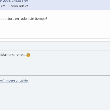
10, 2026, 07:52:51 AM
0 km. ¡Como nueva!
eductora en todo este tiempo?
 Mascarservice...
kw/h muere un gatito.