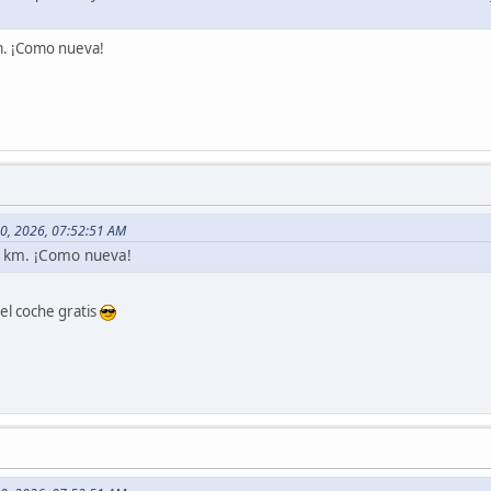
m. ¡Como nueva!
10, 2026, 07:52:51 AM
0 km. ¡Como nueva!
 el coche gratis