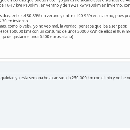
de 16-17 kwH/100km , en verano y de 19-21 kwh/100km en invierno, con 
os dias, entre el 80-85% en verano y entre el 90-95% en invierno, pues pr
-30 en invierno.
s, como lo veis?, yo no veo mal, la verdad, pensaba que iba a ser peor,
 esos 160000 kms con un consumo de unos 30000 kWh de ellos el 90% me han
ngo de gastarme unos 5500 euros al año)
anquilidad yo esta semana he alcanzado lo 250.000 km con el mío y no he 