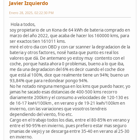
Javier Izquierdo
Enero 28, 2025, 02:22:30 PM
Hola a todos,
soy propietario de un Kona de 64 kWh de bateria comprado en
marzo del año 2022, que acaba de hacer los 160000 kms, para
ser exactos tien 161011 kms.
miré el otro dia con OBD y con car scanner la degradacion de la
bateria y otros factores, nosé hasta que punto es real los
valores que dá. De antemano yo estoy muy contento con el
coche, porque hasta ahora 0 problemas, bueno a lo que iba,
me da una degradacion del 6% es decir cuando el coche dice
que está al 100%, dice que realmente tiene un 94%; bueno un
93,84% que para redondear pongo 94%.
No he notado ninguna mengua en los kms que puedo hacer, yo
jamas he sacado esas distancias de 400-500 kms recorro
diariamente 200km y el consumo a velocidades de 120-130 es
de 16-17 kwH/100km , en verano y de 19-21 kwh/100km en
invierno, con las variaciones que vosotros tendreis
dependiendo del viento, frio etc.
Cargo en el trabajo todos los dias, entre el 80-85% en verano y
entre el 90-95% en invierno, pues prefiero estar mas seguro
(manias de viejo) y se descarga entre 35-40 en verano al 25-30
en invierno.