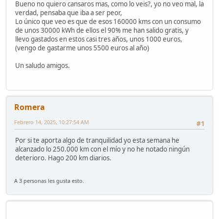
Bueno no quiero cansaros mas, como lo veis?, yo no veo mal, la
verdad, pensaba que iba a ser peor,
Lo único que veo es que de esos 160000 kms con un consumo
de unos 30000 kWh de ellos el 90% me han salido gratis, y
llevo gastados en estos casi tres años, unos 1000 euros,
(vengo de gastarme unos 5500 euros al año)
Un saludo amigos.
Romera
Febrero 14, 2025, 10:27:54 AM
#1
Por si te aporta algo de tranquilidad yo esta semana he
alcanzado lo 250.000 km con el mío y no he notado ningún
deterioro. Hago 200 km diarios.
A 3 personas les gusta esto.