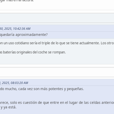
agar más en la factura.
30, 2025, 10:42:36 AM
 quedaría aproximadamente?
 un uso cotidiano sería el triple de lo que se tiene actualmente. Los otro
as baterías originales del coche se rompan.
03, 2025, 08:03:20 AM
ado mucho, cada vez son más potentes y pequeñas.
arece, solo es cuestión de que entre en el lugar de las celdas anteri
y ya está.