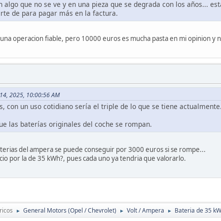
 algo que no se ve y en una pieza que se degrada con los años... est
parte de para pagar más en la factura.
 una operacion fiable, pero 10000 euros es mucha pasta en mi opinion y n
il 14, 2025, 10:00:56 AM
 con un uso cotidiano sería el triple de lo que se tiene actualmente
que las baterías originales del coche se rompan.
terias del ampera se puede conseguir por 3000 euros si se rompe...
io por la de 35 kWh?, pues cada uno ya tendria que valorarlo.
ricos
General Motors (Opel / Chevrolet)
Volt / Ampera
Bateria de 35 k
►
►
►