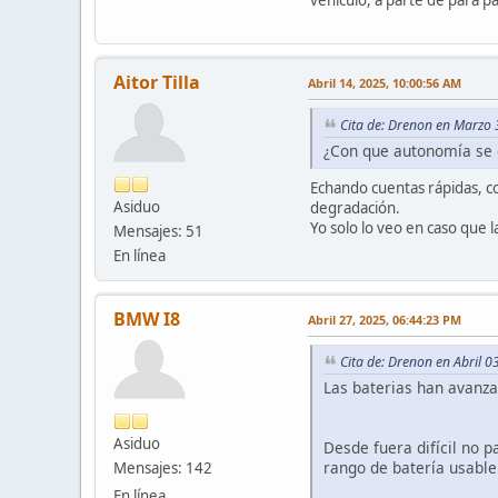
vehículo, a parte de para p
Aitor Tilla
Abril 14, 2025, 10:00:56 AM
Cita de: Drenon en Marzo 
¿Con que autonomía se
Echando cuentas rápidas, con
Asiduo
degradación.
Yo solo lo veo en caso que l
Mensajes: 51
En línea
BMW I8
Abril 27, 2025, 06:44:23 PM
Cita de: Drenon en Abril 
Las baterias han avanz
Asiduo
Desde fuera difícil no p
rango de batería usable 
Mensajes: 142
En línea