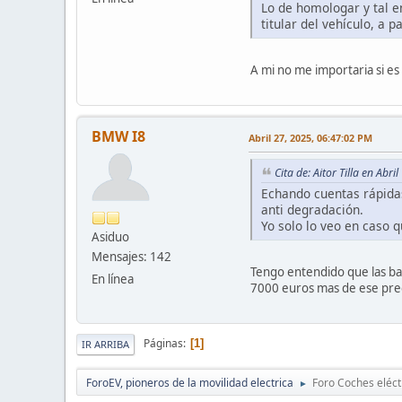
Lo de homologar y tal en
titular del vehículo, a 
A mi no me importaria si es
BMW I8
Abril 27, 2025, 06:47:02 PM
Cita de: Aitor Tilla en Abr
Echando cuentas rápidas,
anti degradación.
Yo solo lo veo en caso 
Asiduo
Mensajes: 142
Tengo entendido que las ba
En línea
7000 euros mas de ese prec
Páginas
1
IR ARRIBA
ForoEV, pioneros de la movilidad electrica
Foro Coches eléct
►