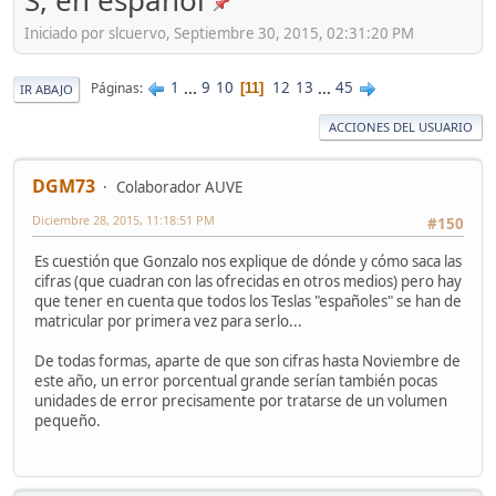
S, en español
Iniciado por slcuervo, Septiembre 30, 2015, 02:31:20 PM
1
...
9
10
12
13
...
45
Páginas
11
IR ABAJO
ACCIONES DEL USUARIO
DGM73
Colaborador AUVE
Diciembre 28, 2015, 11:18:51 PM
#150
Es cuestión que Gonzalo nos explique de dónde y cómo saca las
cifras (que cuadran con las ofrecidas en otros medios) pero hay
que tener en cuenta que todos los Teslas "españoles" se han de
matricular por primera vez para serlo...
De todas formas, aparte de que son cifras hasta Noviembre de
este año, un error porcentual grande serían también pocas
unidades de error precisamente por tratarse de un volumen
pequeño.