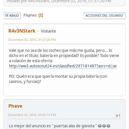
Iniciado por R4v3NStark, Diciembre 02, 2016, 01:37:20 PM
Páginas
1
IR ABAJO
ACCIONES DEL USUARIO
R4v3NStark
Visitante
Diciembre 02, 2016, 01:37:20 PM
Vale que no sea de los coches que más me gusta, pero... lo
dicho en el título: batería en propiedad? Es posible? Todo viene
a colación de esta oferta:
http://ww3.autoscout24.es/classified/297181487?asrc=st|as
PD: Quién era que quería montar su propia batería (con
casinos, y furcias)?
Pheve
Diciembre 02, 2016, 03:43:14 PM
#1
Lo mejor del anuncio es " puertas alas de gaviota " 😂😂😂