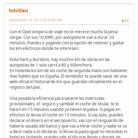
hmillan
Septiembre 18, 2017, 03:53:42 PM
#11
Con el Opel Ampera de viaje no te merece mucho la pena
cargar. Con sus 10 KWh, por autopista te van a durar 20
minutos. Puedes ir jugando con la opción de retener y gastar
los km eléctricos donde te interesen.
Evita París y Burdeos, hay muchos km de obras en las
autopistas de 1 solo carril a 80 y 60km/hora.
En holanda los km de los coche de segunda mano son bastante
mas fiables que en España. El vendedor te puede sacar de una
web oficial el historial de km que guardan oficialmente en el
registro del pais.
Una pasada la eficiencia para sacarte las matriculas
provisionales, el seguro y cambiar el coche de titular, te lo
hacen en 15 minutos cuando ya tienen la pasta. Si pagas en
efectivo te llevas el coche en 15 minutos. Si vas solo, puedes
declarar el dinero en el aeropuerto, vas con el resguardo de
haberlo sacado del banco y que vas a mirar coche y nadie te va
a decir nada si lo declaras. Si llevas la pasta igual no necesitas ni
hotel en Holanda, puedes salir el día que llegas y dormir de