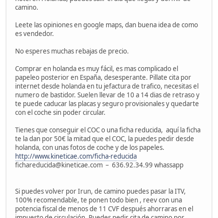
camino.
Leete las opiniones en google maps, dan buena idea de como
es vendedor.
No esperes muchas rebajas de precio.
Comprar en holanda es muy fácil, es mas complicado el
papeleo posterior en España, desesperante. Pillate cita por
internet desde holanda en tu jefactura de trafico, necesitas el
numero de bastidor. Suelen llevar de 10 a 14 dias de retraso y
te puede caducar las placas y seguro provisionales y quedarte
con el coche sin poder circular.
Tienes que conseguir el COC o una ficha reducida, aquí la ficha
te la dan por 50€ la mitad que el COC, la puedes pedir desde
holanda, con unas fotos de coche y de los papeles.
http://www.kineticae.com/ficha-reducida
fichareducida@kineticae.com – 636.92.34.99 whassapp
Si puedes volver por Irun, de camino puedes pasar la ITV,
100% recomendable, te ponen todo bien , reev con una
potencia fiscal de menos de 11 CVF después ahorraras en el
impuesto de circulación. Puedes pedir cita de camino por