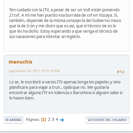
Ten cuidado con la ITV, a pesar de ser un Volt están poniendo
21cvf. A mí me han puesto esa burrada de cvf en Vizcaya. Si,
también, depende de la misma consejería del Gobierno Vasco
que la de Irún y me dicen que es así, que el técnico de es lo
que les ha dicho. Estoy esperando a que venga el técnico de
sus vacaciones para intentar arreglarlo.
manuchis
Septiembre 18, 2017, 07:31:18 PM
#14
Lo se, le escribiré a varios ITV apenas tenga los papeles y sino
planificare para viajar a Irun., ojalá que no. Me gustaría
encontrar alguna ITV en Valencia o Barcelona si alguien sabe si
lo hacen bien.
2
3
4
Páginas
1
IR ARRIBA
ACCIONES DEL USUARIO