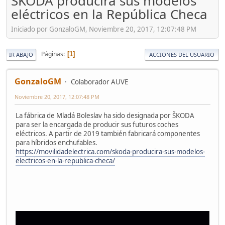
ŠKODA producirá sus modelos
eléctricos en la República Checa
Iniciado por GonzaloGM, Noviembre 20, 2017, 12:07:48 PM
Páginas
1
IR ABAJO
ACCIONES DEL USUARIO
GonzaloGM
Colaborador AUVE
Noviembre 20, 2017, 12:07:48 PM
La fábrica de Mladá Boleslav ha sido designada por ŠKODA
para ser la encargada de producir sus futuros coches
eléctricos. A partir de 2019 también fabricará componentes
para híbridos enchufables.
https://movilidadelectrica.com/skoda-producira-sus-modelos-
electricos-en-la-republica-checa/