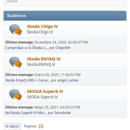
Skoda
Subforos
Skoda Citigo iV
Skoda Citigo iV
Último mensaje:
Diciembre 24, 2020, 02:56:07 PM
Comprobar si tú Škoda ci...
por
Chips999
Skoda ENYAQ iV
Skoda ENYAQ iV
Último mensaje:
Enero 29, 2025, 11:56:55 PM
Skoda EnyaQ iV80 + Carav...
por
angel_camas
SKODA Superb iV
SKODA Superb iV
Último mensaje:
Mayo 25, 2021, 02:25:53 PM
Re:Skoda Superb iV híbri...
por
Seiralonte
Páginas
1
IR ABAJO