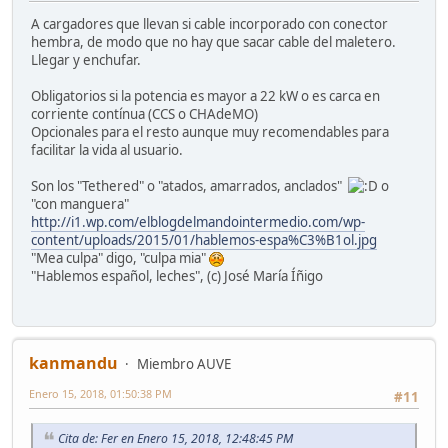
A cargadores que llevan si cable incorporado con conector
hembra, de modo que no hay que sacar cable del maletero.
Llegar y enchufar.
Obligatorios si la potencia es mayor a 22 kW o es carca en
corriente contínua (CCS o CHAdeMO)
Opcionales para el resto aunque muy recomendables para
facilitar la vida al usuario.
Son los "Tethered" o "atados, amarrados, anclados"
o
"con manguera"
http://i1.wp.com/elblogdelmandointermedio.com/wp-
content/uploads/2015/01/hablemos-espa%C3%B1ol.jpg
"Mea culpa" digo, "culpa mia"
"Hablemos español, leches", (c) José María Íñigo
kanmandu
Miembro AUVE
Enero 15, 2018, 01:50:38 PM
#11
Cita de: Fer en Enero 15, 2018, 12:48:45 PM