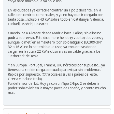
Yo ya hace mucho que ya no lo uso.
En las ciudades ya es fácil encontrar un Tipo 2 decente, en la
calle o en centros comerciales, y ya no hay que ir cargado con
tanta cosa. Incluso a 43 kW sobre todo en Catalunya, Valencia,
Euskadi, Madrid, Baleares....
Cuando iba a Alicante desde Madrid hace 3 años, sin ellos no
podría sobrevivir. Este diciembre he ido (y vuelto) dos veces y
aunque lo metí en el maletero (con solo latiguillo IEC309-3Ph
32 a 16 A) no lo he tenido que usar, ya encuentras donde
cargar en la ruta a 22 kW incluso si vas sin cable gracias a los
"Tethered" de Tesla.
Y en Europa, Portugal, Francia, UK, nórdicos por supuesto...ya
tienes una red de carga adecuada para viajar sin problemas.
Rápida por supuesto. (Otra cosa es si vas a países del este,
Grecia e incluso Italia).
Fui defensor del kit. Hoy ya con un Tipo 2-Tipo 2 se debería
poder sobrevivir en la mayor parte de España, y pronto mucho
mas.