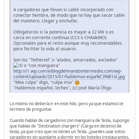
A cargadores que llevan si cable incorporado con
conector hembra, de modo que no hay que sacar cable
del maletero. Llegar y enchufar.
Obligatorios si la potencia es mayor a 22 kW o es
carca en corriente contínua (CCS o CHAdeMO)
Opcionales para el resto aunque muy recomendables
para facilitar la vida al usuario.
Son los "Tethered" o "atados, amarrados, anclados"
o "con manguera"
http://i1.wp.com/elblogdelmandointermedio.com/wp-
content/uploads/2015/01/hablemos-espa%C3%B1ol.jpg
"Mea culpa" digo, "culpa mia"
"Hablemos español, leches", (c) José María Íñigo
Lo mismo no debería ir en este hilo, pero ya que estamos te
termino de preguntar.
Cuando hablas de cargadores con manguera de Tesla, supongo
que hablas de "Destination chargers" (Carga en destino) de
tesla, ya que creo que no tienes un Tesla. ¿puedes usar estos
cargadores sin quedarte a dormir en los hoteles (restaurantes,