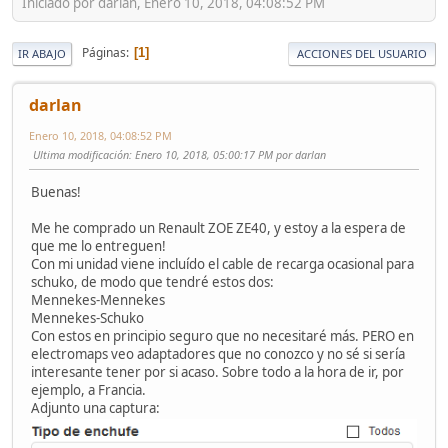
Iniciado por darlan, Enero 10, 2018, 04:08:52 PM
Páginas
1
IR ABAJO
ACCIONES DEL USUARIO
darlan
Enero 10, 2018, 04:08:52 PM
Ultima modificación
: Enero 10, 2018, 05:00:17 PM por darlan
Buenas!
Me he comprado un Renault ZOE ZE40, y estoy a la espera de
que me lo entreguen!
Con mi unidad viene incluído el cable de recarga ocasional para
schuko, de modo que tendré estos dos:
Mennekes-Mennekes
Mennekes-Schuko
Con estos en principio seguro que no necesitaré más. PERO en
electromaps veo adaptadores que no conozco y no sé si sería
interesante tener por si acaso. Sobre todo a la hora de ir, por
ejemplo, a Francia.
Adjunto una captura: