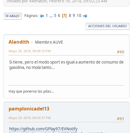
Iniciado por Akenaton, Febrero 16, 2018, 09:02:23 AM
1
...
5
6
8
9
10
Páginas
7
IR ABAJO
ACCIONES DEL USUARIO
Alandith
Miembro AUVE
Mayo 29, 2018, 09:49:10 PM
#90
Si tiene, pero el modo sport es igual a aumento de consumo de
gasolina, no mola tanto...
Hay que ponerse las pilas...
pamplonicadel13
Mayo 29, 2018, 09:54:37 PM
#91
https://github.com/GPlay97/EVNotify