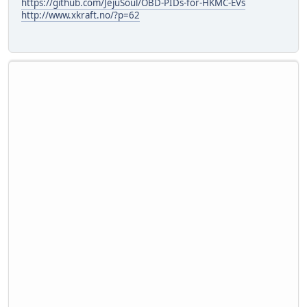
https://github.com/JejuSoul/OBD-PIDs-for-HKMC-EVs
http://www.xkraft.no/?p=62