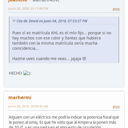
Miembro AUVE
Junio 05, 2018, 01:17:49 PM
#98
Cita de: Deivid en Junio 04, 2018, 07:53:37 PM
Pues sí es matrícula KHL es el mío fijo... porque si no
hay muchos con ese color y llantas que hubiera
también con la misma matrícula sería mucha
coincidencia...
Hazme uves cuando me veas... jajaja 🤣
HECHO
marhermi
Junio 06, 2018, 09:09:40 AM
#99
Alguien con un eléctrico me podría indicar la potencia fiscal que
le ponen al ioniq. Es que he visto que al Ampera la ponen más
de 20 cf. y es una pasta en el impuesto de circulación.