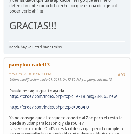
y demás datos que da la aplicación. Tengo que leermelo
detenidamente como lo ha echo porque es una idea genial
poder verlo ahí!!!!!!
GRACIAS!!!
Donde hay voluntad hay camino...
pamplonicadel13
Mayo 29, 2018, 10:47:31 PM
#93
Ultima modificación
: Junio 04, 2018, 04:47:30 PM por pamplonicadel13
Pasate por aqui igual te ayuda.
http://foroev.com/index.php?topic=9718.msg83406#new
http://foroev.com/index.php?topic=9684.0
Yo no consigo que el torque se conecte al Zoe pero el resto te
puede ayudar para los Ioniq y Kia soul ev.
La version mini del Obd2aa es facil descargar pero la completa
hay que compilarla con Android Studio desde Github y ya no