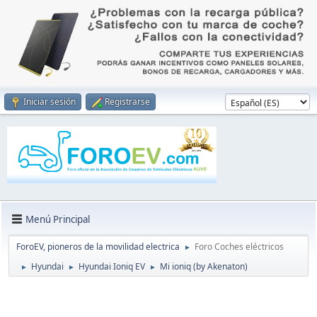
Iniciar sesión
Registrarse
Menú Principal
ForoEV, pioneros de la movilidad electrica
Foro Coches eléctricos
►
Hyundai
Hyundai Ioniq EV
Mi ioniq (by Akenaton)
►
►
►