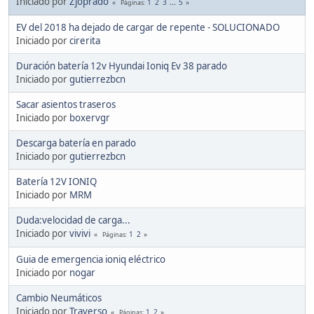
Iniciado por
Zjoprado
1
2
3
...
5
Páginas
EV del 2018 ha dejado de cargar de repente - SOLUCIONADO
Iniciado por
cirerita
Duración batería 12v Hyundai Ioniq Ev 38 parado
Iniciado por
gutierrezbcn
Sacar asientos traseros
Iniciado por
boxervgr
Descarga batería en parado
Iniciado por
gutierrezbcn
Batería 12V IONIQ
Iniciado por
MRM
Duda:velocidad de carga...
Iniciado por
vivivi
1
2
Páginas
Guia de emergencia ioniq eléctrico
Iniciado por
nogar
Cambio Neumáticos
Iniciado por
Traverso
1
2
Páginas