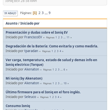
Ioniq BEV 28-38 kWh
2
3
...
9
Páginas
1
IR ABAJO
Asunto
/
Iniciado por
Presentación y dudas sobre el Ioniq EV
Iniciado por
FranciscoEV
1
2
3
...
11
Páginas
Degradación de la Batería: Como evitarla y como medirla.
Iniciado por
tparadan
1
2
3
4
Páginas
Ver carga, temperatura, estado de salud y demas info en
Ioniq electrico (Torque)
Iniciado por
Akenaton
1
2
3
...
6
Páginas
Mi ioniq (by Akenaton)
Iniciado por
Akenaton
1
2
3
...
10
Páginas
Último firmware para el Ioniq en el foro inglés.
Iniciado por
Seleuco
1
2
3
4
Páginas
Consumo Ioniq