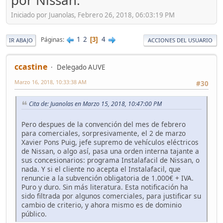
por Nissan.
Iniciado por Juanolas, Febrero 26, 2018, 06:03:19 PM
1
2
4
Páginas
3
IR ABAJO
ACCIONES DEL USUARIO
ccastine
Delegado AUVE
Marzo 16, 2018, 10:33:38 AM
#30
Cita de: Juanolas en Marzo 15, 2018, 10:47:00 PM
Pero despues de la convención del mes de febrero
para comerciales, sorpresivamente, el 2 de marzo
Xavier Pons Puig, jefe supremo de vehículos eléctricos
de Nissan, o algo así, pasa una orden interna tajante a
sus concesionarios: programa Instalafacil de Nissan, o
nada. Y si el cliente no acepta el Instalafacil, que
renuncie a la subvención obligatoria de 1.000€ + IVA.
Puro y duro. Sin más literatura. Esta notificación ha
sido filtrada por algunos comerciales, para justificar su
cambio de criterio, y ahora mismo es de dominio
público.