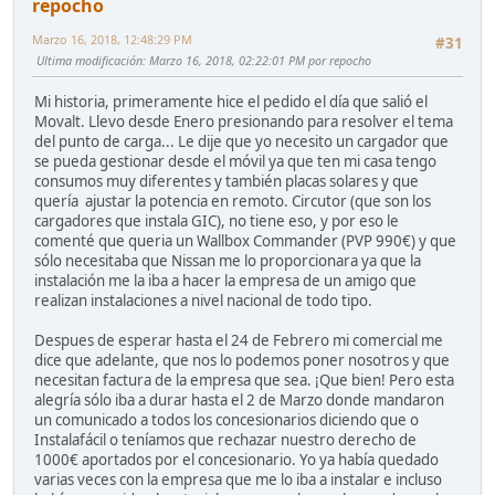
repocho
Marzo 16, 2018, 12:48:29 PM
#31
Ultima modificación
: Marzo 16, 2018, 02:22:01 PM por repocho
Mi historia, primeramente hice el pedido el día que salió el
Movalt. Llevo desde Enero presionando para resolver el tema
del punto de carga... Le dije que yo necesito un cargador que
se pueda gestionar desde el móvil ya que ten mi casa tengo
consumos muy diferentes y también placas solares y que
quería ajustar la potencia en remoto. Circutor (que son los
cargadores que instala GIC), no tiene eso, y por eso le
comenté que queria un Wallbox Commander (PVP 990€) y que
sólo necesitaba que Nissan me lo proporcionara ya que la
instalación me la iba a hacer la empresa de un amigo que
realizan instalaciones a nivel nacional de todo tipo.
Despues de esperar hasta el 24 de Febrero mi comercial me
dice que adelante, que nos lo podemos poner nosotros y que
necesitan factura de la empresa que sea. ¡Que bien! Pero esta
alegría sólo iba a durar hasta el 2 de Marzo donde mandaron
un comunicado a todos los concesionarios diciendo que o
Instalafácil o teníamos que rechazar nuestro derecho de
1000€ aportados por el concesionario. Yo ya había quedado
varias veces con la empresa que me lo iba a instalar e incluso