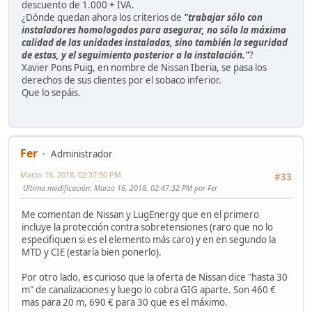
descuento de 1.000 + IVA.
¿Dónde quedan ahora los criterios de
"trabajar sólo con
instaladores homologados para asegurar, no sólo la máxima
calidad de las unidades instaladas, sino también la seguridad
de estas, y el seguimiento posterior a la instalación."
?
Xavier Pons Puig, en nombre de Nissan Iberia, se pasa los
derechos de sus clientes por el sobaco inferior.
Que lo sepáis.
Fer
Administrador
Marzo 16, 2018, 02:37:50 PM
#33
Ultima modificación
: Marzo 16, 2018, 02:47:32 PM por Fer
Me comentan de Nissan y LugEnergy que en el primero
incluye la protección contra sobretensiones (raro que no lo
especifiquen si es el elemento más caro) y en en segundo la
MTD y CIE (estaría bien ponerlo).
Por otro lado, es curioso que la oferta de Nissan dice "hasta 30
m" de canalizaciones y luego lo cobra GIG aparte. Son 460 €
mas para 20 m, 690 € para 30 que es el máximo.