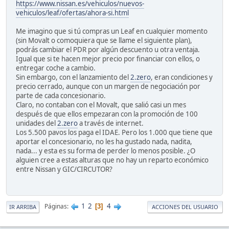
https://www.nissan.es/vehiculos/nuevos-
vehiculos/leaf/ofertas/ahora-si.html
Me imagino que si tú compras un Leaf en cualquier momento
(sin Movalt o comoquiera que se llame el siguiente plan),
podrás cambiar el PDR por algún descuento u otra ventaja.
Igual que si te hacen mejor precio por financiar con ellos, o
entregar coche a cambio.
Sin embargo, con el lanzamiento del
2.zero
, eran condiciones y
precio cerrado, aunque con un margen de negociación por
parte de cada concesionario.
Claro, no contaban con el Movalt, que salió casi un mes
después de que ellos empezaran con la promoción de 100
unidades del
2.zero
a través de internet.
Los 5.500 pavos los paga el IDAE. Pero los 1.000 que tiene que
aportar el concesionario, no les ha gustado nada, nadita,
nada... y esta es su forma de perder lo menos posible. ¿O
alguien cree a estas alturas que no hay un reparto económico
entre Nissan y GIC/CIRCUTOR?
1
2
4
Páginas
3
IR ARRIBA
ACCIONES DEL USUARIO