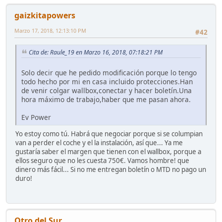
gaizkitapowers
Marzo 17, 2018, 12:13:10 PM
#42
Cita de: Raule_19 en Marzo 16, 2018, 07:18:21 PM
Solo decir que he pedido modificación porque lo tengo
todo hecho por mi en casa incluido protecciones.Han
de venir colgar wallbox,conectar y hacer boletín.Una
hora máximo de trabajo,haber que me pasan ahora.
Ev Power
Yo estoy como tú. Habrá que negociar porque si se columpian
van a perder el coche y el la instalación, así que... Ya me
gustaría saber el margen que tienen con el wallbox, porque a
ellos seguro que no les cuesta 750€. Vamos hombre! que
dinero más fácil... Si no me entregan boletín o MTD no pago un
duro!
Otro del Sur