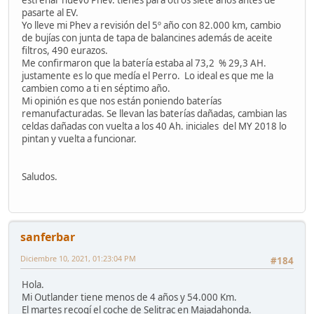
estrenar nuevo Phev. tienes para otros siete años antes de
pasarte al EV.
Yo lleve mi Phev a revisión del 5º año con 82.000 km, cambio
de bujías con junta de tapa de balancines además de aceite
filtros, 490 eurazos.
Me confirmaron que la batería estaba al 73,2 % 29,3 AH.
justamente es lo que medía el Perro. Lo ideal es que me la
cambien como a ti en séptimo año.
Mi opinión es que nos están poniendo baterías
remanufacturadas. Se llevan las baterías dañadas, cambian las
celdas dañadas con vuelta a los 40 Ah. iniciales del MY 2018 lo
pintan y vuelta a funcionar.
Saludos.
sanferbar
Diciembre 10, 2021, 01:23:04 PM
#184
Hola.
Mi Outlander tiene menos de 4 años y 54.000 Km.
El martes recogí el coche de Selitrac en Majadahonda.