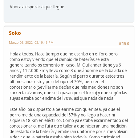
Ahora a esperar a que llegue.
Soko
Marzo 03, 2022, 03:19:43 PM
#193
Hola a todos. Hace tiempo que no escribo en el foro pero
como estoy viendo que el cambio de baterías se esta
generalizando os comento mi caso. Mi Outlander tiene ya 6
años y 112.000 km y llevo como 3 quejándome de la bajada de
rendimiento de la batería. Según el perro durante estos tres
últimos años estoy por debajo del 70%, pero en el
concesionario (Sevilla) me decían que mis mediciones no son
correctas (vamos, que se la pasan por el forro) y que según las
suyas estaba por encima del 70%, así que nada de nada.
Este año iba dispuesto a pelearme con quien sea, ya que el
perro me da una capacidad del 57% y no llego a hacer ni
siquiera 18 Km en eléctrico. Como ya estaba escarmentado del
concesionario, me fui a otro taller a que hicieran una medición
del estado de la batería y emitieran uniforme por si me volvían
a decir que la batería estaba bien todavía. Como curiosidad