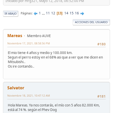
Iniciado por mrg321, Mayo 12, 2018, 06:52:00 PM
1
...
11
12
14
15
16
Páginas
13
IR ABAJO
ACCIONES DEL USUARIO
Mareas
Miembro AUVE
Noviembre 17, 2021, 08:58:56 PM
#180
El mio tiene 4 años y medio y 100.000 km.
Segun el perro estoy en el 68% asi que a ver que me dicen en
Mitsubishi..
Os ire contando..
Salvator
Noviembre 18, 2021, 10:47:12 AM
#181
Hola Mareas. Ya nos contarás, el mío con 5 años 82.000 Km,
está al 74 %. según el Phev Dog