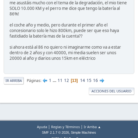
me asustáis mucho con el tema de la degradación, el mio tiene
SOLO 10.000 KM y el perro me dice que tengo la batería al
86%!
el coche año y medio, pero durante el primer año el
concesionario solo le hizo 800km, puede ser que eso haya
fastidiado la batería mas de la cuenta??
si ahora está al 86 no quiero ni imaginarme como va a estar
dentro de 2 años y con 40000, mi media suelen ser unos
20000 al año y diarios unos 15km en eléctrico
1
...
11
12
14
15
16
Páginas
13
IR ARRIBA
ACCIONES DEL USUARIO
|
|
Ayuda
Reglas y Términos
Ir Arriba ▲
,
SMF 2.1.7 © 2026
Simple Machines