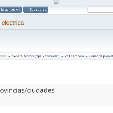
Iniciar sesión
Registrarse
ricos
General Motors (Opel / Chevrolet)
Volt / Ampera
Censo de propiet
►
►
►
rovincias/ciudades