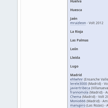
Huelva
Huesca
Jaén
mruizleon
- Volt 2012
La Rioja
Las Palmas
León
Lleida
Lugo
Madrid
ehlwhnr
(Ensanche Vall
lerele3000
(Madrid) - Vo
javiertribeca
(Villanueva
frannomola
(Madrid) - 
Chema
(Madrid) - Volt 
Monio666
(Madrid) - Am
manupiro
(Las Rozas) -