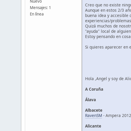
Nuevo
Creo que no existe ning
Mensajes: 1
Aunque en estos 2/3 añ
En línea
buena idea y accesible 
experiencias/problema
Quizá muchos de nosotr
"ayuda" local de alguie
Estoy pensando en cosas
Si quieres aparecer en e
Hola ,Angel y soy de Ali
A Coruña
Álava
Albacete
RavenSM
- Ampera 201
Alicante