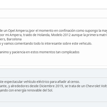
 de un Opel Ampera.(por el momento en confinación como supongo la may
 por mi Ampera, traido de Holanda, Modelo 2012 aunque la primera matricu
lers, Barcelona
so y vamos comentando todo lo interesante sobre este vehiculo.
 animo y paciencia en estos momentos tan complicados
te espectacular vehículo eléctrico para añadir al censo.
cante, y alrededores desde Diciembre 2019, se trata de un Chevrolet Volt
gando con energía renovable del Sol.