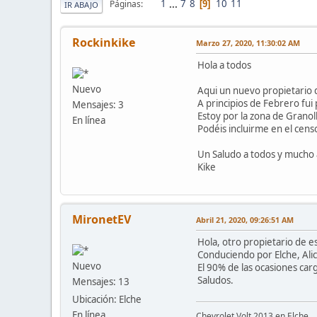
1
...
7
8
10
11
Páginas
9
IR ABAJO
Rockinkike
Marzo 27, 2020, 11:30:02 AM
Hola a todos
Nuevo
Aqui un nuevo propietario
A principios de Febrero fui
Mensajes: 3
Estoy por la zona de Granol
En línea
Podéis incluirme en el cen
Un Saludo a todos y mucho
Kike
MironetEV
Abril 21, 2020, 09:26:51 AM
Hola, otro propietario de es
Conduciendo por Elche, Ali
Nuevo
El 90% de las ocasiones car
Saludos.
Mensajes: 13
Ubicación: Elche
En línea
Chevrolet Volt 2013 en Elche