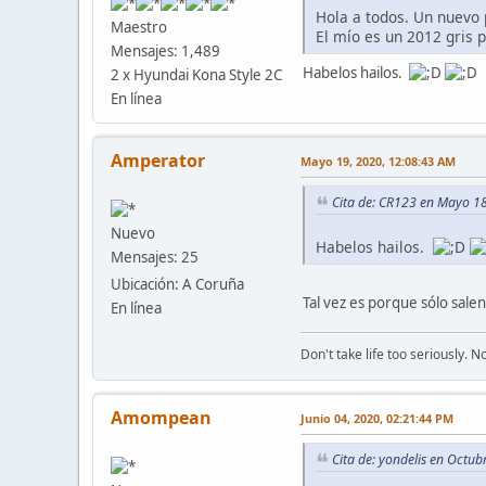
Hola a todos. Un nuevo 
Maestro
El mío es un 2012 gris p
Mensajes: 1,489
Habelos hailos.
2 x Hyundai Kona Style 2C
En línea
Amperator
Mayo 19, 2020, 12:08:43 AM
Cita de: CR123 en Mayo 1
Nuevo
Habelos hailos.
Mensajes: 25
Ubicación: A Coruña
Tal vez es porque sólo sal
En línea
Don't take life too seriously. 
Amompean
Junio 04, 2020, 02:21:44 PM
Cita de: yondelis en Octu