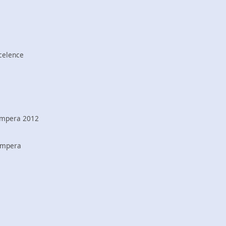
celence
Ampera 2012
Ampera