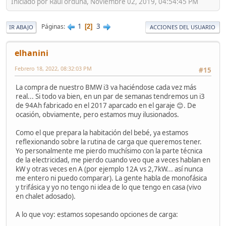
Iniciado por Raúl orduna, Noviembre 02, 2019, 04:54:45 PM
1
3
Páginas
2
IR ABAJO
ACCIONES DEL USUARIO
elhanini
Febrero 18, 2022, 08:32:03 PM
#15
La compra de nuestro BMW i3 va haciéndose cada vez más
real... Si todo va bien, en un par de semanas tendremos un i3
de 94Ah fabricado en el 2017 aparcado en el garaje 😊. De
ocasión, obviamente, pero estamos muy ilusionados.
Como el que prepara la habitación del bebé, ya estamos
reflexionando sobre la rutina de carga que queremos tener.
Yo personalmente me pierdo muchísimo con la parte técnica
de la electricidad, me pierdo cuando veo que a veces hablan en
kW y otras veces en A (por ejemplo 12A vs 2,7kW... así nunca
me entero ni puedo comparar). La gente habla de monofásica
y trifásica y yo no tengo ni idea de lo que tengo en casa (vivo
en chalet adosado).
A lo que voy: estamos sopesando opciones de carga: