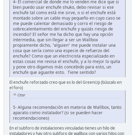
4- El comercial de donde me lo venden me dice que si
bien puedo usar enchufe shuko, debo revisar si ese
enchufe tal como está me sirve, o si el enchufe está
montado sobre un cable muy pequeño en cuyo caso se
me puede calentar demasiado y corro el riesgo de
sobrecalentamiento del enchufe y quizás riesgo de
incendio? El señor me ha dicho que hay una opción
intermedia, que sin llegar a ser un Wallbox
propiamente dicho, "alguien" me puede instalar una
cosa que sería como una especie de refuerzo del
enchufe? Como que un electricista especializado en
estas cosas me revisa el enchufe, y a lo mejor lo quita
y pone otro digamos más concebido para esto, un
enchufe que aguante esto. Tiene sentido?
El enchufe reforzado creo que es lo del GreenUp (búscalo en
el foro)
Citar
5- Alguna recomendación en materia de Wallbox, tanto
aparato como instalador? (si se pueden hacer
recomendaciones)
En el subforo de instalaciones vinculadas tienes un hilo de
instaladores y hay otro subforo de wallbox con varios hilos con