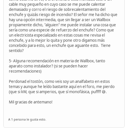
cable muy pequeño en cuyo caso se me puede calentar
demasiado y corro el riesgo de sobrecalentamiento del
enchufe y quizás riesgo de incendio? El señor me ha dicho que
hay una opción intermedia, que sin llegar a ser un Wallbox
propiamente dicho, "alguien" me puede instalar una cosa que
sería como una especie de refuerzo del enchufe? Como que
un electricista especializado en estas cosas me revisa el
enchufe, y a lo mejor lo quita y pone otro digamos más
concebido para esto, un enchufe que aguante esto. Tiene
sentido?
5- Alguna recomendación en materia de Wallbox, tanto
aparato como instalador? (si se pueden hacer
recomendaciones)
Perdonad el tostón, como veis soy un analfabeto en estos
temas y aunque he leído bastante aquí en el foro, me pierdo
(que si kW, que si amperios, que sí monofásica, puffff 😅.
Mil gracias de antemano!
A 1 persona le gusta esto.