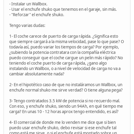
- Instalar un Wallbox.
- Usar el enchufe shuko que tenemos en el garaje, sin más.
- "Reforzar" el enchufe shuko.
Tengo varias dudas:
1- El coche carece de puerto de carga rápida. ¿Significa esto
que siempre cargará a la misma velocidad, pase lo que pase? O
todavía así, puedo variar los tiempos de carga? Por ejemplo,
¿subiendo la potencia contratara con la compañía eléctrica
puedo conseguir que el coche cargue un pelin más rápido? No
teniendo el coche puerto de carga rápida, ¿gano algo
instalando un Wallbox, o a nivel de velocidad de carga no va a
cambiar absolutamente nada?
2- En el hipotético caso de que no instaláramos un Wallbox, un
enchufe normal shuko me sirve verdad? O tiene alguna pega?
3- Tengo contratados 3.5 kW de potencia si no recuerdo mal.
Con eso, y enchufe shuko, siendo un 94Ah, en qué tiempo me
carga? En unas 10 - 12 horas aprox tengo entendido, es así?
4- El comercial de donde me lo venden me dice que si bien
puedo usar enchufe shuko, debo revisar si ese enchufe tal
como está me sirve, o si el enchufe está montado sobre un