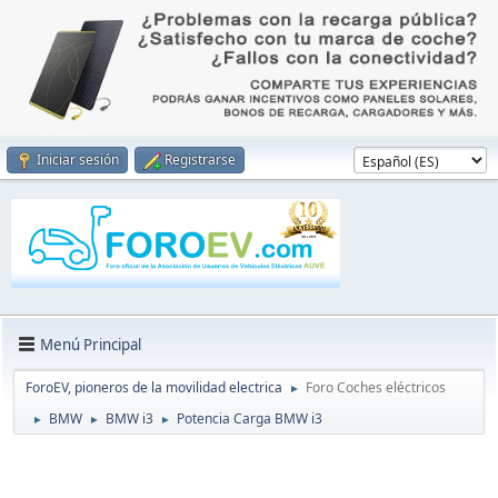
Iniciar sesión
Registrarse
Menú Principal
ForoEV, pioneros de la movilidad electrica
Foro Coches eléctricos
►
BMW
BMW i3
Potencia Carga BMW i3
►
►
►