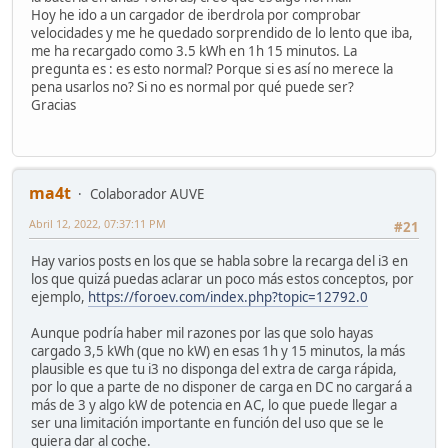
Hoy he ido a un cargador de iberdrola por comprobar
velocidades y me he quedado sorprendido de lo lento que iba,
me ha recargado como 3.5 kWh en 1h 15 minutos. La
pregunta es : es esto normal? Porque si es así no merece la
pena usarlos no? Si no es normal por qué puede ser?
Gracias
ma4t
Colaborador AUVE
Abril 12, 2022, 07:37:11 PM
#21
Hay varios posts en los que se habla sobre la recarga del i3 en
los que quizá puedas aclarar un poco más estos conceptos, por
ejemplo,
https://foroev.com/index.php?topic=12792.0
Aunque podría haber mil razones por las que solo hayas
cargado 3,5 kWh (que no kW) en esas 1h y 15 minutos, la más
plausible es que tu i3 no disponga del extra de carga rápida,
por lo que a parte de no disponer de carga en DC no cargará a
más de 3 y algo kW de potencia en AC, lo que puede llegar a
ser una limitación importante en función del uso que se le
quiera dar al coche.