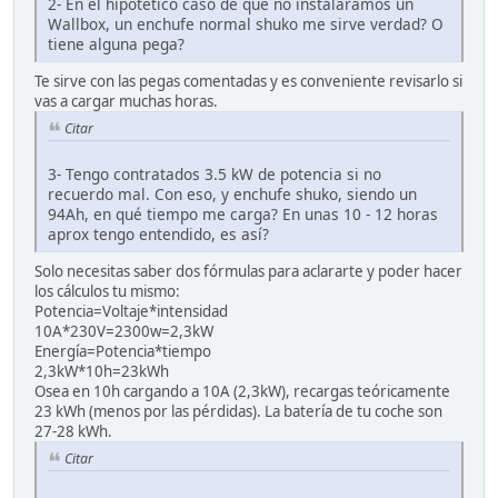
2- En el hipotético caso de que no instaláramos un
Wallbox, un enchufe normal shuko me sirve verdad? O
tiene alguna pega?
Te sirve con las pegas comentadas y es conveniente revisarlo si
vas a cargar muchas horas.
Citar
3- Tengo contratados 3.5 kW de potencia si no
recuerdo mal. Con eso, y enchufe shuko, siendo un
94Ah, en qué tiempo me carga? En unas 10 - 12 horas
aprox tengo entendido, es así?
Solo necesitas saber dos fórmulas para aclararte y poder hacer
los cálculos tu mismo:
Potencia=Voltaje*intensidad
10A*230V=2300w=2,3kW
Energía=Potencia*tiempo
2,3kW*10h=23kWh
Osea en 10h cargando a 10A (2,3kW), recargas teóricamente
23 kWh (menos por las pérdidas). La batería de tu coche son
27-28 kWh.
Citar