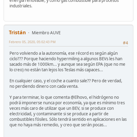
energia renovable, y como gas combustible para procesos
industriales.
Tristán
Miembro AUVE
Febrero 05, 2020, 05:02:43 PM
#4
Pero volviendo a la autonomía, ese récord es según algún
ciclo??? Porque haciendo hypermiling a algunos BEVs les han
sacado más de 1000km... y aunque sea según EPA (que no me
lo creo) no están tan lejos los Teslas más capaces...
En cualquier caso, y el coche a cuanto sale?? Pero de verdad,
no perdiendo dinero con cada venta.
Y para terminar, lo que comenta @Elhovo, el hidrógeno no
podrá imponerse nunca por economía, ya que es mínimo tres
veces más caro de utilizar que un BEV, si se produce con
electricidad, y contaminante si se produce a partir de
combustibles fósiles. Sólo tendrá sentido en aplicaciones en las
que no haya más remedio, y creo que serán pocas...