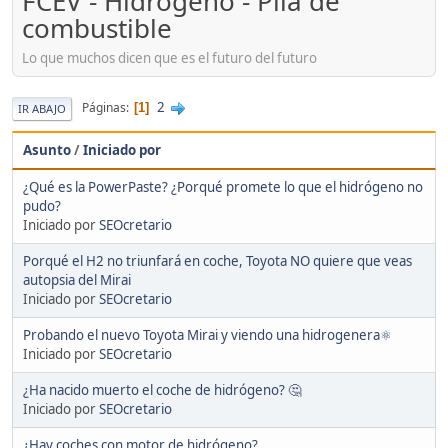
FCEV - Hidrógeno - Pila de
combustible
Lo que muchos dicen que es el futuro del futuro
2
Páginas
1
IR ABAJO
Asunto
/
Iniciado por
¿Qué es la PowerPaste? ¿Porqué promete lo que el hidrógeno no
pudo?
Iniciado por
SEOcretario
Porqué el H2 no triunfará en coche, Toyota NO quiere que veas
autopsia del Mirai
Iniciado por
SEOcretario
Probando el nuevo Toyota Mirai y viendo una hidrogenera⚛️
Iniciado por
SEOcretario
¿Ha nacido muerto el coche de hidrógeno? 🤔
Iniciado por
SEOcretario
¿Hay coches con motor de hidrógeno?