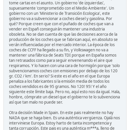
tome cartas en el asunto. Un gobierno 'de izquierdas',
supuesamente 'comprometido con el Medio Ambiente'. Un
gobierno con un 'Ministerio de Transición Ecologica', este
gobierno va a subvencionar a coches diesel y gasolina. Por
qué? Porque creen que con el puñado de coches que van a
vender en Españ conseguirán mantener una industria
obsoleta. No se dan cuenta de que las decisiones acerca de la
producción de los coches que se fabrican aquí, en absoluto se
verán influenciadas por el mercado interior. La época de los
coches de CCFF ha llegado a su fin, y Volkswagen no va a
mantener una fábrica de Seats TDI porque en España somos
tan retrasados como para seguir envenenando el aire que
respiramos. Y lo hacen con una cara de hormigón porque 'solo
subvencionamos coches con emisiones por debajo de los 120
gr. CO2 / km'. En serio? Si este es el año en el que Europa
penaliza a los fabricantes si la emisión media de todos los
coches vendidos es de 95 gramos. No 120! 95! Y el año
siguiente este límite baja. Pero no, aquí esto nos da igual. Hala,
honbre, cómprate un diesel que el gobierno te lo subvenciona
así que tan malo no puede ser.
Otra decisión Made in Spain. En este pais realmente no hay
NADA que se haga bien. Es una auténtica vergüenza. Ojalá nos
interviniese Europa. Estoy harto de tanta incompetencia y
tanta corrupción. Este pais es una auténtica m***a, lleno de