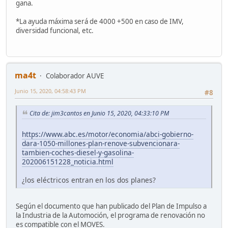
gana.
*La ayuda máxima será de 4000 +500 en caso de IMV,
diversidad funcional, etc.
ma4t
Colaborador AUVE
Junio 15, 2020, 04:58:43 PM
#8
Cita de: jim3cantos en Junio 15, 2020, 04:33:10 PM
https://www.abc.es/motor/economia/abci-gobierno-
dara-1050-millones-plan-renove-subvencionara-
tambien-coches-diesel-y-gasolina-
202006151228_noticia.html
¿los eléctricos entran en los dos planes?
Según el documento que han publicado del Plan de Impulso a
la Industria de la Automoción, el programa de renovación no
es compatible con el MOVES.