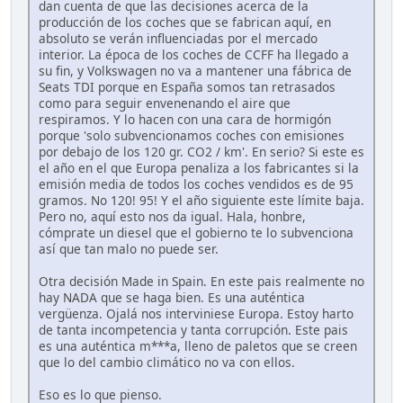
dan cuenta de que las decisiones acerca de la
producción de los coches que se fabrican aquí, en
absoluto se verán influenciadas por el mercado
interior. La época de los coches de CCFF ha llegado a
su fin, y Volkswagen no va a mantener una fábrica de
Seats TDI porque en España somos tan retrasados
como para seguir envenenando el aire que
respiramos. Y lo hacen con una cara de hormigón
porque 'solo subvencionamos coches con emisiones
por debajo de los 120 gr. CO2 / km'. En serio? Si este es
el año en el que Europa penaliza a los fabricantes si la
emisión media de todos los coches vendidos es de 95
gramos. No 120! 95! Y el año siguiente este límite baja.
Pero no, aquí esto nos da igual. Hala, honbre,
cómprate un diesel que el gobierno te lo subvenciona
así que tan malo no puede ser.
Otra decisión Made in Spain. En este pais realmente no
hay NADA que se haga bien. Es una auténtica
vergüenza. Ojalá nos interviniese Europa. Estoy harto
de tanta incompetencia y tanta corrupción. Este pais
es una auténtica m***a, lleno de paletos que se creen
que lo del cambio climático no va con ellos.
Eso es lo que pienso.