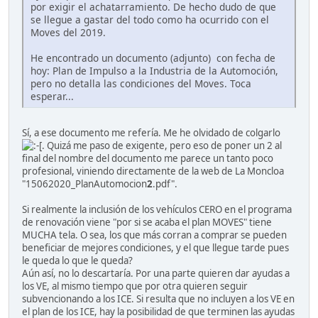
por exigir el achatarramiento. De hecho dudo de que
se llegue a gastar del todo como ha ocurrido con el
Moves del 2019.
He encontrado un documento (adjunto) con fecha de
hoy: Plan de Impulso a la Industria de la Automoción,
pero no detalla las condiciones del Moves. Toca
esperar...
Sí, a ese documento me refería. Me he olvidado de colgarlo
. Quizá me paso de exigente, pero eso de poner un 2 al
final del nombre del documento me parece un tanto poco
profesional, viniendo directamente de la web de La Moncloa
"15062020_PlanAutomocion
2
.pdf".
Si realmente la inclusión de los vehículos CERO en el programa
de renovación viene "por si se acaba el plan MOVES" tiene
MUCHA tela. O sea, los que más corran a comprar se pueden
beneficiar de mejores condiciones, y el que llegue tarde pues
le queda lo que le queda?
Aún así, no lo descartaría. Por una parte quieren dar ayudas a
los VE, al mismo tiempo que por otra quieren seguir
subvencionando a los ICE. Si resulta que no incluyen a los VE en
el plan de los ICE, hay la posibilidad de que terminen las ayudas