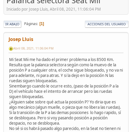
Palanca selectora Seat Mii
Iniciado por Josep Lluis, Abril 08, 2021, 11:06:04 PM
Páginas
1
IR ABAJO
ACCIONES DEL USUARIO
Josep Lluis
Abril 08, 2021, 11:06:04 PM
Mi Seat Mii me ha dado el primer problema a los 8500 Km.
Resulta que la palanca selectora según como la muevo de la
posición P a cualquier otra, el coche sigue bloqueado, y no va ni
para adelante, ni para atras. Y si la dejo en la posición N las
ruedas siguen bloqueadas.
Sinembargo cuando le ocurre esto, (paso de la posición P a la
D) el vehículo hace el intento de arrancar pero las ruedas
siguen bloqueadas.
¿Alguien sabe sobre qué actua la posición P? Yo diria que es
algo mecánico (algun muelle, o pieza que no libera las ruedas).
Si la transición de la P a las demas posiciones lo hago rapido, sí
se desbloquea. Pero si voy pasando posición a posición
despacio, no se desbloquea.
No sé si os habrá pasado algo parecido, en la Seat no tienen ni