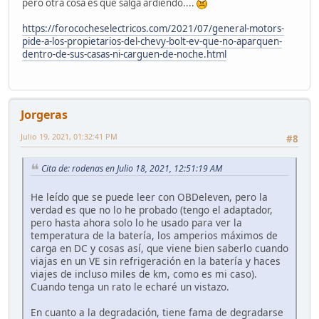
pero otra cosa es que salga ardiendo....
https://forococheselectricos.com/2021/07/general-motors-
pide-a-los-propietarios-del-chevy-bolt-ev-que-no-aparquen-
dentro-de-sus-casas-ni-carguen-de-noche.html
Jorgeras
Julio 19, 2021, 01:32:41 PM
#8
Cita de: rodenas en Julio 18, 2021, 12:51:19 AM
He leído que se puede leer con OBDeleven, pero la
verdad es que no lo he probado (tengo el adaptador,
pero hasta ahora solo lo he usado para ver la
temperatura de la batería, los amperios máximos de
carga en DC y cosas así, que viene bien saberlo cuando
viajas en un VE sin refrigeración en la batería y haces
viajes de incluso miles de km, como es mi caso).
Cuando tenga un rato le echaré un vistazo.
En cuanto a la degradación, tiene fama de degradarse