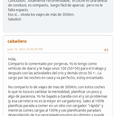
Conclusión, totalmente recomendable, el coche es una delicia
de conducir, es compacto, luego fácil de aparcar, pero no le
falta espacio.
Eso sí... olvida los viajes de más de 300km.
Saludos!
caballero
Julio 16, 2021, 07:45:39 PM
#5
Hola,
Comparto lo comentado por Jorgeras, Yo lo tengo como
vehículo de diario y le hago unos 100 (50+50) para el trabajo y
después con las actividades del crio y demás otros 50 +-. Lo
cargo por las noches en casa y va perfecto, estoy encantado.
No comparto lo de viajes de mas de 300Km, con estos coches
lo que te toca es cambiar la mentalidad, planificar un poco y
algo de paciencia. Yo he bajado a Gandía con el y sin problemas
(y esa carretera no es la mejor en cargadores). Sales al 100%
planificas parada a comer en un sitio con cargador "rápido" y
mientras comes cargas al 100% y vas planificando parada/s
dependiendo de tus necesidades/gustos (es distinto y puede