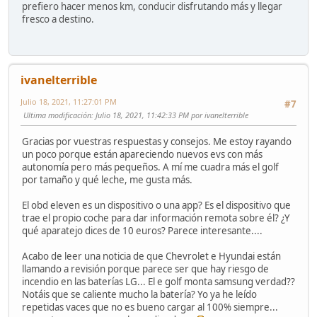
prefiero hacer menos km, conducir disfrutando más y llegar
fresco a destino.
ivanelterrible
Julio 18, 2021, 11:27:01 PM
#7
Ultima modificación
: Julio 18, 2021, 11:42:33 PM por ivanelterrible
Gracias por vuestras respuestas y consejos. Me estoy rayando
un poco porque están apareciendo nuevos evs con más
autonomía pero más pequeños. A mí me cuadra más el golf
por tamaño y qué leche, me gusta más.
El obd eleven es un dispositivo o una app? Es el dispositivo que
trae el propio coche para dar información remota sobre él? ¿Y
qué aparatejo dices de 10 euros? Parece interesante....
Acabo de leer una noticia de que Chevrolet e Hyundai están
llamando a revisión porque parece ser que hay riesgo de
incendio en las baterías LG... El e golf monta samsung verdad??
Notáis que se caliente mucho la batería? Yo ya he leído
repetidas vaces que no es bueno cargar al 100% siempre...