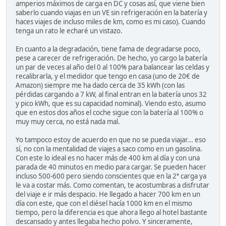
amperios máximos de carga en DC y cosas así, que viene bien
saberlo cuando viajas en un VE sin refrigeración en la batería y
haces viajes de incluso miles de km, como es mi caso). Cuando
tenga un rato le echaré un vistazo.
En cuanto a la degradación, tiene fama de degradarse poco,
pese a carecer de refrigeración. De hecho, yo cargo la batería
un par de veces al año del 0 al 100% para balancear las celdas y
recalibrarla, y el medidor que tengo en casa (uno de 20€ de
Amazon) siempre me ha dado cerca de 35 kWh (con las
pérdidas cargando a 7 kW, al final entran en la batería unos 32
y pico kWh, que es su capacidad nominal). Viendo esto, asumo
que en estos dos años el coche sigue con la batería al 100% o
muy muy cerca, no está nada mal.
Yo tampoco estoy de acuerdo en que no se pueda viajar... eso
sí, no con la mentalidad de viajes a saco como en un gasolina.
Con este lo ideal es no hacer más de 400 km al día y con una
parada de 40 minutos en medio para cargar. Se pueden hacer
incluso 500-600 pero siendo conscientes que en la 2ª carga ya
le va a costar más. Como comentan, te acostumbras a disfrutar
del viaje e ir más despacio. He llegado a hacer 700 km en un
día con este, que con el diésel hacía 1000 km en el mismo
tiempo, pero la diferencia es que ahora llego al hotel bastante
descansado y antes llegaba hecho polvo. Y sinceramente,