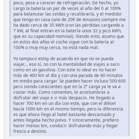
poco, pese a carecer de refrigeración. De hecho, yo
cargo la batería un par de veces al año del 0 al 100%
para balancear las celdas y recalibrarla, y el medidor
que tengo en casa (uno de 20€ de Amazon) siempre me
ha dado cerca de 35 kWh (con las pérdidas cargando a
7 kW, al final entran en la batería unos 32 y pico kWh,
que es su capacidad nominal). Viendo esto, asumo que
en estos dos años el coche sigue con la batería al
100% o muy muy cerca, no está nada mal.
Yo tampoco estoy de acuerdo en que no se pueda
viajar... eso sí, no con la mentalidad de viajes a saco
como en un gasolina. Con este lo ideal es no hacer
más de 400 km al día y con una parada de 40 minutos
en medio para cargar. Se pueden hacer incluso 500-600
pero siendo conscientes que en la 2ª carga ya le va a
costar más. Como comentan, te acostumbras a
disfrutar del viaje e ir más despacio. He llegado a
hacer 700 km en un día con este, que con el diésel
hacía 1000 km en el mismo tiempo, pero la diferencia
es que ahora llego al hotel bastante descansado y
antes llegaba hecho polvo. Y sinceramente, prefiero
hacer menos km, conducir disfrutando más y llegar
fresco a destino.