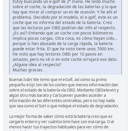
Estoy buscando un e-golf de 2ª mano. He leído mucho
sobre el coche, la degradación de las baterías y lo que
hay que mirar al comprar un ev de ocasión. Y he ahí el
problema. Decidido por el modelo, el e-golf, este es un
coche que no informa del estado de la batería. Creo
que las lecturas por OBD podrían dar info al respecto.
¿Es así? Entiendo que un coche con pocos kilómetros
implica pocas cargas. Otra cosa, es cómo hayan sido...
porque si han abusado de la carga rápida, la batería
puede estar frita. El que he visto tiene unos 7000 km.
He visto que hay lectores OBD por 10 pavos en
amazon, pero no sé si en este coche arrojará ese dato.
¿Alguna idea al respecto?
Muchas gracias.
Buenas Iván! Me temo que el eGolf, así como su primo
pequeño eUp! son de los coches que menos información dan
sobre el estado de la batería vía OBD. Mediante OBDeleven y
algún otro más barato y CarScanner puedes acceder a
información de las diferentes centralitas, pero no hay nada
que sea como el SoH o que indique el estado de degradación.
La mejor forma de saber cómo está la batería creo que es
cargarlo entero y ver cuántos kms hace con esa carga. O al
menos hacer tus trayectos habituales para ver cómo de