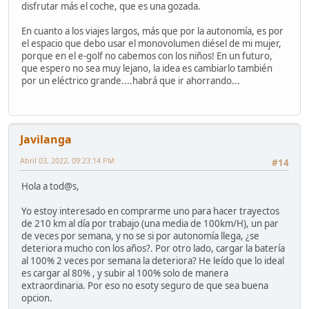
disfrutar más el coche, que es una gozada.
En cuanto a los viajes largos, más que por la autonomía, es por
el espacio que debo usar el monovolumen diésel de mi mujer,
porque en el e-golf no cabemos con los niños! En un futuro,
que espero no sea muy lejano, la idea es cambiarlo también
por un eléctrico grande....habrá que ir ahorrando...
Javilanga
Abril 03, 2022, 09:23:14 PM
#14
Hola a tod@s,
Yo estoy interesado en comprarme uno para hacer trayectos
de 210 km al día por trabajo (una media de 100km/H), un par
de veces por semana, y no se si por autonomía llega, ¿se
deteriora mucho con los años?. Por otro lado, cargar la batería
al 100% 2 veces por semana la deteriora? He leído que lo ideal
es cargar al 80% , y subir al 100% solo de manera
extraordinaria. Por eso no esoty seguro de que sea buena
opcion.