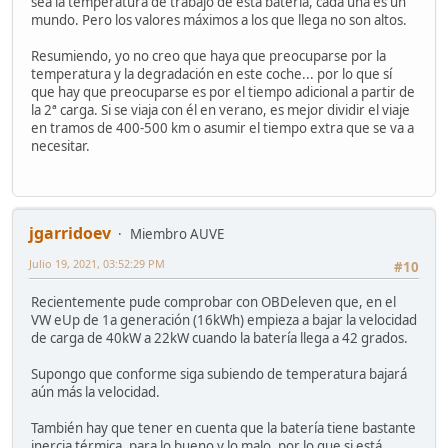
sea la temperatura de trabajo de esta batería, cada una es un
mundo. Pero los valores máximos a los que llega no son altos.
Resumiendo, yo no creo que haya que preocuparse por la
temperatura y la degradación en este coche... por lo que sí
que hay que preocuparse es por el tiempo adicional a partir de
la 2ª carga. Si se viaja con él en verano, es mejor dividir el viaje
en tramos de 400-500 km o asumir el tiempo extra que se va a
necesitar.
jgarridoev
Miembro AUVE
Julio 19, 2021, 03:52:29 PM
#10
Recientemente pude comprobar con OBDeleven que, en el
VW eUp de 1a generación (16kWh) empieza a bajar la velocidad
de carga de 40kW a 22kW cuando la batería llega a 42 grados.
Supongo que conforme siga subiendo de temperatura bajará
aún más la velocidad.
También hay que tener en cuenta que la batería tiene bastante
inercia térmica, para lo bueno y lo malo, por lo que si está