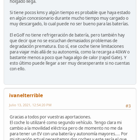
holgado llega.
Si tiene pocos kms y algún tiempo es probable que haya estado
en algún concesionario durante mucho tiempo muy cargado o
muy descargado, lo cual puede no ser bueno para las baterías.
El eGolf no tiene refrigeración de batería, pero también hay
que decir que no se escuchan demasiados problemas de
degradación prematura. Eso sí, ese coche tiene limitaciones
para viajar más allá de su autonomía, como la recarga a 40kW o
bastante menos a poco que haga algo de calor (rapid Gate). Y
esto último puede llegar a ser muy desesperante si no cuentas
con ello.
ivanelterrible
Julio 13, 2021, 12:54:20 PM
#3
Gracias a todos por vuestras aportaciones.
El coche lo utilizaré como segundo vehículo. Tengo clara mi
cambio a la movilidad eléctrica pero de momento no me da
para tener un EV con una batería y autonomía mayores.... Por
mi situación actual necesitamos dos coches y este sería el que