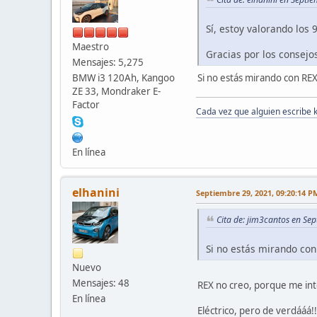
Sí, estoy valorando los
Maestro
Gracias por los consejo
Mensajes: 5,275
Si no estás mirando con RE
BMW i3 120Ah, Kangoo
ZE 33, Mondraker E-
Factor
Cada vez que alguien escribe 
En línea
elhanini
Septiembre 29, 2021, 09:20:14 P
Cita de: jim3cantos en Se
Si no estás mirando co
Nuevo
Mensajes: 48
REX no creo, porque me inte
En línea
Eléctrico, pero de verdááá!