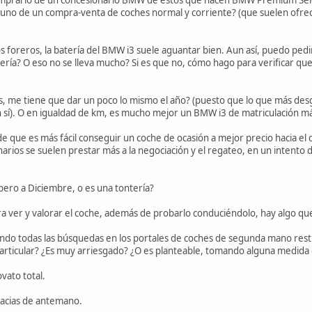
lo uno de un compra-venta de coches normal y corriente? (que suelen ofre
ros foreros, la batería del BMW i3 suele aguantar bien. Aun así, puedo ped
tería? O eso no se lleva mucho? Si es que no, cómo hago para verificar qu
s, me tiene que dar un poco lo mismo el año? (puesto que lo que más desgas
n sí). O en igualdad de km, es mucho mejor un BMW i3 de matriculación má
 de que es más fácil conseguir un coche de ocasión a mejor precio hacia el
arios se suelen prestar más a la negociación y el regateo, en un intento de
pero a Diciembre, o es una tontería?
ara ver y valorar el coche, además de probarlo conduciéndolo, hay algo q
do todas las búsquedas en los portales de coches de segunda mano rest
articular? ¿Es muy arriesgado? ¿O es planteable, tomando alguna medida
vato total.
racias de antemano.