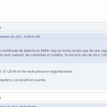
M
ptiembre 28, 2021, 10:00:55 PM
n certificado de batería en BMW. Hay un menú oculto que da una capa
hes mas nuevos). No comentas el modelo. Yo miraría uno de 94 o 120
Ah. El 120 Ah se me va de precio en segunda mano.
ompañero. Los tendré en cuenta.
M
iembre 29, 2021, 09:56:58 AM