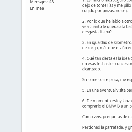
Mensajes: 48
dejo de tonterías y me pil
En línea
cogido por pinzas, no sé).
2. Por lo que he leído a ot
vea cuánto le queda a la ba
desgastadísima?
3. En igualdad de kilómetro
de carga, más que el año e
4. Qué tan cierta es la idea
en esas fechas los concesion
alcanzado.
Si no me corre prisa, me es
5. En una eventual visita p
6. De momento estoy lanzan
comprarle el BMW i3 a un p
Como veis, preguntas de no
Perdonad la parrafada, y g