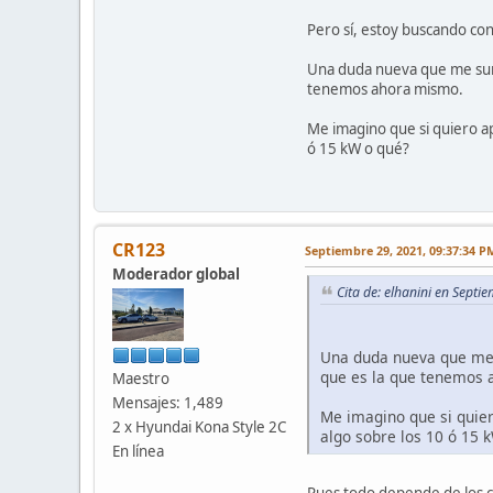
Pero sí, estoy buscando con
Una duda nueva que me surg
tenemos ahora mismo.
Me imagino que si quiero a
ó 15 kW o qué?
CR123
Septiembre 29, 2021, 09:37:34 P
Moderador global
Cita de: elhanini en Sept
Una duda nueva que me 
que es la que tenemos
Maestro
Mensajes: 1,489
Me imagino que si quie
2 x Hyundai Kona Style 2C
algo sobre los 10 ó 15 
En línea
Pues todo depende de los c