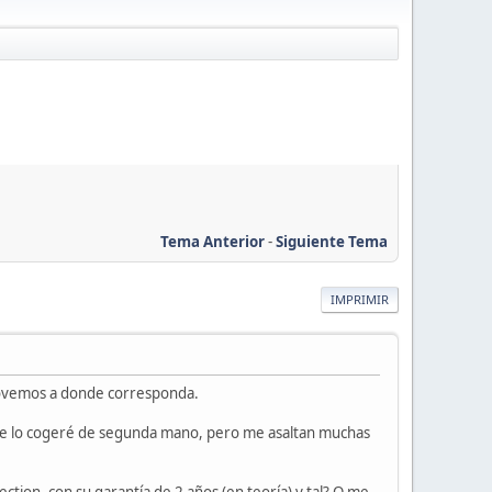
Tema Anterior
-
Siguiente Tema
IMPRIMIR
 movemos a donde corresponda.
ue lo cogeré de segunda mano, pero me asaltan muchas
on, con su garantía de 2 años (en teoría) y tal? O me