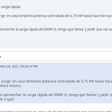
 carga rápida.
e: en casa teníamos potencia contratada de 5,75 kW hasta hace bien poco
provechar la carga rápida del BMW i3, tengo que llamar y pedir que me s
M
iembre 29, 2021, 09:20:14 PM
surge: en casa teníamos potencia contratada de 5,75 kW hasta hace 
 ahora mismo.
ro aprovechar la carga rápida del BMW i3, tengo que llamar y pedir
kW o qué?
onsumos que tengas en casa y de los km que tengas que recuperar cada 