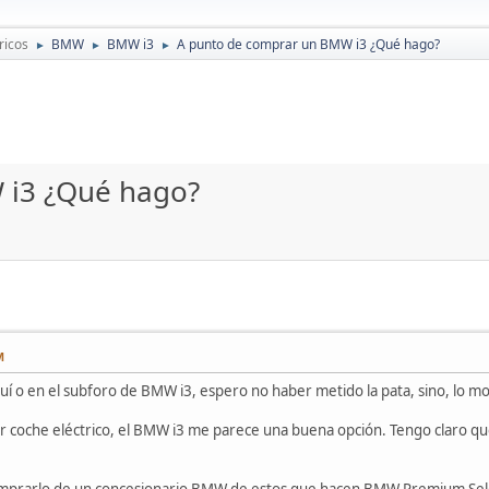
ricos
BMW
BMW i3
A punto de comprar un BMW i3 ¿Qué hago?
►
►
►
 i3 ¿Qué hago?
M
uí o en el subforo de BMW i3, espero no haber metido la pata, sino, lo
 coche eléctrico, el BMW i3 me parece una buena opción. Tengo claro q
prarlo de un concesionario BMW de estos que hacen BMW Premium Selecti