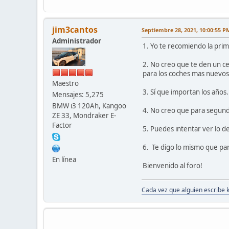
jim3cantos
Septiembre 28, 2021, 10:00:55 P
Administrador
1. Yo te recomiendo la prim
2. No creo que te den un ce
para los coches mas nuevos
Maestro
3. Sí que importan los años
Mensajes: 5,275
BMW i3 120Ah, Kangoo
4. No creo que para segund
ZE 33, Mondraker E-
Factor
5. Puedes intentar ver lo d
6. Te digo lo mismo que pa
En línea
Bienvenido al foro!
Cada vez que alguien escribe 