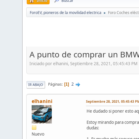
Inicio
Buscar
ForoEV, pioneros de la movilidad electrica
Foro Coches eléct
►
A punto de comprar un BMW
Iniciado por elhanini, Septiembre 28, 2021, 05:45:43 PM
2
Páginas
1
IR ABAJO
elhanini
Septiembre 28, 2021, 05:45:43 P
He dudado si poner esto aq
Estoy mirando para comprar
dudas:
Nuevo
1. Es mucho más seguro com