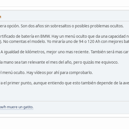
M
era opción. Son dos años sin sobresaltos o posibles problemas ocultos.
rtificado de batería en BMW. Hay un menú oculto que da una capacidad ne
). No comentas el modelo. Yo miraría uno de 94 o 120 Ah con mejores ba
. A igualdad de kilómetros, mejor uno mas reciente. También será mas car
a mano sea tan relevante el mes del año, pero quizás me equivoco.
el menú oculto. Hay vídeos por ahí para comprobarlo.
ra el primer punto, aunque entiendo que esto también depende de la aver
kw/h muere un gatito.