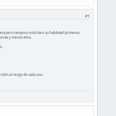
#1
ta pero tampoco está claro su fiabilidad (al menos
terías y menos años.
o.
sión al riesgo de cada uno.