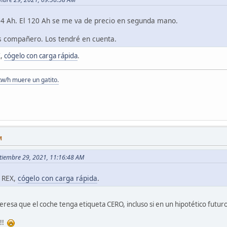
 94 Ah. El 120 Ah se me va de precio en segunda mano.
s compañero. Los tendré en cuenta.
X,
cógelo con carga rápida
.
kw/h muere un gatito.
M
ptiembre 29, 2021, 11:16:48 AM
n REX,
cógelo con carga rápida
.
resa que el coche tenga etiqueta CERO, incluso si en un hipotético futuro
!!!