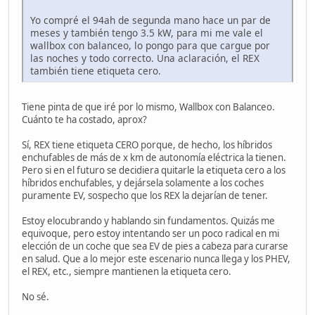
Yo compré el 94ah de segunda mano hace un par de
meses y también tengo 3.5 kW, para mi me vale el
wallbox con balanceo, lo pongo para que cargue por
las noches y todo correcto. Una aclaración, el REX
también tiene etiqueta cero.
Tiene pinta de que iré por lo mismo, Wallbox con Balanceo.
Cuánto te ha costado, aprox?
Sí, REX tiene etiqueta CERO porque, de hecho, los híbridos
enchufables de más de x km de autonomía eléctrica la tienen.
Pero si en el futuro se decidiera quitarle la etiqueta cero a los
híbridos enchufables, y dejársela solamente a los coches
puramente EV, sospecho que los REX la dejarían de tener.
Estoy elocubrando y hablando sin fundamentos. Quizás me
equivoque, pero estoy intentando ser un poco radical en mi
elección de un coche que sea EV de pies a cabeza para curarse
en salud. Que a lo mejor este escenario nunca llega y los PHEV,
el REX, etc., siempre mantienen la etiqueta cero.
No sé.