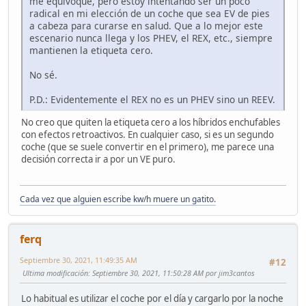
me equivoque, pero estoy intentando ser un poco
radical en mi elección de un coche que sea EV de pies
a cabeza para curarse en salud. Que a lo mejor este
escenario nunca llega y los PHEV, el REX, etc., siempre
mantienen la etiqueta cero.
No sé.
P.D.: Evidentemente el REX no es un PHEV sino un REEV.
No creo que quiten la etiqueta cero a los híbridos enchufables
con efectos retroactivos. En cualquier caso, si es un segundo
coche (que se suele convertir en el primero), me parece una
decisión correcta ir a por un VE puro.
Cada vez que alguien escribe kw/h muere un gatito.
ferq
Septiembre 30, 2021, 11:49:35 AM
#12
Ultima modificación
: Septiembre 30, 2021, 11:50:28 AM por jim3cantos
Lo habitual es utilizar el coche por el día y cargarlo por la noche