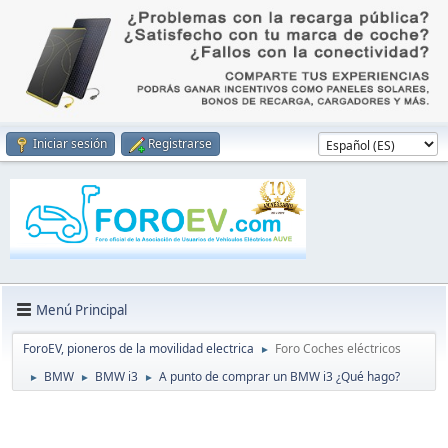
Iniciar sesión
Registrarse
Menú Principal
ForoEV, pioneros de la movilidad electrica
Foro Coches eléctricos
►
BMW
BMW i3
A punto de comprar un BMW i3 ¿Qué hago?
►
►
►