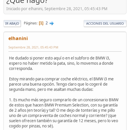
¿Qué hago?
Iniciado por elhanini, Septiembre 28, 2021, 05:45:43 PM
2
Páginas
1
IR ABAJO
ACCIONES DEL USUARIO
elhanini
Septiembre 28, 2021, 05:45:43 PM
He dudado si poner esto aquí o en el subforo de BMW i3,
espero no haber metido la pata, sino, lo movemos a donde
corresponda.
Estoy mirando para comprar coche eléctrico, el BMW i3 me
parece una buena opción. Tengo claro que lo cogeré de
segunda mano, pero me asaltan muchas dudas:
1. Es mucho más seguro comprarlo de un concesionario BMW
de estos que hacen BMW Premium Selection, con su garantía
de 2 años (en teoría) y tal? O me dejo de tonterías y me pillo
uno de un compra-venta de coches normal y corriente? (que
suelen ofrecen también su garantía de 12 meses, pero lo veo
cogido por pinzas, no sé).