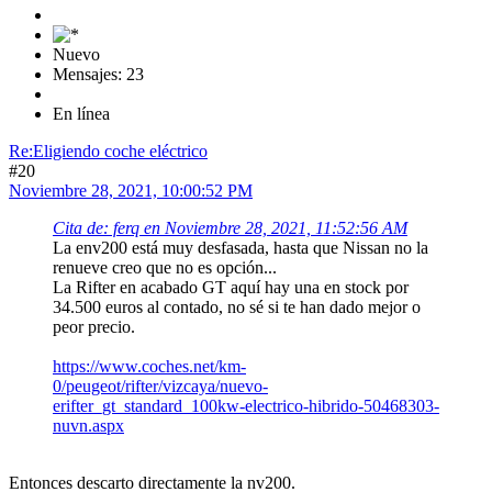
Nuevo
Mensajes: 23
En línea
Re:Eligiendo coche eléctrico
#20
Noviembre 28, 2021, 10:00:52 PM
Cita de: ferq en Noviembre 28, 2021, 11:52:56 AM
La env200 está muy desfasada, hasta que Nissan no la
renueve creo que no es opción...
La Rifter en acabado GT aquí hay una en stock por
34.500 euros al contado, no sé si te han dado mejor o
peor precio.
https://www.coches.net/km-
0/peugeot/rifter/vizcaya/nuevo-
erifter_gt_standard_100kw-electrico-hibrido-50468303-
nuvn.aspx
Entonces descarto directamente la nv200.