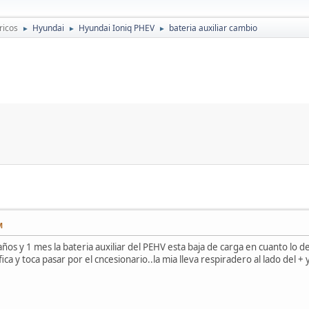
ricos
Hyundai
Hyundai Ioniq PHEV
bateria auxiliar cambio
►
►
►
M
ños y 1 mes la bateria auxiliar del PEHV esta baja de carga en cuanto lo 
ca y toca pasar por el cncesionario..la mia lleva respiradero al lado del + 