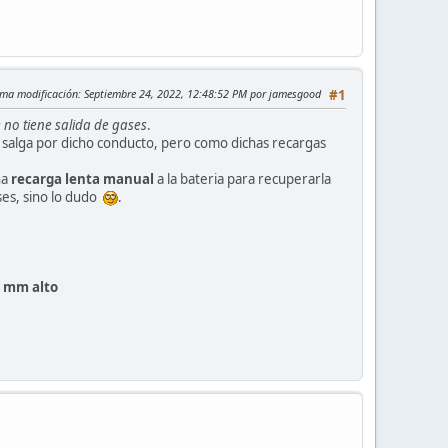
ima modificación
: Septiembre 24, 2022, 12:48:52 PM por jamesgood
#1
no tiene salida de gases
.
 salga por dicho conducto, pero como dichas recargas
na
recarga lenta manual
a la bateria para recuperarla
ases, sino lo dudo
.
 mm alto