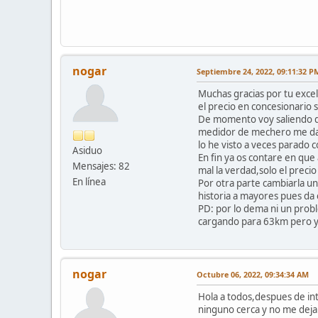
nogar
Septiembre 24, 2022, 09:11:32 P
Muchas gracias por tu excel
el precio en concesionario
De momento voy saliendo de
medidor de mechero me da 
lo he visto a veces parado 
Asiduo
En fin ya os contare en que
Mensajes: 82
mal la verdad,solo el precio 
En línea
Por otra parte cambiarla un
historia a mayores pues da e
PD: por lo dema ni un pro
cargando para 63km pero y
nogar
Octubre 06, 2022, 09:34:34 AM
Hola a todos,despues de int
ninguno cerca y no me dejab