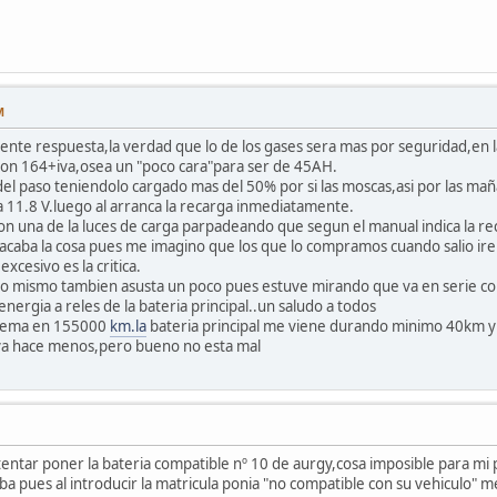
M
ente respuesta,la verdad que lo de los gases sera mas por seguridad,en la 
 son 164+iva,osea un "poco cara"para ser de 45AH.
l paso teniendolo cargado mas del 50% por si las moscas,asi por las maña
11.8 V.luego al arranca la recarga inmediatamente.
con una de la luces de carga parpadeando que segun el manual indica la re
 acaba la cosa pues me imagino que los que lo compramos cuando salio ire
excesivo es la critica.
o mismo tambien asusta un poco pues estuve mirando que va en serie con l
nergia a reles de la bateria principal..un saludo a todos
blema en 155000
km.la
bateria principal me viene durando minimo 40km y
a hace menos,pero bueno no esta mal
entar poner la bateria compatible nº 10 de aurgy,cosa imposible para mi
a pues al introducir la matricula ponia "no compatible con su vehiculo" me