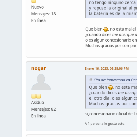
no tengo ninguno cerca 
Nuevo
y repuse la original al 
la bateria es de la mis
Mensajes: 18
En línea
Que bien
, no esta mal el
¿cuando dices
me acerque a
o es algun concesionario en
Muchas gracias por compart
nogar
Enero 16, 2023, 05:28:06 PM
Cita de: jamesgood en Oc
Que bien
, no esta ma
¿cuando dices
me acerqu
el otro dia, o es algun 
Asiduo
Muchas gracias por com
Mensajes: 82
si,concesionario oficial de 
En línea
A 1 persona le gusta esto.