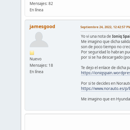
Mensajes: 82
En línea
jamesgood
Septiembre 24, 2022, 12:42:57 P
Yo vi una nota de
Ioniq Spa
Me imagino que dicha salid
son de poco tiempo no creo
Por seguridad lo habran pue
por si se ha descargado (por
Nuevo
Mensajes: 18
Te dejo el enlace de dicha p
En línea
https://ioniqspain.wordpre
Por si te decides en Norauto
https://www.norauto.es/p/
Me imagino que en Hyundai 