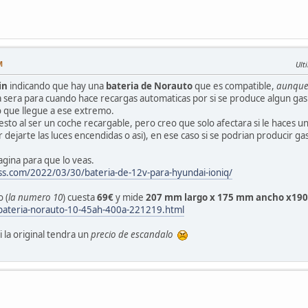
M
Ult
in
indicando que hay una
bateria de Norauto
que es compatible,
aunque 
a sera para cuando hace recargas automaticas por si se produce algun gas
 que llegue a ese extremo.
sto al ser un coche recargable, pero creo que solo afectara si le haces u
 dejarte las luces encendidas o asi), en ese caso si se podrian producir g
agina para que lo veas.
ss.com/2022/03/30/bateria-de-12v-para-hyundai-ioniq/
 (
la numero 10
) cuesta
69€
y mide
207 mm largo x 175 mm ancho x190
bateria-norauto-10-45ah-400a-221219.html
la original tendra un
precio de escandalo