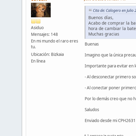
Cita de: Calogero en Julio
Buenos días,
Acabo de comprar la bat
Asiduo
hora de cambiar la bate
Muchas gracias
Mensajes: 148
En mi mundo el raro eres
Buenas
tu.
Ubicación: Bizkaia
Imagino que la única preca
En línea
Importante para evitar en l
- Al desconectar primero so
- Al conectar poner primero
Por lo demás creo que no h
Saludos
Enviado desde mi CPH2631 
A 1 persona le gusta esto.