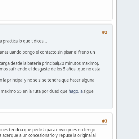
#2
practica lo que t dices,..
nas uando pongo el contacto sin pisar el freno un
carga desde la bateria principal(20 minutos maximo).
mos sufriendo el desgaste de los 5 años..que no esta
a principal y no se si se tendra que hacer alguna
 maximo 55 en la ruta por ciuad que
hago.la
sigue
#3
 pues tendria que pedirla para envio pues no tengo
 acerque a un concesionario y repuse la original al