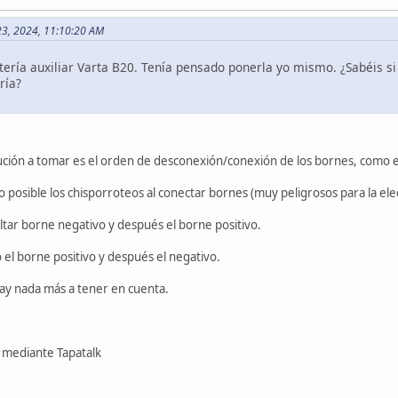
 23, 2024, 11:10:20 AM
ería auxiliar Varta B20. Tenía pensado ponerla yo mismo. ¿Sabéis si
ría?
ución a tomar es el orden de desconexión/conexión de los bornes, como e
o posible los chisporroteos al conectar bornes (muy peligrosos para la ele
ltar borne negativo y después el borne positivo.
 el borne positivo y después el negativo.
ay nada más a tener en cuenta.
mediante Tapatalk