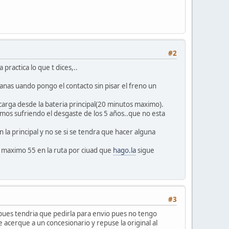
#2
practica lo que t dices,..
nas uando pongo el contacto sin pisar el freno un
carga desde la bateria principal(20 minutos maximo).
mos sufriendo el desgaste de los 5 años..que no esta
a principal y no se si se tendra que hacer alguna
 maximo 55 en la ruta por ciuad que
hago.la
sigue
#3
 pues tendria que pedirla para envio pues no tengo
 acerque a un concesionario y repuse la original al