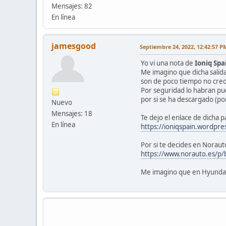
Mensajes: 82
En línea
jamesgood
Septiembre 24, 2022, 12:42:57 P
Yo vi una nota de
Ioniq Spa
Me imagino que dicha salid
son de poco tiempo no creo
Por seguridad lo habran pue
por si se ha descargado (por
Nuevo
Mensajes: 18
Te dejo el enlace de dicha p
En línea
https://ioniqspain.wordpre
Por si te decides en Norauto
https://www.norauto.es/p/
Me imagino que en Hyundai 