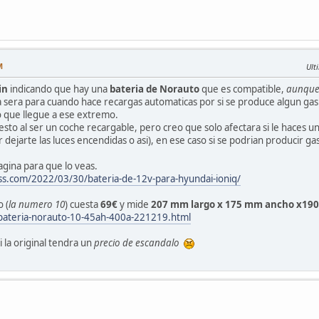
M
Ult
in
indicando que hay una
bateria de Norauto
que es compatible,
aunque 
a sera para cuando hace recargas automaticas por si se produce algun gas
 que llegue a ese extremo.
sto al ser un coche recargable, pero creo que solo afectara si le haces u
 dejarte las luces encendidas o asi), en ese caso si se podrian producir g
agina para que lo veas.
ss.com/2022/03/30/bateria-de-12v-para-hyundai-ioniq/
 (
la numero 10
) cuesta
69€
y mide
207 mm largo x 175 mm ancho x190
bateria-norauto-10-45ah-400a-221219.html
la original tendra un
precio de escandalo