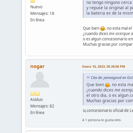
no tengo ninguno cerca 
Nuevo
y repuse la original al 
la bateria es de la mis
Mensajes: 18
En línea
Que bien
, no esta mal el
¿cuando dices
me acerque a
o es algun concesionario en
Muchas gracias por compart
nogar
Enero 16, 2023, 05:28:06 PM
Cita de: jamesgood en Oc
Que bien
, no esta ma
¿cuando dices
me acerqu
el otro dia, o es algun 
Asiduo
Muchas gracias por com
Mensajes: 82
si,concesionario oficial de 
En línea
A 1 persona le gusta esto.