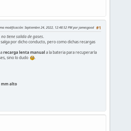
ima modificación
: Septiembre 24, 2022, 12:48:52 PM por jamesgood
#1
no tiene salida de gases
.
 salga por dicho conducto, pero como dichas recargas
na
recarga lenta manual
a la bateria para recuperarla
ases, sino lo dudo
.
 mm alto