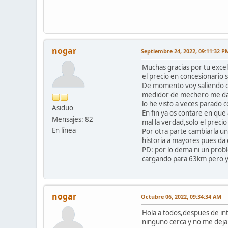
nogar
Septiembre 24, 2022, 09:11:32 P
Muchas gracias por tu excel
el precio en concesionario
De momento voy saliendo de
medidor de mechero me da 
lo he visto a veces parado 
Asiduo
En fin ya os contare en que
Mensajes: 82
mal la verdad,solo el precio 
En línea
Por otra parte cambiarla un
historia a mayores pues da e
PD: por lo dema ni un pro
cargando para 63km pero y
nogar
Octubre 06, 2022, 09:34:34 AM
Hola a todos,despues de int
ninguno cerca y no me dejab