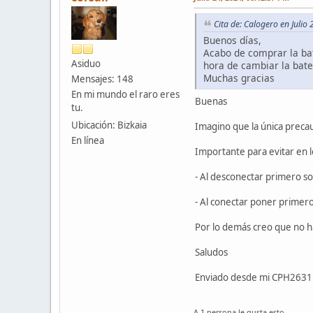
Cita de: Calogero en Julio
Buenos días,
Acabo de comprar la bat
Asiduo
hora de cambiar la bate
Muchas gracias
Mensajes: 148
En mi mundo el raro eres
Buenas
tu.
Ubicación: Bizkaia
Imagino que la única preca
En línea
Importante para evitar en l
- Al desconectar primero so
- Al conectar poner primero
Por lo demás creo que no h
Saludos
Enviado desde mi CPH2631 
A 1 persona le gusta esto.