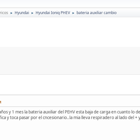
ricos
Hyundai
Hyundai Ioniq PHEV
bateria auxiliar cambio
►
►
►
M
ños y 1 mes la bateria auxiliar del PEHV esta baja de carga en cuanto lo 
ca y toca pasar por el cncesionario..la mia lleva respiradero al lado del + 