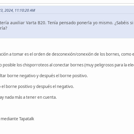
 23, 2024, 11:10:20 AM
ería auxiliar Varta B20. Tenía pensado ponerla yo mismo. ¿Sabéis si
ría?
ución a tomar es el orden de desconexión/conexión de los bornes, como e
o posible los chisporroteos al conectar bornes (muy peligrosos para la ele
ltar borne negativo y después el borne positivo.
 el borne positivo y después el negativo.
ay nada más a tener en cuenta.
mediante Tapatalk