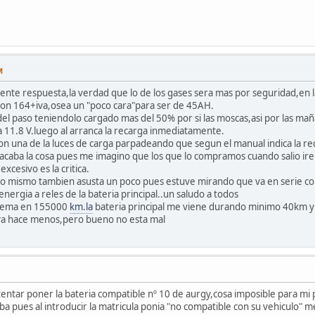
M
ente respuesta,la verdad que lo de los gases sera mas por seguridad,en la 
 son 164+iva,osea un "poco cara"para ser de 45AH.
l paso teniendolo cargado mas del 50% por si las moscas,asi por las maña
11.8 V.luego al arranca la recarga inmediatamente.
con una de la luces de carga parpadeando que segun el manual indica la re
 acaba la cosa pues me imagino que los que lo compramos cuando salio ire
excesivo es la critica.
o mismo tambien asusta un poco pues estuve mirando que va en serie con l
nergia a reles de la bateria principal..un saludo a todos
blema en 155000
km.la
bateria principal me viene durando minimo 40km y
a hace menos,pero bueno no esta mal
entar poner la bateria compatible nº 10 de aurgy,cosa imposible para mi
a pues al introducir la matricula ponia "no compatible con su vehiculo" me