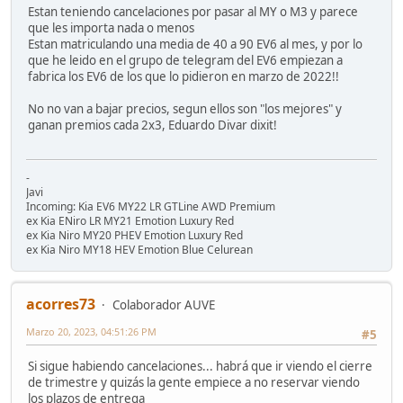
Estan teniendo cancelaciones por pasar al MY o M3 y parece
que les importa nada o menos
Estan matriculando una media de 40 a 90 EV6 al mes, y por lo
que he leido en el grupo de telegram del EV6 empiezan a
fabrica los EV6 de los que lo pidieron en marzo de 2022!!
No no van a bajar precios, segun ellos son "los mejores" y
ganan premios cada 2x3, Eduardo Divar dixit!
-
Javi
Incoming: Kia EV6 MY22 LR GTLine AWD Premium
ex Kia ENiro LR MY21 Emotion Luxury Red
ex Kia Niro MY20 PHEV Emotion Luxury Red
ex Kia Niro MY18 HEV Emotion Blue Celurean
acorres73
Colaborador AUVE
Marzo 20, 2023, 04:51:26 PM
#5
Si sigue habiendo cancelaciones... habrá que ir viendo el cierre
de trimestre y quizás la gente empiece a no reservar viendo
los plazos de entrega