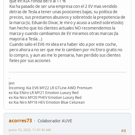
que en KIA ronda del 9 al 11 %
Kia ha pasado de ser una empresa con el 2 EV mas vendido
detras de Tesla a tener unas posiciones bajas, su politica de
precios, sus prestamos abusivos y sobretodo la prepotencia de
la marca (si, Eduardo Divar, le miro y acuso a usted sobretodo)
han hecho que los clientes actuales NO recomendemos la
marca y cuando cambiamos de EV miramos otras marcas (la
mayoria a Tesla...)
Cuando salio el EV6 mi idea era haber ido a por este coche,
pero ahora a no ser que me lo cambien por mi Eniro gratis no
lo compro, y aun asi me lo pensaria, han perdido sus clientes
fieles por sus acciones
-
Javi
Incoming: Kia EV6 MY22 LR GTLine AWD Premium
ex Kia ENiro LR MY21 Emotion Luxury Red
ex Kia Niro MY20 PHEV Emotion Luxury Red
ex Kia Niro MY18 HEV Emotion Blue Celurean
acorres73
Colaborador AUVE
Junio 10, 2023, 11:47:45 AM
#8