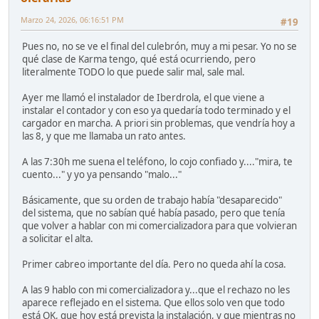
Marzo 24, 2026, 06:16:51 PM
#19
Pues no, no se ve el final del culebrón, muy a mi pesar. Yo no se
qué clase de Karma tengo, qué está ocurriendo, pero
literalmente TODO lo que puede salir mal, sale mal.
Ayer me llamó el instalador de Iberdrola, el que viene a
instalar el contador y con eso ya quedaría todo terminado y el
cargador en marcha. A priori sin problemas, que vendría hoy a
las 8, y que me llamaba un rato antes.
A las 7:30h me suena el teléfono, lo cojo confiado y...."mira, te
cuento..." y yo ya pensando "malo..."
Básicamente, que su orden de trabajo había "desaparecido"
del sistema, que no sabían qué había pasado, pero que tenía
que volver a hablar con mi comercializadora para que volvieran
a solicitar el alta.
Primer cabreo importante del día. Pero no queda ahí la cosa.
A las 9 hablo con mi comercializadora y...que el rechazo no les
aparece reflejado en el sistema. Que ellos solo ven que todo
está OK, que hoy está prevista la instalación, y que mientras no