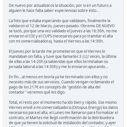
De nuevo por actualizaros la situación, por si en un futuro a
alguien le hace falta saber experiencias sobre ésto...
La foto que estaba esperando que validasen, finalmente la
validaron el 12 de Marzo, Jueves pasado. Obremo DE NUEVO
se lució, porque una vez validado el Jueves a las 16:30h, no me
enviaron el CIE y el CUPS (necesarios para yo tramitar el alta
con mi comercializadora), hasta el Viernes a las 14:30h.
El Jueves por la tarde me prometieron que el Viernes lo
mandaban sin falta, y tuve que llamarles 3 ¡!¡!¡! veces, la última
de ellas a las 14:20h (a sabiendas que ellos terminaban su
jornada laboral a las 14:30h) y me lo enviaron apurando...
En fin...al menos en teoría ya he terminado con ellos y no
necesito más de sus servicios. Cuando vengan reclamando el
pago de los 217€ en concepto de "gestión de alta del
contador" veremos qué les digo.
Total, el resto por el momento ha ido bien y rápido. Ese mismo
Viernes envié a mi comercializadora (Octopus Energy) los datos
necesarios para el alta, el Lunes me llamaron para formalizar el
contrato, el Martes me llegó confirmación de la distribuidora
de que ya tienen la solicitud de instalación del contador, y ayer