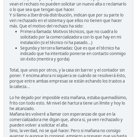
vean el rechazo no pueden solicitar un nuevo alta o reclamarlo
o lo que sea que tengan que hacer.
Y si llamo a Iberdrola distribución, indican que por su parte lo
ven rechazado en el sistema y que ellos no tienen que hacer
más. Que el motivo del rechazo ha sido:
Primera llamada: Motivos técnicos, que no cuadra lo
solicitado por la comercializadora con lo que hay en mi
instalación (si el técnico ni ha pasado...)
Segunda y tercera llamadas: Que es que el técnico ha
indicado que ha intentado ponerse en contacto conmigo
sin éxito (mentira y gorda)
Total, que unos por otros, y la casa sin barrer y el contador sin
poner. Y encima ahora ni siquiera se cuándo se resolverá ésto,
porque entre ambas empresas se están echando los trastos a
la cabeza...
Lo he dejado por imposible esta mañana, estaba quemadísimo,
frito con todo esto. Mi nivel de hartura tiene un límite y hoy lo
he alcanzado.
Mañana les volveré a llamar con esperanzas de que en la
comercializadora me digan que, ahora si, ya ven rechazado y
pueden volver a solicitar el alta.
Sino, la verdad, no se qué hacer. Pero si mañana no consigo
avanzar (y aunque lo consiga), empiezo a preveer que ya hasta