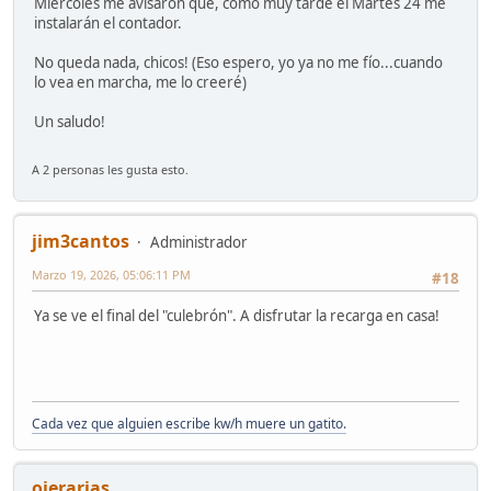
Miércoles me avisaron que, como muy tarde el Martes 24 me
instalarán el contador.
No queda nada, chicos! (Eso espero, yo ya no me fío...cuando
lo vea en marcha, me lo creeré)
Un saludo!
A 2 personas les gusta esto.
jim3cantos
Administrador
Marzo 19, 2026, 05:06:11 PM
#18
Ya se ve el final del "culebrón". A disfrutar la recarga en casa!
Cada vez que alguien escribe kw/h muere un gatito.
oierarias