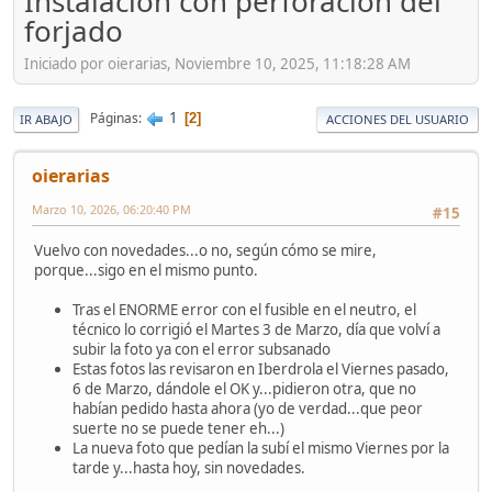
Instalación con perforación del
forjado
Iniciado por oierarias, Noviembre 10, 2025, 11:18:28 AM
1
Páginas
2
IR ABAJO
ACCIONES DEL USUARIO
oierarias
Marzo 10, 2026, 06:20:40 PM
#15
Vuelvo con novedades...o no, según cómo se mire,
porque...sigo en el mismo punto.
Tras el ENORME error con el fusible en el neutro, el
técnico lo corrigió el Martes 3 de Marzo, día que volví a
subir la foto ya con el error subsanado
Estas fotos las revisaron en Iberdrola el Viernes pasado,
6 de Marzo, dándole el OK y...pidieron otra, que no
habían pedido hasta ahora (yo de verdad...que peor
suerte no se puede tener eh...)
La nueva foto que pedían la subí el mismo Viernes por la
tarde y...hasta hoy, sin novedades.