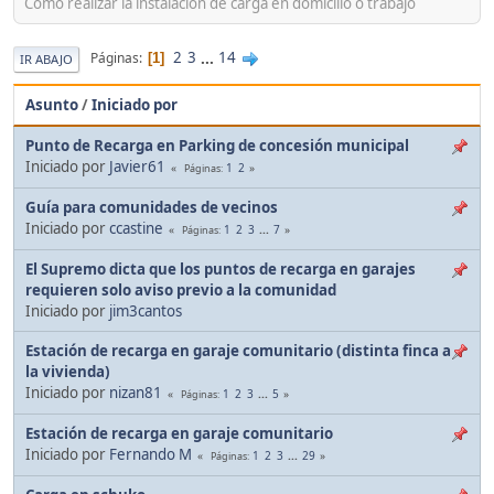
Como realizar la instalación de carga en domicilio o trabajo
2
3
...
14
Páginas
1
IR ABAJO
Asunto
/
Iniciado por
Punto de Recarga en Parking de concesión municipal
Iniciado por
Javier61
1
2
Páginas
Guía para comunidades de vecinos
Iniciado por
ccastine
1
2
3
...
7
Páginas
El Supremo dicta que los puntos de recarga en garajes
requieren solo aviso previo a la comunidad
Iniciado por
jim3cantos
Estación de recarga en garaje comunitario (distinta finca a
la vivienda)
Iniciado por
nizan81
1
2
3
...
5
Páginas
Estación de recarga en garaje comunitario
Iniciado por
Fernando M
1
2
3
...
29
Páginas