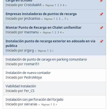
Carga en schuko
Iniciado por
CristobalAR
1
2
3
4
Páginas
Empresas instaladoras de puntos de recarga
Iniciado por
jim3cantos
1
2
3
...
7
Páginas
Montar Punto de Recarga en Chalet unifamiliar
Iniciado por
macmanu
1
2
3
4
Páginas
Instalación punto de recarga exterior en adosado en via
publica
Iniciado por
srgsrg
1
2
Páginas
Instalación de punto de caraga en parking comunitario
Iniciado por
rosmari51
Instalación de nuevo contador
Iniciado por
PedroMoya
Viabilidad instalación
Iniciado por
Fer_CS
Instalación con perforación del forjado
Iniciado por
oierarias
1
2
Páginas