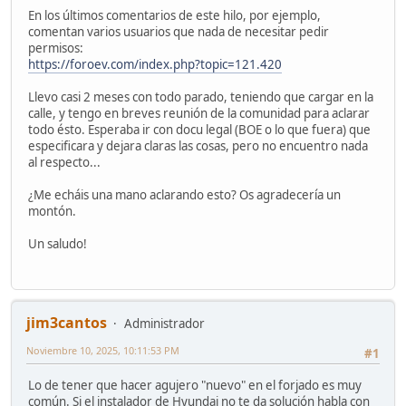
En los últimos comentarios de este hilo, por ejemplo,
comentan varios usuarios que nada de necesitar pedir
permisos:
https://foroev.com/index.php?topic=121.420
Llevo casi 2 meses con todo parado, teniendo que cargar en la
calle, y tengo en breves reunión de la comunidad para aclarar
todo ésto. Esperaba ir con docu legal (BOE o lo que fuera) que
especificara y dejara claras las cosas, pero no encuentro nada
al respecto...
¿Me echáis una mano aclarando esto? Os agradecería un
montón.
Un saludo!
jim3cantos
Administrador
Noviembre 10, 2025, 10:11:53 PM
#1
Lo de tener que hacer agujero "nuevo" en el forjado es muy
común. Si el instalador de Hyundai no te da solución habla con