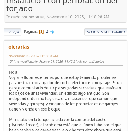
Instalación con perforación del
forjado
Iniciado por oierarias, Noviembre 10, 2025, 11:18:28 AM
2
Páginas
1
IR ABAJO
ACCIONES DEL USUARIO
oierarias
Noviembre 10, 2025, 11:18:28 AM
Ultima modificación
: Febrero 01, 2026, 11:43:31 AM por jim3cantos
Hola!
Voy a reflotar este tema, porque estoy teniendo problemas
para instalar mi cargador de coche eléctrico en mi garaje. Es un
garaje comunitario de 13 plazas (todas cerradas), que están en
los bajos de unas viviendas, un edificio algo antiguo. Son
independientes (no hay escalera ni ascensor que comunique
viviendas y garajes), y ninguno de los propietarios de garajes
tiene vivienda en ese bloque.
Mi instalación la tengo incluida con la compra del coche
(Hyundai Inster), el problema está que el único tubo por el que
bajan cables a los garajes es viejo y hemos visto ahora que está