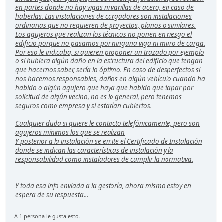
en partes donde no hay vigas ni varillas de acero, en caso de
haberlas. Las instalaciones de cargadores son instalaciones
ordinarias que no requieren de proyectos, planos o similares.
Los agujeros que realizan los técnicos no ponen en riesgo el
edificio porque no pasamos por ninguna viga ni muro de carga.
Por eso le indicaba, si quieren proponer un trazado por ejemplo
o si hubiera algún daño en la estructura del edificio que tengan
que hacernos saber, sería lo óptimo. En caso de desperfectos si
nos hacemos responsables, daños en algún vehículo cuando ha
habido o algún agujero que haya que habido que tapar por
solicitud de algún vecino, no es lo general, pero tenemos
seguros como empresa y si estarían cubiertos.
Cualquier duda si quiere le contacto telefónicamente, pero son
agujeros mínimos los que se realizan
Y posterior a la instalación se emite el Certificado de Instalación
donde se indican las características de instalación y la
responsabilidad como instaladores de cumplir la normativa.
Y toda esa info enviada a la gestoría, ahora mismo estoy en
espera de su respuesta...
A 1 persona le gusta esto.