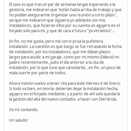
El caso es que tras un par de semanas largas esperando a la
gestoría, me indicaron que "están hasta arriba de trabajo y que
no podían asegurarme organizar una reunión a corto plazo",
así que me indicaron que siguiera yo adelante con mis
instaladores, que hicieran ellos por su cuenta un agujero en el
forjado solo para mi, y que de cara a futuro "ya veríamos"...
En fin, no me gusta, pero me corre prisa la puñetera
instalación. La cuestión es que luego se fue retrasando la fecha
de instalación, por los instaladores, que me daban plazos
largos para acudir a mi garaje, como por mi mismo (falleció mi
padre recientemente, justo el día anterior a la cita de
instalación, por lo que tuve que cancelarla)...en fin, un poco de
mala suerte por parte de todos.
Ahora mismo vuelvo a tener cita para éste Viernes 9 de Enero.
Si todo va bien, en teoría, deberían dejar la instalación hecha,
agujero en el forjado mediante, y a partir de ahí solo quedaría
la gestión del alta del nuevo contador, a hacer con Iberdrola.
Os iré contando.
Un saludo!