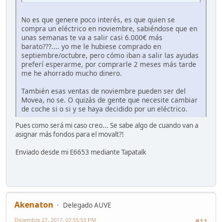
No es que genere poco interés, es que quien se
compra un eléctrico en noviembre, sabiéndose que en
unas semanas te va a salir casi 6.000€ más
barato???.... yo me le hubiese comprado en
septiembre/octubre, pero cómo iban a salir las ayudas
preferí esperarme, por comprarle 2 meses más tarde
me he ahorrado mucho dinero.
También esas ventas de noviembre pueden ser del
Movea, no se. O quizás de gente que necesite cambiar
de coche si o si y se haya decidido por un eléctrico.
Pues como será mi caso creo... Se sabe algo de cuando van a
asignar más fondos para el movalt?!
Enviado desde mi E6653 mediante Tapatalk
Akenaton
Delegado AUVE
Diciembre 27, 2017, 07:55:53 PM
#11