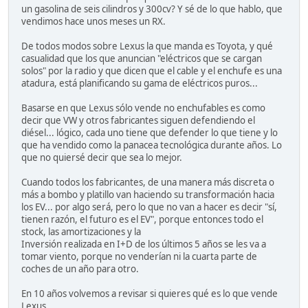
un gasolina de seis cilindros y 300cv? Y sé de lo que hablo, que
vendimos hace unos meses un RX.
De todos modos sobre Lexus la que manda es Toyota, y qué
casualidad que los que anuncian "eléctricos que se cargan
solos" por la radio y que dicen que el cable y el enchufe es una
atadura, está planificando su gama de eléctricos puros...
Basarse en que Lexus sólo vende no enchufables es como
decir que VW y otros fabricantes siguen defendiendo el
diésel... lógico, cada uno tiene que defender lo que tiene y lo
que ha vendido como la panacea tecnológica durante años. Lo
que no quiersé decir que sea lo mejor.
Cuando todos los fabricantes, de una manera más discreta o
más a bombo y platillo van haciendo su transformación hacia
los EV... por algo será, pero lo que no van a hacer es decir "sí,
tienen razón, el futuro es el EV", porque entonces todo el
stock, las amortizaciones y la
Inversión realizada en I+D de los últimos 5 años se les va a
tomar viento, porque no venderían ni la cuarta parte de
coches de un año para otro.
En 10 años volvemos a revisar si quieres qué es lo que vende
Lexus...