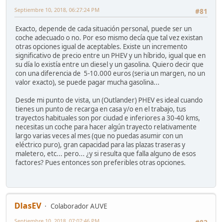
Septiembre 10, 2018, 06:27:24 PM
#81
Exacto, depende de cada situación personal, puede ser un
coche adecuado o no. Por eso mismo decía que tal vez existan
otras opciones igual de aceptables. Existe un incremento
significativo de precio entre un PHEV y un híbrido, igual que en
su día lo existía entre un diesel y un gasolina. Quiero decir que
con una diferencia de 5-10.000 euros (seria un margen, no un
valor exacto), se puede pagar mucha gasolina...
Desde mi punto de vista, un (Outlander) PHEV es ideal cuando
tienes un punto de recarga en casa y/o en el trabajo, tus
trayectos habituales son por ciudad e inferiores a 30-40 kms,
necesitas un coche para hacer algún trayecto relativamente
largo varias veces al mes (que no puedas asumir con un
eléctrico puro), gran capacidad para las plazas traseras y
maletero, etc... pero... ¿y si resulta que falla alguno de esos
factores? Pues entonces son preferibles otras opciones.
DlasEV
Colaborador AUVE
Septiembre 10, 2018, 07:07:46 PM