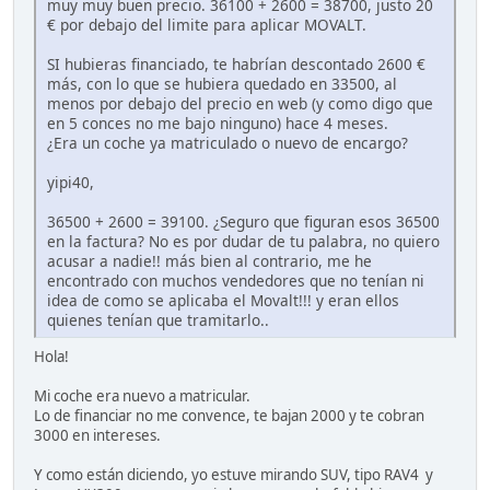
muy muy buen precio. 36100 + 2600 = 38700, justo 20
€ por debajo del limite para aplicar MOVALT.
SI hubieras financiado, te habrían descontado 2600 €
más, con lo que se hubiera quedado en 33500, al
menos por debajo del precio en web (y como digo que
en 5 conces no me bajo ninguno) hace 4 meses.
¿Era un coche ya matriculado o nuevo de encargo?
yipi40,
36500 + 2600 = 39100. ¿Seguro que figuran esos 36500
en la factura? No es por dudar de tu palabra, no quiero
acusar a nadie!! más bien al contrario, me he
encontrado con muchos vendedores que no tenían ni
idea de como se aplicaba el Movalt!!! y eran ellos
quienes tenían que tramitarlo..
Hola!
Mi coche era nuevo a matricular.
Lo de financiar no me convence, te bajan 2000 y te cobran
3000 en intereses.
Y como están diciendo, yo estuve mirando SUV, tipo RAV4 y