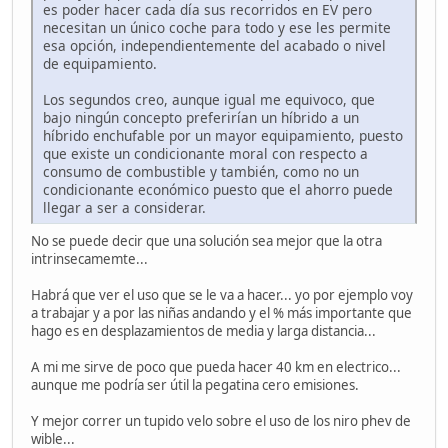
es poder hacer cada día sus recorridos en EV pero
necesitan un único coche para todo y ese les permite
esa opción, independientemente del acabado o nivel
de equipamiento.
Los segundos creo, aunque igual me equivoco, que
bajo ningún concepto preferirían un híbrido a un
híbrido enchufable por un mayor equipamiento, puesto
que existe un condicionante moral con respecto a
consumo de combustible y también, como no un
condicionante económico puesto que el ahorro puede
llegar a ser a considerar.
No se puede decir que una solución sea mejor que la otra
intrinsecamemte...
Habrá que ver el uso que se le va a hacer... yo por ejemplo voy
a trabajar y a por las niñas andando y el % más importante que
hago es en desplazamientos de media y larga distancia...
A mi me sirve de poco que pueda hacer 40 km en electrico...
aunque me podría ser útil la pegatina cero emisiones.
Y mejor correr un tupido velo sobre el uso de los niro phev de
wible...