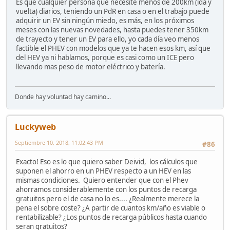
Es que cualquier persona que necesite menos de 200km (ida y
vuelta) diarios, teniendo un PdR en casa o en el trabajo puede
adquirir un EV sin ningún miedo, es más, en los próximos
meses con las nuevas novedades, hasta puedes tener 350km
de trayecto y tener un EV para ello, yo cada día veo menos
factible el PHEV con modelos que ya te hacen esos km, así que
del HEV ya ni hablamos, porque es casi como un ICE pero
llevando mas peso de motor eléctrico y batería.
Donde hay voluntad hay camino...
Luckyweb
Septiembre 10, 2018, 11:02:43 PM
#86
Exacto! Eso es lo que quiero saber Deivid, los cálculos que
suponen el ahorro en un PHEV respecto a un HEV en las
mismas condiciones. Quiero entender que con el Phev
ahorramos considerablemente con los puntos de recarga
gratuitos pero el de casa no lo es.... ¿Realmente merece la
pena el sobre coste? ¿A partir de cuantos km/año es viable o
rentabilizable? ¿Los puntos de recarga públicos hasta cuando
seran gratuitos?