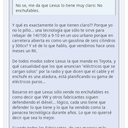
No se, me da que Lexus lo tiene muy claro: No
enchufables.
Y qué es exactamente lo que tienen claro?? Porque yo
no lo pillo... una tecnología que sólo te sirve para
rebajar de 14l/100 a 9-10 en un uso urbano porque en
carretera abierta es como un gasolina de seis cilindros
y 300cv? Y sé de lo que hablo, que vendimos hace unos
meses un RX.
De todos modos sobre Lexus la que manda es Toyota, y
qué casualidad que los que anuncian "eléctricos que se
cargan solos" por la radio y que dicen que el cable y el
enchufe es una atadura, está planificando su gama de
eléctricos puros...
Basarse en que Lexus sólo vende no enchufables es
como decir que VW y otros fabricantes siguen
defendiendo el diésel... lógico, cada uno tiene que
defender lo que tiene y lo que ha vendido como la
panacea tecnológica durante años. Lo que no quiersé
decir que sea lo mejor.
Cuando todos los fabricantes, de una manera más