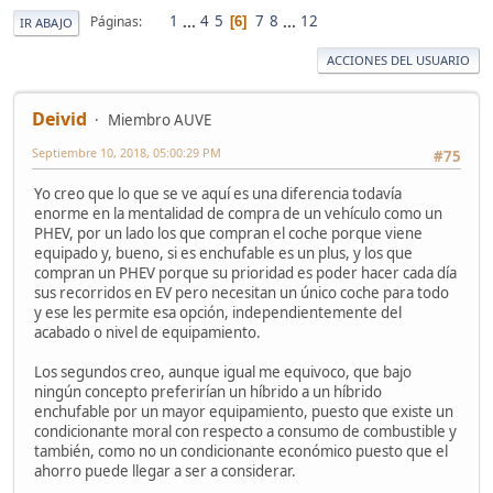
1
...
4
5
7
8
...
12
Páginas
6
IR ABAJO
ACCIONES DEL USUARIO
Deivid
Miembro AUVE
Septiembre 10, 2018, 05:00:29 PM
#75
Yo creo que lo que se ve aquí es una diferencia todavía
enorme en la mentalidad de compra de un vehículo como un
PHEV, por un lado los que compran el coche porque viene
equipado y, bueno, si es enchufable es un plus, y los que
compran un PHEV porque su prioridad es poder hacer cada día
sus recorridos en EV pero necesitan un único coche para todo
y ese les permite esa opción, independientemente del
acabado o nivel de equipamiento.
Los segundos creo, aunque igual me equivoco, que bajo
ningún concepto preferirían un híbrido a un híbrido
enchufable por un mayor equipamiento, puesto que existe un
condicionante moral con respecto a consumo de combustible y
también, como no un condicionante económico puesto que el
ahorro puede llegar a ser a considerar.