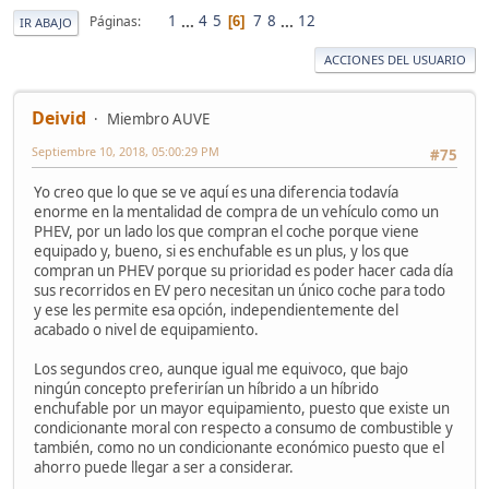
1
...
4
5
7
8
...
12
Páginas
6
IR ABAJO
ACCIONES DEL USUARIO
Deivid
Miembro AUVE
Septiembre 10, 2018, 05:00:29 PM
#75
Yo creo que lo que se ve aquí es una diferencia todavía
enorme en la mentalidad de compra de un vehículo como un
PHEV, por un lado los que compran el coche porque viene
equipado y, bueno, si es enchufable es un plus, y los que
compran un PHEV porque su prioridad es poder hacer cada día
sus recorridos en EV pero necesitan un único coche para todo
y ese les permite esa opción, independientemente del
acabado o nivel de equipamiento.
Los segundos creo, aunque igual me equivoco, que bajo
ningún concepto preferirían un híbrido a un híbrido
enchufable por un mayor equipamiento, puesto que existe un
condicionante moral con respecto a consumo de combustible y
también, como no un condicionante económico puesto que el
ahorro puede llegar a ser a considerar.