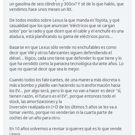
un gasolina de seis cilindros y 300cv? Y sé de lo que hablo, que
vendimos hace unos meses un RX.
De todos modos sobre Lexus la que manda es Toyota, y qué
casualidad que los que anuncian "eléctricos que se cargan
solos" por la radio y que dicen que el cable y el enchufe es una
atadura, está planificando su gama de eléctricos puros...
Basarse en que Lexus sólo vende no enchufables es como
decir que VW y otros fabricantes siguen defendiendo el
diésel... lógico, cada uno tiene que defender lo que tiene y lo
que ha vendido como la panacea tecnológica durante años. Lo
que no quiersé decir que sea lo mejor.
Cuando todos los fabricantes, de una manera más discreta o
más a bombo y platillo van haciendo su transformación hacia
los EV... por algo será, pero lo que no van a hacer es decir "sí,
tienen razón, el futuro es el EV", porque entonces todo el
stock, las amortizaciones y la
Inversión realizada en I+D de los últimos 5 años se les va a
tomar viento, porque no venderían ni la cuarta parte de
coches de un año para otro.
En 10 años volvemos a revisar si quieres qué es lo que vende
Lexus...