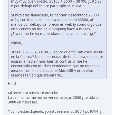
muy muy buen precio. 36100 + 2600 = 38700, justo 20
€ por debajo del limite para aplicar MOVALT.
SI hubieras financiado, te habrían descontado 2600 €
más, con lo que se hubiera quedado en 33500, al
menos por debajo del precio en web (y como digo que
en 5 conces no me bajo ninguno) hace 4 meses.
¿Era un coche ya matriculado o nuevo de encargo?
yipi40,
36500 + 2600 = 39100. ¿Seguro que figuran esos 36500
en la factura? No es por dudar de tu palabra, no quiero
acusar a nadie!! más bien al contrario, me he
encontrado con muchos vendedores que no tenían ni
idea de como se aplicaba el Movalt!!! y eran ellos
quienes tenían que tramitarlo..
Hola!
Mi coche era nuevo a matricular.
Lo de financiar no me convence, te bajan 2000 y te cobran
3000 en intereses.
Y como están diciendo, yo estuve mirando SUV, tipo RAV4 y