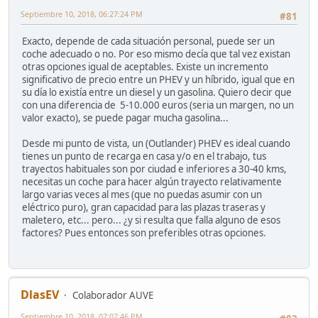
Septiembre 10, 2018, 06:27:24 PM
#81
Exacto, depende de cada situación personal, puede ser un
coche adecuado o no. Por eso mismo decía que tal vez existan
otras opciones igual de aceptables. Existe un incremento
significativo de precio entre un PHEV y un híbrido, igual que en
su día lo existía entre un diesel y un gasolina. Quiero decir que
con una diferencia de 5-10.000 euros (seria un margen, no un
valor exacto), se puede pagar mucha gasolina...
Desde mi punto de vista, un (Outlander) PHEV es ideal cuando
tienes un punto de recarga en casa y/o en el trabajo, tus
trayectos habituales son por ciudad e inferiores a 30-40 kms,
necesitas un coche para hacer algún trayecto relativamente
largo varias veces al mes (que no puedas asumir con un
eléctrico puro), gran capacidad para las plazas traseras y
maletero, etc... pero... ¿y si resulta que falla alguno de esos
factores? Pues entonces son preferibles otras opciones.
DlasEV
Colaborador AUVE
Septiembre 10, 2018, 07:07:46 PM