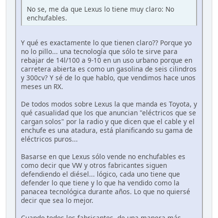
No se, me da que Lexus lo tiene muy claro: No
enchufables.
Y qué es exactamente lo que tienen claro?? Porque yo
no lo pillo... una tecnología que sólo te sirve para
rebajar de 14l/100 a 9-10 en un uso urbano porque en
carretera abierta es como un gasolina de seis cilindros
y 300cv? Y sé de lo que hablo, que vendimos hace unos
meses un RX.
De todos modos sobre Lexus la que manda es Toyota, y
qué casualidad que los que anuncian "eléctricos que se
cargan solos" por la radio y que dicen que el cable y el
enchufe es una atadura, está planificando su gama de
eléctricos puros...
Basarse en que Lexus sólo vende no enchufables es
como decir que VW y otros fabricantes siguen
defendiendo el diésel... lógico, cada uno tiene que
defender lo que tiene y lo que ha vendido como la
panacea tecnológica durante años. Lo que no quiersé
decir que sea lo mejor.
Cuando todos los fabricantes, de una manera más