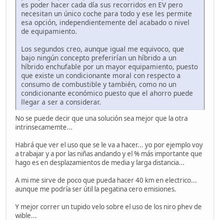
es poder hacer cada día sus recorridos en EV pero
necesitan un único coche para todo y ese les permite
esa opción, independientemente del acabado o nivel
de equipamiento.
Los segundos creo, aunque igual me equivoco, que
bajo ningún concepto preferirían un híbrido a un
híbrido enchufable por un mayor equipamiento, puesto
que existe un condicionante moral con respecto a
consumo de combustible y también, como no un
condicionante económico puesto que el ahorro puede
llegar a ser a considerar.
No se puede decir que una solución sea mejor que la otra
intrinsecamemte...
Habrá que ver el uso que se le va a hacer... yo por ejemplo voy
a trabajar y a por las niñas andando y el % más importante que
hago es en desplazamientos de media y larga distancia...
A mi me sirve de poco que pueda hacer 40 km en electrico...
aunque me podría ser útil la pegatina cero emisiones.
Y mejor correr un tupido velo sobre el uso de los niro phev de
wible...