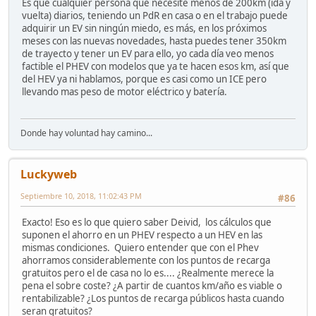
Es que cualquier persona que necesite menos de 200km (ida y
vuelta) diarios, teniendo un PdR en casa o en el trabajo puede
adquirir un EV sin ningún miedo, es más, en los próximos
meses con las nuevas novedades, hasta puedes tener 350km
de trayecto y tener un EV para ello, yo cada día veo menos
factible el PHEV con modelos que ya te hacen esos km, así que
del HEV ya ni hablamos, porque es casi como un ICE pero
llevando mas peso de motor eléctrico y batería.
Donde hay voluntad hay camino...
Luckyweb
Septiembre 10, 2018, 11:02:43 PM
#86
Exacto! Eso es lo que quiero saber Deivid, los cálculos que
suponen el ahorro en un PHEV respecto a un HEV en las
mismas condiciones. Quiero entender que con el Phev
ahorramos considerablemente con los puntos de recarga
gratuitos pero el de casa no lo es.... ¿Realmente merece la
pena el sobre coste? ¿A partir de cuantos km/año es viable o
rentabilizable? ¿Los puntos de recarga públicos hasta cuando
seran gratuitos?