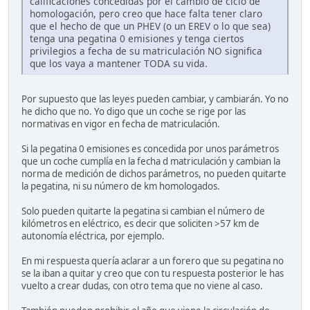
calificaciones concedidas por el cambio de ciclo de
homologación, pero creo que hace falta tener claro
que el hecho de que un PHEV (o un EREV o lo que sea)
tenga una pegatina 0 emisiones y tenga ciertos
privilegios a fecha de su matriculación NO significa
que los vaya a mantener TODA su vida.
Por supuesto que las leyes pueden cambiar, y cambiarán. Yo no
he dicho que no. Yo digo que un coche se rige por las
normativas en vigor en fecha de matriculación.
Si la pegatina 0 emisiones es concedida por unos parámetros
que un coche cumplía en la fecha d matriculación y cambian la
norma de medición de dichos parámetros, no pueden quitarte
la pegatina, ni su número de km homologados.
Solo pueden quitarte la pegatina si cambian el número de
kilómetros en eléctrico, es decir que soliciten >57 km de
autonomía eléctrica, por ejemplo.
En mi respuesta quería aclarar a un forero que su pegatina no
se la iban a quitar y creo que con tu respuesta posterior le has
vuelto a crear dudas, con otro tema que no viene al caso.