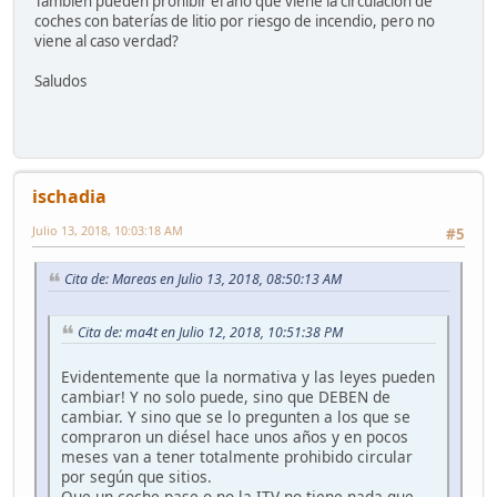
También pueden prohibir el año que viene la circulación de
coches con baterías de litio por riesgo de incendio, pero no
viene al caso verdad?
Saludos
ischadia
Julio 13, 2018, 10:03:18 AM
#5
Cita de: Mareas en Julio 13, 2018, 08:50:13 AM
Cita de: ma4t en Julio 12, 2018, 10:51:38 PM
Evidentemente que la normativa y las leyes pueden
cambiar! Y no solo puede, sino que DEBEN de
cambiar. Y sino que se lo pregunten a los que se
compraron un diésel hace unos años y en pocos
meses van a tener totalmente prohibido circular
por según que sitios.
Que un coche pase o no la ITV no tiene nada que