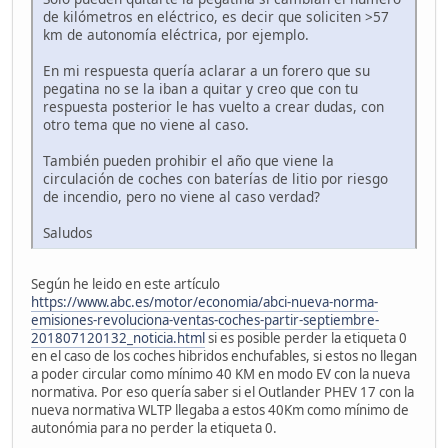
de kilómetros en eléctrico, es decir que soliciten >57
km de autonomía eléctrica, por ejemplo.
En mi respuesta quería aclarar a un forero que su
pegatina no se la iban a quitar y creo que con tu
respuesta posterior le has vuelto a crear dudas, con
otro tema que no viene al caso.
También pueden prohibir el año que viene la
circulación de coches con baterías de litio por riesgo
de incendio, pero no viene al caso verdad?
Saludos
Según he leido en este artículo
https://www.abc.es/motor/economia/abci-nueva-norma-
emisiones-revoluciona-ventas-coches-partir-septiembre-
201807120132_noticia.html
si es posible perder la etiqueta 0
en el caso de los coches hibridos enchufables, si estos no llegan
a poder circular como mínimo 40 KM en modo EV con la nueva
normativa. Por eso quería saber si el Outlander PHEV 17 con la
nueva normativa WLTP llegaba a estos 40Km como mínimo de
autonómia para no perder la etiqueta 0.