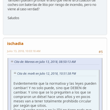
También pueden prohibir el año que viene la circulación de
coches con baterías de litio por riesgo de incendio, pero no
viene al caso verdad?
Saludos
ischadia
Julio 13, 2018, 10:03:18 AM
#5
Cita de: Mareas en Julio 13, 2018, 08:50:13 AM
Cita de: ma4t en Julio 12, 2018, 10:51:38 PM
Evidentemente que la normativa y las leyes pueden
cambiar! Y no solo puede, sino que DEBEN de
cambiar. Y sino que se lo pregunten a los que se
compraron un diésel hace unos años y en pocos
meses van a tener totalmente prohibido circular
por según que sitios.
Que un coche pase o no la ITV no tiene nada que