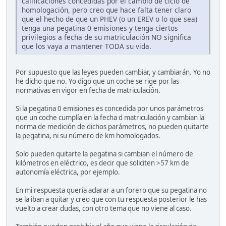
calificaciones concedidas por el cambio de ciclo de
homologación, pero creo que hace falta tener claro
que el hecho de que un PHEV (o un EREV o lo que sea)
tenga una pegatina 0 emisiones y tenga ciertos
privilegios a fecha de su matriculación NO significa
que los vaya a mantener TODA su vida.
Por supuesto que las leyes pueden cambiar, y cambiarán. Yo no
he dicho que no. Yo digo que un coche se rige por las
normativas en vigor en fecha de matriculación.
Si la pegatina 0 emisiones es concedida por unos parámetros
que un coche cumplía en la fecha d matriculación y cambian la
norma de medición de dichos parámetros, no pueden quitarte
la pegatina, ni su número de km homologados.
Solo pueden quitarte la pegatina si cambian el número de
kilómetros en eléctrico, es decir que soliciten >57 km de
autonomía eléctrica, por ejemplo.
En mi respuesta quería aclarar a un forero que su pegatina no
se la iban a quitar y creo que con tu respuesta posterior le has
vuelto a crear dudas, con otro tema que no viene al caso.