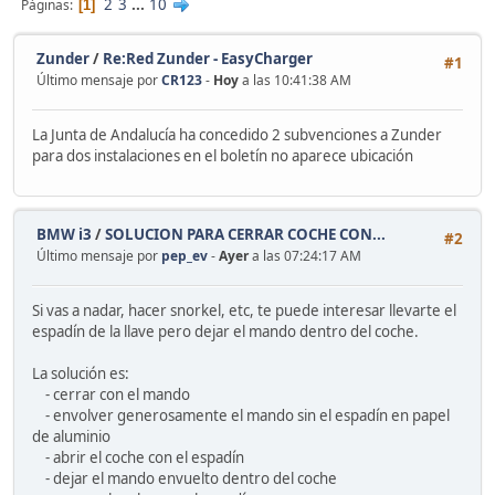
2
3
...
10
Páginas
1
Zunder
/
Re:Red Zunder - EasyCharger
#1
Último mensaje por
CR123
-
Hoy
a las 10:41:38 AM
La Junta de Andalucía ha concedido 2 subvenciones a Zunder
para dos instalaciones en el boletín no aparece ubicación
BMW i3
/
SOLUCION PARA CERRAR COCHE CON...
#2
Último mensaje por
pep_ev
-
Ayer
a las 07:24:17 AM
Si vas a nadar, hacer snorkel, etc, te puede interesar llevarte el
espadín de la llave pero dejar el mando dentro del coche.
La solución es:
- cerrar con el mando
- envolver generosamente el mando sin el espadín en papel
de aluminio
- abrir el coche con el espadín
- dejar el mando envuelto dentro del coche