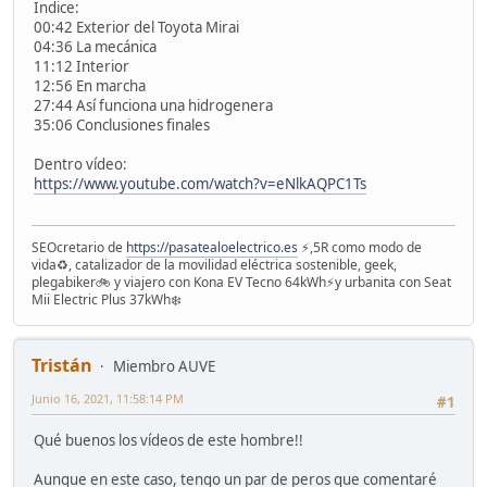
Indice:
00:42​ Exterior del Toyota Mirai
04:36​ La mecánica
11:12​ Interior
12:56​ En marcha
27:44​ Así funciona una hidrogenera
35:06​ Conclusiones finales
Dentro vídeo:
https://www.youtube.com/watch?v=eNlkAQPC1Ts
SEOcretario de
https://pasatealoelectrico.es
⚡️,5R como modo de
vida♻️, catalizador de la movilidad eléctrica sostenible, geek,
plegabiker🚲 y viajero con Kona EV Tecno 64kWh⚡️y urbanita con Seat
Mii Electric Plus 37kWh❄️
Tristán
Miembro AUVE
Junio 16, 2021, 11:58:14 PM
#1
Qué buenos los vídeos de este hombre!!
Aunque en este caso, tengo un par de peros que comentaré