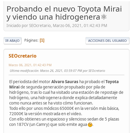
Probando el nuevo Toyota Mirai
y viendo una hidrogenera⚛️
Iniciado por SEOcretario, Marzo 06, 2021, 01:42:43 PM
Páginas
1
IR ABAJO
ACCIONES DEL USUARIO
SEOcretario
Marzo 06, 2021, 01:42:43 PM
Ultima modificación
: Marzo 26, 2021, 03:59:07 PM por SEOcretario
El periodista del motor
Alvaro Sauras
ha probado el
Toyota
Mirai
de segunda generación propulsado por pila de
hidrógeno, tras lo cual ha visitado una estación de repostaje de
hidrógeno, una hidrogenera donde explica detalladamente
como nunca antes se ha visto cómo funcionan.
Todo ello por unos módicos 65000€ en la versión más básica,
72000€ la versión mostrada en el video.
Con ello obtienes un espacioso y silencioso sedan de 5 plazas
con 187CV (un Camry) que solo emite agua
.