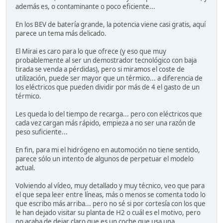
además es, o contaminante o poco eficiente...
En los BEV de batería grande, la potencia viene casi gratis, aquí
parece un tema más delicado.
El Mirai es caro para lo que ofrece (y eso que muy
probablemente al ser un demostrador tecnológico con baja
tirada se venda a pérdidas), pero si miramos el coste de
utilización, puede ser mayor que un térmico... a diferencia de
los eléctricos que pueden dividir por más de 4 el gasto de un
térmico.
Les queda lo del tiempo de recarga... pero con eléctricos que
cada vez cargan más rápido, empieza a no ser una razón de
peso suficiente...
En fin, para mi el hidrógeno en automoción no tiene sentido,
parece sólo un intento de algunos de perpetuar el modelo
actual.
Volviendo al vídeo, muy detallado y muy técnico, veo que para
el que sepa leer entre líneas, más o menos se comenta todo lo
que escribo más arriba... pero no sé si por cortesía con los que
le han dejado visitar su planta de H2 o cuál es el motivo, pero
no acaba de dejar claro que es un coche que usa una