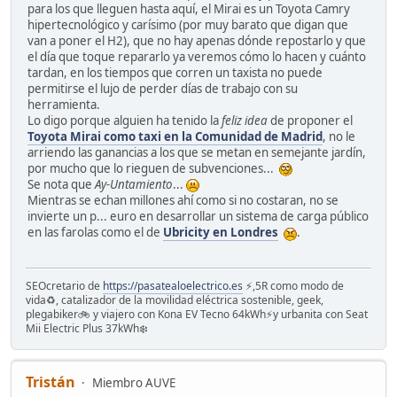
para los que lleguen hasta aquí, el Mirai es un Toyota Camry
hipertecnológico y carísimo (por muy barato que digan que
van a poner el H2), que no hay apenas dónde repostarlo y que
el día que toque repararlo ya veremos cómo lo hacen y cuánto
tardan, en los tiempos que corren un taxista no puede
permitirse el lujo de perder días de trabajo con su
herramienta.
Lo digo porque alguien ha tenido la
feliz idea
de proponer el
Toyota Mirai como taxi en la Comunidad de Madrid
, no le
arriendo las ganancias a los que se metan en semejante jardín,
por mucho que lo rieguen de subvenciones...
Se nota que
Ay-Untamiento
...
Mientras se echan millones ahí como si no costaran, no se
invierte un p... euro en desarrollar un sistema de carga público
en las farolas como el de
Ubricity en Londres
.
SEOcretario de
https://pasatealoelectrico.es
⚡️,5R como modo de
vida♻️, catalizador de la movilidad eléctrica sostenible, geek,
plegabiker🚲 y viajero con Kona EV Tecno 64kWh⚡️y urbanita con Seat
Mii Electric Plus 37kWh❄️
Tristán
Miembro AUVE