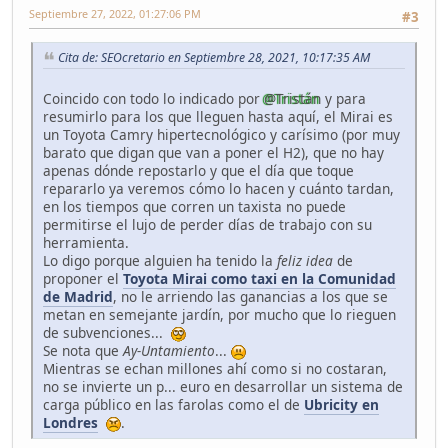
Septiembre 27, 2022, 01:27:06 PM
#3
Cita de: SEOcretario en Septiembre 28, 2021, 10:17:35 AM
Coincido con todo lo indicado por
@Tristán
y para
resumirlo para los que lleguen hasta aquí, el Mirai es
un Toyota Camry hipertecnológico y carísimo (por muy
barato que digan que van a poner el H2), que no hay
apenas dónde repostarlo y que el día que toque
repararlo ya veremos cómo lo hacen y cuánto tardan,
en los tiempos que corren un taxista no puede
permitirse el lujo de perder días de trabajo con su
herramienta.
Lo digo porque alguien ha tenido la
feliz idea
de
proponer el
Toyota Mirai como taxi en la Comunidad
de Madrid
, no le arriendo las ganancias a los que se
metan en semejante jardín, por mucho que lo rieguen
de subvenciones...
Se nota que
Ay-Untamiento
...
Mientras se echan millones ahí como si no costaran,
no se invierte un p... euro en desarrollar un sistema de
carga público en las farolas como el de
Ubricity en
Londres
.