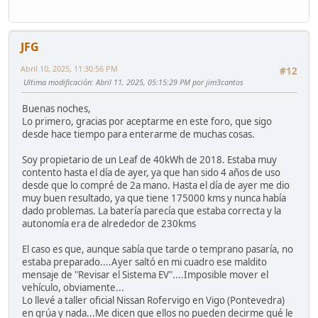
JFG
Abril 10, 2025, 11:30:56 PM
#12
Ultima modificación
: Abril 11, 2025, 05:15:29 PM por jim3cantos
Buenas noches,
Lo primero, gracias por aceptarme en este foro, que sigo
desde hace tiempo para enterarme de muchas cosas.
Soy propietario de un Leaf de 40kWh de 2018. Estaba muy
contento hasta el día de ayer, ya que han sido 4 años de uso
desde que lo compré de 2a mano. Hasta el día de ayer me dio
muy buen resultado, ya que tiene 175000 kms y nunca había
dado problemas. La batería parecía que estaba correcta y la
autonomía era de alrededor de 230kms
El caso es que, aunque sabía que tarde o temprano pasaría, no
estaba preparado....Ayer saltó en mi cuadro ese maldito
mensaje de "Revisar el Sistema EV"....Imposible mover el
vehículo, obviamente...
Lo llevé a taller oficial Nissan Rofervigo en Vigo (Pontevedra)
en grúa y nada...Me dicen que ellos no pueden decirme qué le