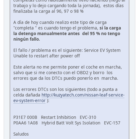
trabajo y lo dejo cargando toda la jornada), estos días
finalizaba la carga al 96, 97 o 98 %
A día de hoy cuando realizo este tipo de carga
"completa " es cuando tengo el problema,
si la carga
la detengo manualmente antes del 95 % no tengo
ningún fallo.
El fallo / problema es el siguiente: Service EV System
Unable to restart after power off
Este alerta no me permite poner el coche en marcha,
salvo que si me conecto con el OBD2 y borro los
errores que da los DTCs puedo ponerlo en marcha.
Los errores DTCs son los siguientes (todo a punta a
celda dañada
http://kuzyatech.com/nissan-leaf-service-
ev-system-error
):
P31E7 000B Restart Inhibition EVC-310
P0AA6 1A08 Hybrid Batt Volt Sys Isolation EVC-157
Saludos