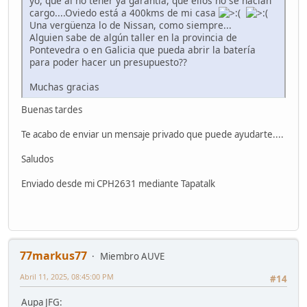
yo, que al no tener ya garantía, que ellos no se hacían
cargo....Oviedo está a 400kms de mi casa
Una vergüenza lo de Nissan, como siempre...
Alguien sabe de algún taller en la provincia de
Pontevedra o en Galicia que pueda abrir la batería
para poder hacer un presupuesto??
Muchas gracias
Buenas tardes
Te acabo de enviar un mensaje privado que puede ayudarte....
Saludos
Enviado desde mi CPH2631 mediante Tapatalk
77markus77
Miembro AUVE
Abril 11, 2025, 08:45:00 PM
#14
Aupa JFG: