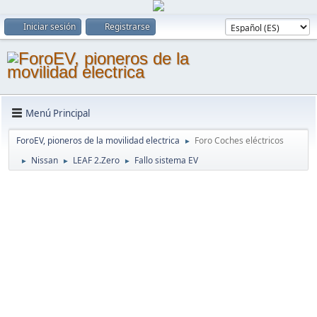
Iniciar sesión
Registrarse
Menú Principal
ForoEV, pioneros de la movilidad electrica
Foro Coches eléctricos
►
Nissan
LEAF 2.Zero
Fallo sistema EV
►
►
►