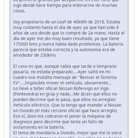
sigo desde hace tiempo para enterarme de muchas
cosas.
Soy propietario de un Leaf de 40kWh de 2018. Estaba
muy contento hasta el día de ayer, ya que han sido 4
años de uso desde que lo compré de 2a mano. Hasta el
día de ayer me dio muy buen resultado, ya que tiene
175000 kms y nunca había dado problemas. La batería
parecía que estaba correcta y la autonomía era de
alrededor de 230kms
El caso es que, aunque sabía que tarde o temprano
pasaría, no estaba preparado....Ayer saltó en mi
cuadro ese maldito mensaje de "Revisar el Sistema
EV"....Imposible mover el vehículo, obviamente...
Lo llevé a taller oficial Nissan Rofervigo en Vigo
(Pontevedra) en grúa y nada...Me dicen que ellos no
pueden decirme qué le pasa, que ellos no arreglan
Vehículo eléctrico. Que lo tengo que mandar a Nissan
en Oviedo (el más cercano oficial que hace arreglo)
Eso sí, bien me cobraron el poner la máquina de
diagnosis para decirme que tenía un fallo de
aislamiento en la batería.
El tema de mandarlo a Oviedo, mejor que me lo viera