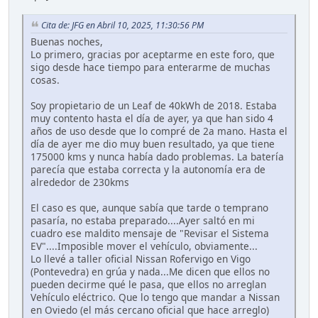
Cita de: JFG en Abril 10, 2025, 11:30:56 PM
Buenas noches,
Lo primero, gracias por aceptarme en este foro, que
sigo desde hace tiempo para enterarme de muchas
cosas.
Soy propietario de un Leaf de 40kWh de 2018. Estaba
muy contento hasta el día de ayer, ya que han sido 4
años de uso desde que lo compré de 2a mano. Hasta el
día de ayer me dio muy buen resultado, ya que tiene
175000 kms y nunca había dado problemas. La batería
parecía que estaba correcta y la autonomía era de
alrededor de 230kms
El caso es que, aunque sabía que tarde o temprano
pasaría, no estaba preparado....Ayer saltó en mi
cuadro ese maldito mensaje de "Revisar el Sistema
EV"....Imposible mover el vehículo, obviamente...
Lo llevé a taller oficial Nissan Rofervigo en Vigo
(Pontevedra) en grúa y nada...Me dicen que ellos no
pueden decirme qué le pasa, que ellos no arreglan
Vehículo eléctrico. Que lo tengo que mandar a Nissan
en Oviedo (el más cercano oficial que hace arreglo)