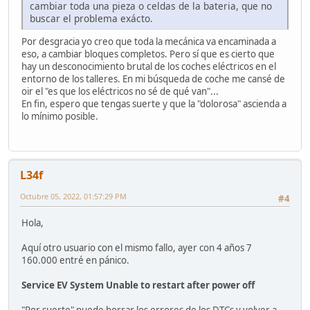
cambiar toda una pieza o celdas de la bateria, que no
buscar el problema exácto.
Por desgracia yo creo que toda la mecánica va encaminada a
eso, a cambiar bloques completos. Pero sí que es cierto que
hay un desconocimiento brutal de los coches eléctricos en el
entorno de los talleres. En mi búsqueda de coche me cansé de
oir el "es que los eléctricos no sé de qué van"...
En fin, espero que tengas suerte y que la "dolorosa" ascienda a
lo mínimo posible.
L34f
Octubre 05, 2022, 01:57:29 PM
#4
Hola,
Aquí otro usuario con el mismo fallo, ayer con 4 años 7
160.000 entré en pánico.
Service EV System Unable to restart after power off
"Por suerte" puede borrar los errores de los DTCs y volver a