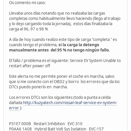
Os comento mi caso:
Llevaba unos días notando que no realizaba las cargas
completas como habitualmente llevo haciendo (llego al trabajo
y lo dejo cargando toda la jornada), estos días finalizaba la
carga al 96, 97 o 98 %
A día de hoy cuando realizo este tipo de carga "completa " es
cuando tengo el problema,
si la carga la detengo
manualmente antes del 95 % no tengo ningún fallo.
El fallo / problema es el siguiente: Service EV System Unable to
restart after power off
Este alerta no me permite poner el coche en marcha, salvo
que si me conecto con el OBD2 y borro los errores que da los
DTCs puedo ponerlo en marcha.
Los errores DTCs son los siguientes (todo a punta a celda
dañada
http://kuzyatech.com/nissan-leaf-service-ev-system-
error
):
P31E7 000B Restart Inhibition EVC-310
P0AA6 1A08 Hybrid Batt Volt Sys Isolation EVC-157