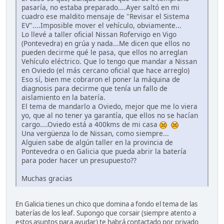
pasaría, no estaba preparado....Ayer saltó en mi
cuadro ese maldito mensaje de "Revisar el Sistema
EV"....Imposible mover el vehículo, obviamente...
Lo llevé a taller oficial Nissan Rofervigo en Vigo
(Pontevedra) en grúa y nada...Me dicen que ellos no
pueden decirme qué le pasa, que ellos no arreglan
Vehículo eléctrico. Que lo tengo que mandar a Nissan
en Oviedo (el más cercano oficial que hace arreglo)
Eso sí, bien me cobraron el poner la máquina de
diagnosis para decirme que tenía un fallo de
aislamiento en la batería.
El tema de mandarlo a Oviedo, mejor que me lo viera
yo, que al no tener ya garantía, que ellos no se hacían
cargo....Oviedo está a 400kms de mi casa
Una vergüenza lo de Nissan, como siempre...
Alguien sabe de algún taller en la provincia de
Pontevedra o en Galicia que pueda abrir la batería
para poder hacer un presupuesto??
Muchas gracias
En Galicia tienes un chico que domina a fondo el tema de las
baterías de los leaf. Supongo que corsair (siempre atento a
estos asuntos para ayudar) te habrá contactado por privado