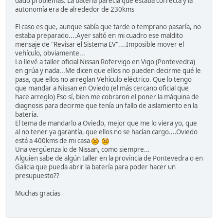
dado problemas. La batería parecía que estaba correcta y la
autonomía era de alrededor de 230kms
El caso es que, aunque sabía que tarde o temprano pasaría, no
estaba preparado....Ayer saltó en mi cuadro ese maldito
mensaje de "Revisar el Sistema EV"....Imposible mover el
vehículo, obviamente...
Lo llevé a taller oficial Nissan Rofervigo en Vigo (Pontevedra)
en grúa y nada...Me dicen que ellos no pueden decirme qué le
pasa, que ellos no arreglan Vehículo eléctrico. Que lo tengo
que mandar a Nissan en Oviedo (el más cercano oficial que
hace arreglo) Eso sí, bien me cobraron el poner la máquina de
diagnosis para decirme que tenía un fallo de aislamiento en la
batería.
El tema de mandarlo a Oviedo, mejor que me lo viera yo, que
al no tener ya garantía, que ellos no se hacían cargo....Oviedo
está a 400kms de mi casa
Una vergüenza lo de Nissan, como siempre...
Alguien sabe de algún taller en la provincia de Pontevedra o en
Galicia que pueda abrir la batería para poder hacer un
presupuesto??
Muchas gracias