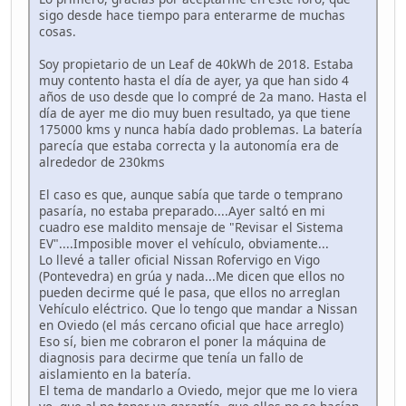
sigo desde hace tiempo para enterarme de muchas
cosas.
Soy propietario de un Leaf de 40kWh de 2018. Estaba
muy contento hasta el día de ayer, ya que han sido 4
años de uso desde que lo compré de 2a mano. Hasta el
día de ayer me dio muy buen resultado, ya que tiene
175000 kms y nunca había dado problemas. La batería
parecía que estaba correcta y la autonomía era de
alrededor de 230kms
El caso es que, aunque sabía que tarde o temprano
pasaría, no estaba preparado....Ayer saltó en mi
cuadro ese maldito mensaje de "Revisar el Sistema
EV"....Imposible mover el vehículo, obviamente...
Lo llevé a taller oficial Nissan Rofervigo en Vigo
(Pontevedra) en grúa y nada...Me dicen que ellos no
pueden decirme qué le pasa, que ellos no arreglan
Vehículo eléctrico. Que lo tengo que mandar a Nissan
en Oviedo (el más cercano oficial que hace arreglo)
Eso sí, bien me cobraron el poner la máquina de
diagnosis para decirme que tenía un fallo de
aislamiento en la batería.
El tema de mandarlo a Oviedo, mejor que me lo viera