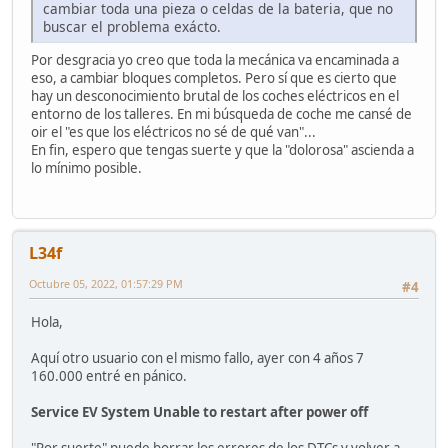
cambiar toda una pieza o celdas de la bateria, que no
buscar el problema exácto.
Por desgracia yo creo que toda la mecánica va encaminada a
eso, a cambiar bloques completos. Pero sí que es cierto que
hay un desconocimiento brutal de los coches eléctricos en el
entorno de los talleres. En mi búsqueda de coche me cansé de
oir el "es que los eléctricos no sé de qué van"...
En fin, espero que tengas suerte y que la "dolorosa" ascienda a
lo mínimo posible.
L34f
Octubre 05, 2022, 01:57:29 PM
#4
Hola,
Aquí otro usuario con el mismo fallo, ayer con 4 años 7
160.000 entré en pánico.
Service EV System Unable to restart after power off
"Por suerte" puede borrar los errores de los DTCs y volver a