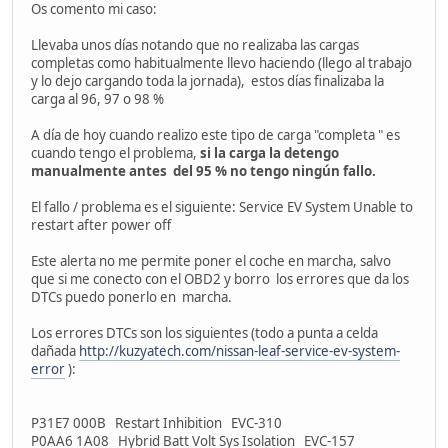
Os comento mi caso:
Llevaba unos días notando que no realizaba las cargas
completas como habitualmente llevo haciendo (llego al trabajo
y lo dejo cargando toda la jornada), estos días finalizaba la
carga al 96, 97 o 98 %
A día de hoy cuando realizo este tipo de carga "completa " es
cuando tengo el problema,
si la carga la detengo
manualmente antes del 95 % no tengo ningún fallo.
El fallo / problema es el siguiente: Service EV System Unable to
restart after power off
Este alerta no me permite poner el coche en marcha, salvo
que si me conecto con el OBD2 y borro los errores que da los
DTCs puedo ponerlo en marcha.
Los errores DTCs son los siguientes (todo a punta a celda
dañada
http://kuzyatech.com/nissan-leaf-service-ev-system-
error
):
P31E7 000B Restart Inhibition EVC-310
P0AA6 1A08 Hybrid Batt Volt Sys Isolation EVC-157