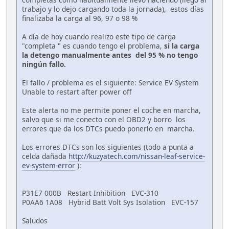
trabajo y lo dejo cargando toda la jornada), estos días
finalizaba la carga al 96, 97 o 98 %
A día de hoy cuando realizo este tipo de carga
"completa " es cuando tengo el problema,
si la carga
la detengo manualmente antes del 95 % no tengo
ningún fallo.
El fallo / problema es el siguiente: Service EV System
Unable to restart after power off
Este alerta no me permite poner el coche en marcha,
salvo que si me conecto con el OBD2 y borro los
errores que da los DTCs puedo ponerlo en marcha.
Los errores DTCs son los siguientes (todo a punta a
celda dañada
http://kuzyatech.com/nissan-leaf-service-
ev-system-error
):
P31E7 000B Restart Inhibition EVC-310
P0AA6 1A08 Hybrid Batt Volt Sys Isolation EVC-157
Saludos