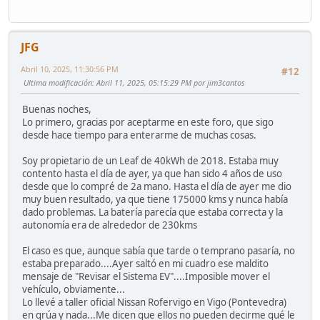
JFG
Abril 10, 2025, 11:30:56 PM
#12
Ultima modificación
: Abril 11, 2025, 05:15:29 PM por jim3cantos
Buenas noches,
Lo primero, gracias por aceptarme en este foro, que sigo
desde hace tiempo para enterarme de muchas cosas.
Soy propietario de un Leaf de 40kWh de 2018. Estaba muy
contento hasta el día de ayer, ya que han sido 4 años de uso
desde que lo compré de 2a mano. Hasta el día de ayer me dio
muy buen resultado, ya que tiene 175000 kms y nunca había
dado problemas. La batería parecía que estaba correcta y la
autonomía era de alrededor de 230kms
El caso es que, aunque sabía que tarde o temprano pasaría, no
estaba preparado....Ayer saltó en mi cuadro ese maldito
mensaje de "Revisar el Sistema EV"....Imposible mover el
vehículo, obviamente...
Lo llevé a taller oficial Nissan Rofervigo en Vigo (Pontevedra)
en grúa y nada...Me dicen que ellos no pueden decirme qué le