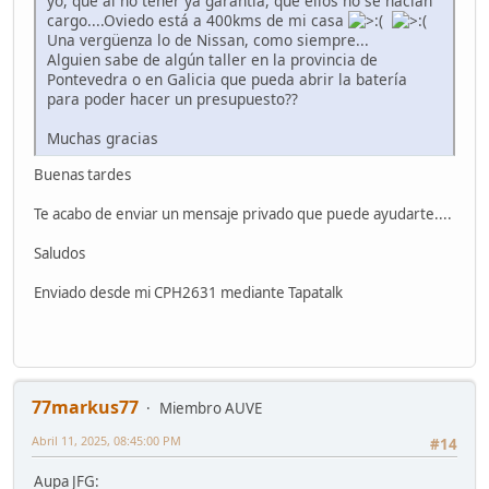
yo, que al no tener ya garantía, que ellos no se hacían
cargo....Oviedo está a 400kms de mi casa
Una vergüenza lo de Nissan, como siempre...
Alguien sabe de algún taller en la provincia de
Pontevedra o en Galicia que pueda abrir la batería
para poder hacer un presupuesto??
Muchas gracias
Buenas tardes
Te acabo de enviar un mensaje privado que puede ayudarte....
Saludos
Enviado desde mi CPH2631 mediante Tapatalk
77markus77
Miembro AUVE
Abril 11, 2025, 08:45:00 PM
#14
Aupa JFG: