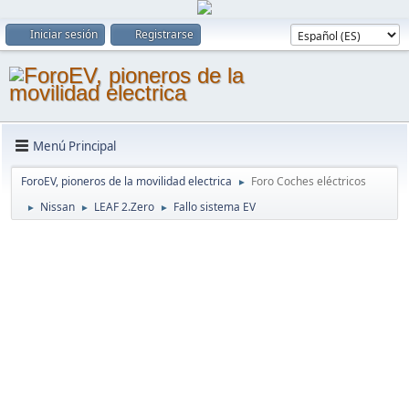
Iniciar sesión
Registrarse
Menú Principal
ForoEV, pioneros de la movilidad electrica
Foro Coches eléctricos
►
Nissan
LEAF 2.Zero
Fallo sistema EV
►
►
►