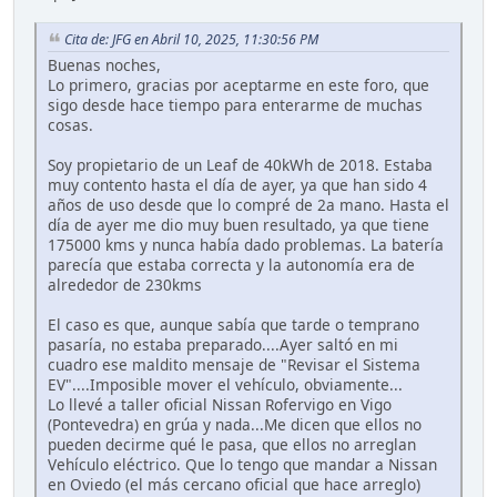
Cita de: JFG en Abril 10, 2025, 11:30:56 PM
Buenas noches,
Lo primero, gracias por aceptarme en este foro, que
sigo desde hace tiempo para enterarme de muchas
cosas.
Soy propietario de un Leaf de 40kWh de 2018. Estaba
muy contento hasta el día de ayer, ya que han sido 4
años de uso desde que lo compré de 2a mano. Hasta el
día de ayer me dio muy buen resultado, ya que tiene
175000 kms y nunca había dado problemas. La batería
parecía que estaba correcta y la autonomía era de
alrededor de 230kms
El caso es que, aunque sabía que tarde o temprano
pasaría, no estaba preparado....Ayer saltó en mi
cuadro ese maldito mensaje de "Revisar el Sistema
EV"....Imposible mover el vehículo, obviamente...
Lo llevé a taller oficial Nissan Rofervigo en Vigo
(Pontevedra) en grúa y nada...Me dicen que ellos no
pueden decirme qué le pasa, que ellos no arreglan
Vehículo eléctrico. Que lo tengo que mandar a Nissan
en Oviedo (el más cercano oficial que hace arreglo)