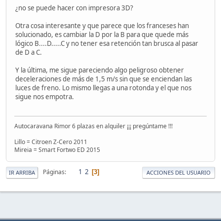
¿no se puede hacer con impresora 3D?
Otra cosa interesante y que parece que los franceses han
solucionado, es cambiar la D por la B para que quede más
lógico B....D.....C y no tener esa retención tan brusca al pasar
de D a C.
Y la última, me sigue pareciendo algo peligroso obtener
deceleraciones de más de 1,5 m/s sin que se enciendan las
luces de freno. Lo mismo llegas a una rotonda y el que nos
sigue nos empotra.
Autocaravana Rimor 6 plazas en alquiler ¡¡¡ pregúntame !!!
Lillo = Citroen Z-Cero 2011
Mireia = Smart Fortwo ED 2015
1
2
Páginas
3
IR ARRIBA
ACCIONES DEL USUARIO