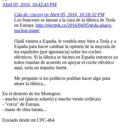
Abril 05, 2016, 10:42:43 PM
Cita de: ciscovj en Abril 05, 2016, 10:18:32 PM
Los franceses se lanzan a la caza de la fábrica de Tesla
en Europa:
http://electrek.co/2016/04/05/tesla-alsace-
nuclear-plant/
Ojalá viniera a España, le vendría muy bien a Tesla y a
España para hacer cambiar la opinión de la mayoría de
los españoles (por ignorancia) sobre los coches
eléctricos. Si la fábrica se hiciera en España entonces ya
todos estarían de acuerdo en apoyar el coche eléctrico
aquí, sería un impulso fuerte.
Me pregunto si los políticos podrían hacer algo para
atraer la fábrica...
En el desierto de los Monegros:
- mucho sol (placas solares) y mucho viento (eólicas).
- "cerca" de Europa.
- mano de obra barata...
Enviado desde mi CPC-464