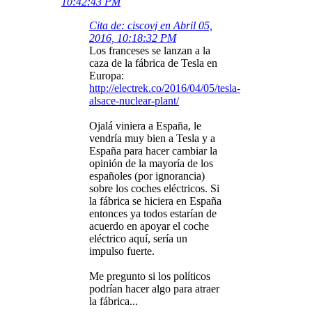
10:42:43 PM
Cita de: ciscovj en Abril 05,
2016, 10:18:32 PM
Los franceses se lanzan a la
caza de la fábrica de Tesla en
Europa:
http://electrek.co/2016/04/05/tesla-
alsace-nuclear-plant/
Ojalá viniera a España, le
vendría muy bien a Tesla y a
España para hacer cambiar la
opinión de la mayoría de los
españoles (por ignorancia)
sobre los coches eléctricos. Si
la fábrica se hiciera en España
entonces ya todos estarían de
acuerdo en apoyar el coche
eléctrico aquí, sería un
impulso fuerte.
Me pregunto si los políticos
podrían hacer algo para atraer
la fábrica...