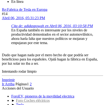
En línea
Re:Fabrica de Tesla en Europa
#14
Abril 06, 2016, 05:31:23 PM
Cita de: adidaspowah en Abril 06, 2016, 03:10:58 PM
En España también es interesante por los niveles de
productividad demostrados en el sector automovilístico,
ahora haría falta que nuestros políticos se mojaran y
empujaran por este tema.
Dudo que hagan nada por el mero hecho de que podría ser
beneficioso para los españoles. Ojalá hagan la fábrica en España,
por luz solar no iba a ser.
Intentando rodar limpio
Imprimir
Ir Arriba
Páginas
1
2
Acciones del Usuario
ForoEV, pioneros de la movilidad electrica
►
Foro Coches eléctricos
►
Tesla