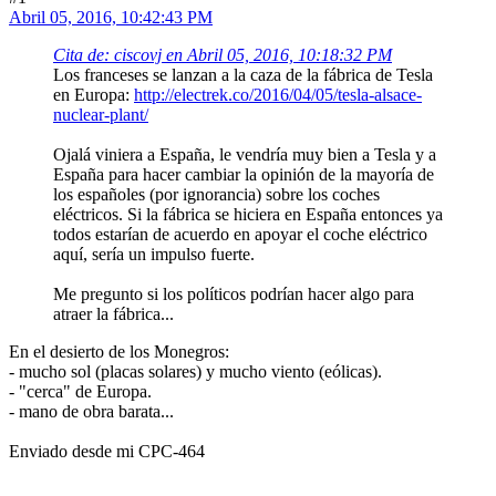
Abril 05, 2016, 10:42:43 PM
Cita de: ciscovj en Abril 05, 2016, 10:18:32 PM
Los franceses se lanzan a la caza de la fábrica de Tesla
en Europa:
http://electrek.co/2016/04/05/tesla-alsace-
nuclear-plant/
Ojalá viniera a España, le vendría muy bien a Tesla y a
España para hacer cambiar la opinión de la mayoría de
los españoles (por ignorancia) sobre los coches
eléctricos. Si la fábrica se hiciera en España entonces ya
todos estarían de acuerdo en apoyar el coche eléctrico
aquí, sería un impulso fuerte.
Me pregunto si los políticos podrían hacer algo para
atraer la fábrica...
En el desierto de los Monegros:
- mucho sol (placas solares) y mucho viento (eólicas).
- "cerca" de Europa.
- mano de obra barata...
Enviado desde mi CPC-464