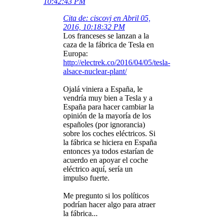
10:42:43 PM
Cita de: ciscovj en Abril 05,
2016, 10:18:32 PM
Los franceses se lanzan a la
caza de la fábrica de Tesla en
Europa:
http://electrek.co/2016/04/05/tesla-
alsace-nuclear-plant/
Ojalá viniera a España, le
vendría muy bien a Tesla y a
España para hacer cambiar la
opinión de la mayoría de los
españoles (por ignorancia)
sobre los coches eléctricos. Si
la fábrica se hiciera en España
entonces ya todos estarían de
acuerdo en apoyar el coche
eléctrico aquí, sería un
impulso fuerte.
Me pregunto si los políticos
podrían hacer algo para atraer
la fábrica...