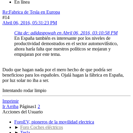
En línea
Re:Fabrica de Tesla en Europa
#14
Abril 06, 2016, 05:31:23 PM
Cita de: adidaspowah en Abril 06, 2016, 03:10:58 PM
En España también es interesante por los niveles de
productividad demostrados en el sector automovilístico,
ahora haría falta que nuestros políticos se mojaran y
empujaran por este tema.
Dudo que hagan nada por el mero hecho de que podría ser
beneficioso para los españoles. Ojalá hagan la fábrica en España,
por luz solar no iba a ser.
Intentando rodar limpio
Imprimir
Ir Arriba
Páginas
1
2
Acciones del Usuario
ForoEV, pioneros de la movilidad electrica
►
Foro Coches eléctricos
►
Tesla