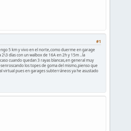
#1
 tengo 5 km y vivo en el norte,como duerme en garage
a 2\3 días con un walbox de 16A en 2h y 15m ..la
i caso cuando quedan 3 rayas blancas,en general muy
o desenroscando los topes de goma del mismo,pienso que
 al virtual pues en garages subterráneos ya he asustado