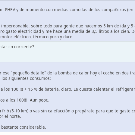
i PHEV y de momento con medias como las de los compañeros (en mi c
, imperdonable, sobre todo para gente que hacemos 5 km de ida y 5 de 
ro gasto electricidad y me hace una media de 3,5 litros a los cien. De
 motor eléctrico, térmico puro y duro.
ntar cn corriente?
or ese "pequeño detalle" de la bomba de calor hoy el coche en dos tr
los siguientes consumos:
 a los 100 !!! + 15 % de batería, claro. Le cuesta calentar el refriger
s a los 100!!!. Aun peor...
n frió (5-10 km) o vas sin calefacción o prepárate para que te gaste
r el norte.
 bastante considerable.