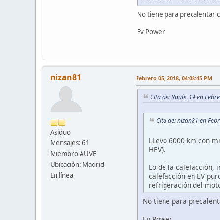
No tiene para precalentar c
Ev Power
nizan81
Febrero 05, 2018, 04:08:45 PM
Cita de: Raule_19 en Febr
Cita de: nizan81 en Feb
Asiduo
LLevo 6000 km con mi 
Mensajes: 61
HEV).
Miembro AUVE
Ubicación: Madrid
Lo de la calefacción, 
En línea
calefacción en EV puro
refrigeración del moto
No tiene para precalent
Ev Power