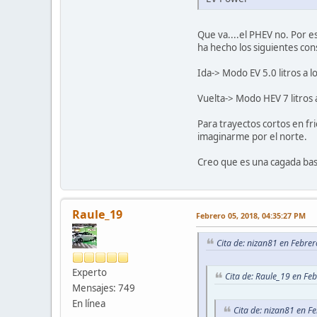
Que va....el PHEV no. Por e
ha hecho los siguientes co
Ida-> Modo EV 5.0 litros a l
Vuelta-> Modo HEV 7 litros a
Para trayectos cortos en fr
imaginarme por el norte.
Creo que es una cagada bas
Raule_19
Febrero 05, 2018, 04:35:27 PM
Cita de: nizan81 en Febre
Experto
Cita de: Raule_19 en Fe
Mensajes: 749
En línea
Cita de: nizan81 en F