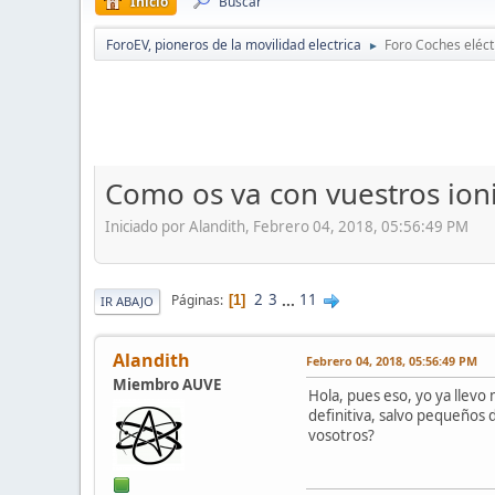
Inicio
Buscar
ForoEV, pioneros de la movilidad electrica
Foro Coches eléct
►
Como os va con vuestros ion
Iniciado por Alandith, Febrero 04, 2018, 05:56:49 PM
2
3
...
11
Páginas
1
IR ABAJO
Alandith
Febrero 04, 2018, 05:56:49 PM
Miembro AUVE
Hola, pues eso, yo ya lle
definitiva, salvo pequeños 
vosotros?