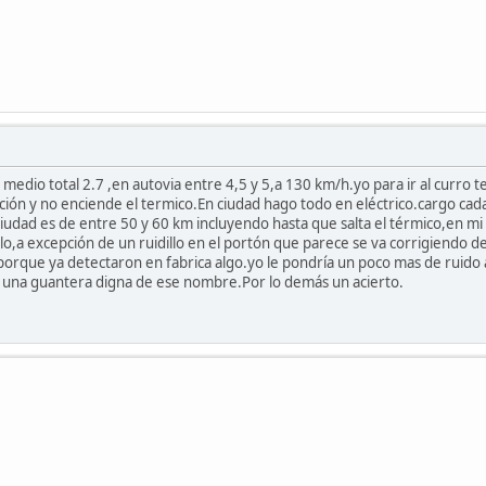
dio total 2.7 ,en autovia entre 4,5 y 5,a 130 km/h.yo para ir al curro
ción y no enciende el termico.En ciudad hago todo en eléctrico.cargo cad
ciudad es de entre 50 y 60 km incluyendo hasta que salta el térmico,en m
llo,a excepción de un ruidillo en el portón que parece se va corrigiend
s porque ya detectaron en fabrica algo.yo le pondría un poco mas de ruido
 una guantera digna de ese nombre.Por lo demás un acierto.