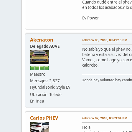
Cuando dudé entre el phev 
en todos los acabados.Y lo d
Ev Power
Akenaton
Febrero 05, 2018, 09:41:16 PM
Delegado AUVE
No sabía yo que el phev no 
batería y está a su vez del
Vamos, como hago yo con el 
calorcito.
Maestro
Donde hay voluntad hay camino
Mensajes: 2,327
Hyundai Ioniq Style EV
Ubicación: Toledo
En línea
Carlos PHEV
Febrero 07, 2018, 03:09:04 PM
Hola!