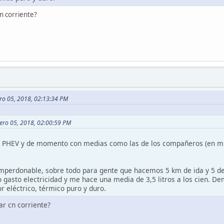
n corriente?
ero 05, 2018, 02:13:34 PM
rero 05, 2018, 02:00:59 PM
PHEV y de momento con medias como las de los compañeros (en mi ca
imperdonable, sobre todo para gente que hacemos 5 km de ida y 5 de vu
 gasto electricidad y me hace una media de 3,5 litros a los cien. Dema
r eléctrico, térmico puro y duro.
ar cn corriente?