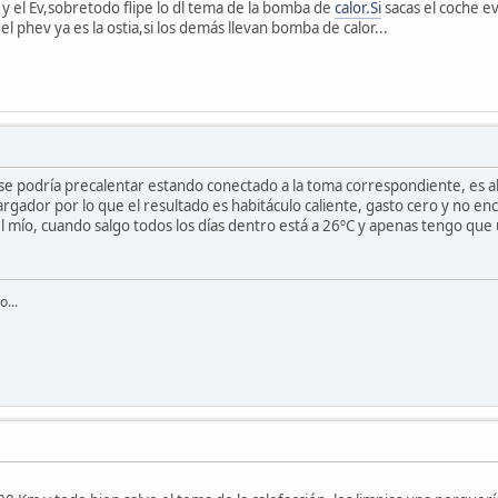
y el Ev,sobretodo flipe lo dl tema de la bomba de
calor.Si
sacas el coche e
el phev ya es la ostia,si los demás llevan bomba de calor...
se podría precalentar estando conectado a la toma correspondiente, es al
 cargador por lo que el resultado es habitáculo caliente, gasto cero y n
mío, cuando salgo todos los días dentro está a 26ºC y apenas tengo que 
...