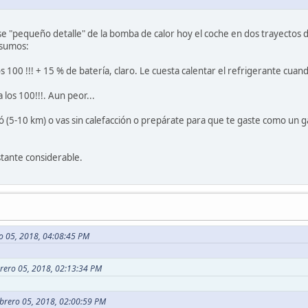
se "pequeño detalle" de la bomba de calor hoy el coche en dos trayectos
nsumos:
os 100 !!! + 15 % de batería, claro. Le cuesta calentar el refrigerante cuan
 los 100!!!. Aun peor...
ió (5-10 km) o vas sin calefacción o prepárate para que te gaste como un g
tante considerable.
ro 05, 2018, 04:08:45 PM
brero 05, 2018, 02:13:34 PM
ebrero 05, 2018, 02:00:59 PM