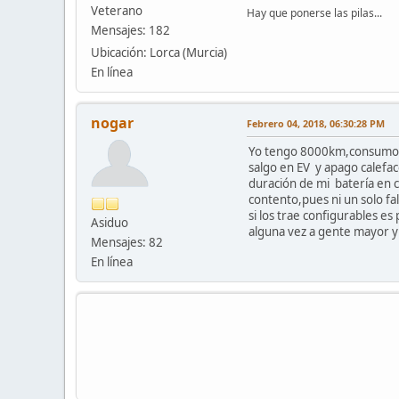
Veterano
Hay que ponerse las pilas...
Mensajes: 182
Ubicación: Lorca (Murcia)
En línea
nogar
Febrero 04, 2018, 06:30:28 PM
Yo tengo 8000km,consumo me
salgo en EV y apago calefac
duración de mi batería en 
contento,pues ni un solo fa
si los trae configurables e
Asiduo
alguna vez a gente mayor y
Mensajes: 82
En línea