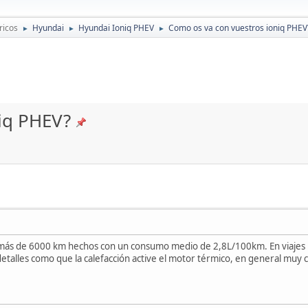
ricos
Hyundai
Hyundai Ioniq PHEV
Como os va con vuestros ioniq PHEV
►
►
►
iq PHEV?
vo más de 6000 km hechos con un consumo medio de 2,8L/100km. En viaje
detalles como que la calefacción active el motor térmico, en general muy c