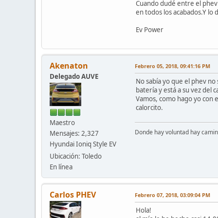
Cuando dudé entre el phev 
en todos los acabados.Y lo d
Ev Power
Akenaton
Febrero 05, 2018, 09:41:16 PM
Delegado AUVE
No sabía yo que el phev no 
batería y está a su vez del
Vamos, como hago yo con el 
calorcito.
Maestro
Donde hay voluntad hay camino
Mensajes: 2,327
Hyundai Ioniq Style EV
Ubicación: Toledo
En línea
Carlos PHEV
Febrero 07, 2018, 03:09:04 PM
Hola!