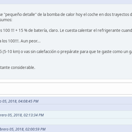
se "pequeño detalle" de la bomba de calor hoy el coche en dos trayectos
nsumos:
os 100 !!! + 15 % de batería, claro. Le cuesta calentar el refrigerante cuan
 los 100!!!. Aun peor...
ió (5-10 km) o vas sin calefacción o prepárate para que te gaste como un g
tante considerable.
ro 05, 2018, 04:08:45 PM
brero 05, 2018, 02:13:34 PM
ebrero 05, 2018, 02:00:59 PM