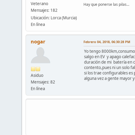
Veterano
Hay que ponerse las pilas...
Mensajes: 182
Ubicación: Lorca (Murcia)
En línea
nogar
Febrero 04, 2018, 06:30:28 PM
Yo tengo 8000km,consumo me
salgo en EV y apago calefac
duración de mi batería en 
contento,pues ni un solo fa
si los trae configurables e
Asiduo
alguna vez a gente mayor y
Mensajes: 82
En línea