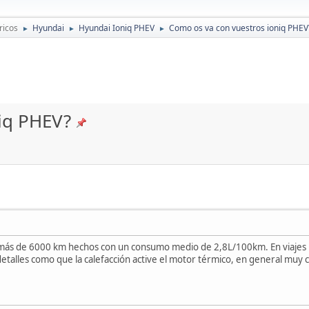
ricos
Hyundai
Hyundai Ioniq PHEV
Como os va con vuestros ioniq PHEV
►
►
►
iq PHEV?
vo más de 6000 km hechos con un consumo medio de 2,8L/100km. En viaje
detalles como que la calefacción active el motor térmico, en general muy c