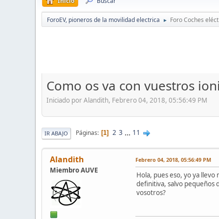
Inicio
Buscar
ForoEV, pioneros de la movilidad electrica
Foro Coches eléct
►
Como os va con vuestros ion
Iniciado por Alandith, Febrero 04, 2018, 05:56:49 PM
2
3
...
11
Páginas
1
IR ABAJO
Alandith
Febrero 04, 2018, 05:56:49 PM
Miembro AUVE
Hola, pues eso, yo ya lle
definitiva, salvo pequeños 
vosotros?