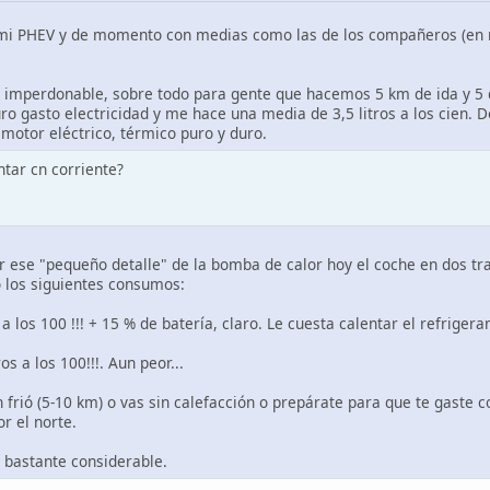
i PHEV y de momento con medias como las de los compañeros (en mi c
, imperdonable, sobre todo para gente que hacemos 5 km de ida y 5 de 
ro gasto electricidad y me hace una media de 3,5 litros a los cien. De
 motor eléctrico, térmico puro y duro.
ntar cn corriente?
or ese "pequeño detalle" de la bomba de calor hoy el coche en dos tr
los siguientes consumos:
 a los 100 !!! + 15 % de batería, claro. Le cuesta calentar el refriger
s a los 100!!!. Aun peor...
n frió (5-10 km) o vas sin calefacción o prepárate para que te gaste
r el norte.
 bastante considerable.