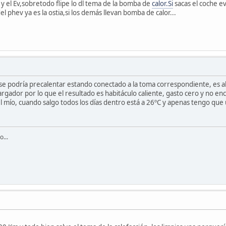
y el Ev,sobretodo flipe lo dl tema de la bomba de
calor.Si
sacas el coche e
el phev ya es la ostia,si los demás llevan bomba de calor...
se podría precalentar estando conectado a la toma correspondiente, es al
 cargador por lo que el resultado es habitáculo caliente, gasto cero y n
mío, cuando salgo todos los días dentro está a 26ºC y apenas tengo que 
...