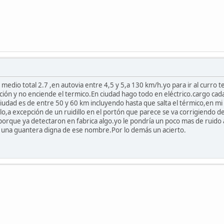
dio total 2.7 ,en autovia entre 4,5 y 5,a 130 km/h.yo para ir al curro
ción y no enciende el termico.En ciudad hago todo en eléctrico.cargo cad
ciudad es de entre 50 y 60 km incluyendo hasta que salta el térmico,en m
llo,a excepción de un ruidillo en el portón que parece se va corrigiend
s porque ya detectaron en fabrica algo.yo le pondría un poco mas de ruido
 una guantera digna de ese nombre.Por lo demás un acierto.