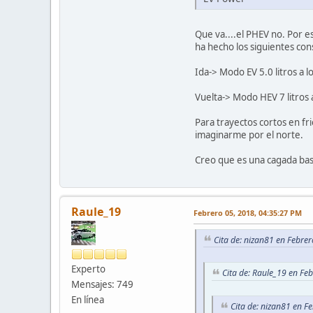
Que va....el PHEV no. Por e
ha hecho los siguientes co
Ida-> Modo EV 5.0 litros a l
Vuelta-> Modo HEV 7 litros a
Para trayectos cortos en fr
imaginarme por el norte.
Creo que es una cagada bas
Raule_19
Febrero 05, 2018, 04:35:27 PM
Cita de: nizan81 en Febre
Experto
Cita de: Raule_19 en Fe
Mensajes: 749
En línea
Cita de: nizan81 en F