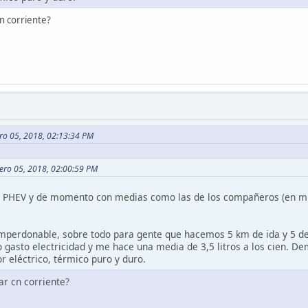
n corriente?
ero 05, 2018, 02:13:34 PM
rero 05, 2018, 02:00:59 PM
PHEV y de momento con medias como las de los compañeros (en mi ca
imperdonable, sobre todo para gente que hacemos 5 km de ida y 5 de vu
 gasto electricidad y me hace una media de 3,5 litros a los cien. Dema
r eléctrico, térmico puro y duro.
ar cn corriente?