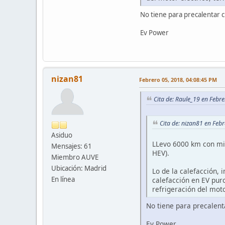
No tiene para precalentar c
Ev Power
nizan81
Febrero 05, 2018, 04:08:45 PM
Cita de: Raule_19 en Febr
Cita de: nizan81 en Feb
Asiduo
LLevo 6000 km con mi 
Mensajes: 61
HEV).
Miembro AUVE
Ubicación: Madrid
Lo de la calefacción, 
En línea
calefacción en EV puro
refrigeración del moto
No tiene para precalent
Ev Power