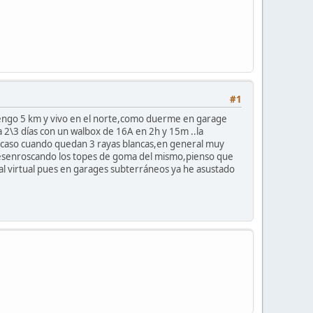
#1
 tengo 5 km y vivo en el norte,como duerme en garage
a 2\3 días con un walbox de 16A en 2h y 15m ..la
i caso cuando quedan 3 rayas blancas,en general muy
o desenroscando los topes de goma del mismo,pienso que
 al virtual pues en garages subterráneos ya he asustado